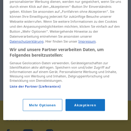
personalisierter Werbung dienen, werden nur gespeichert, wenn Sie uns
jene
jetzt
durch einen Klick auf den „Akzeptieren“-Button Ihr Einverständnis
geben. Klicken Sie ansonsten auf „Fortfahren ohne Akzeptieren“. Sie
können Ihre Einwilligung jederzeit für zukünftige Besuche unserer
jenseitig
Joch
Webseite widerrufen. Wenn Sie weitere Informationen zu den Cookies
und den Anpassungsmöglichkeiten möchten, klicken Sie einfach auf den
Button „Mehr Optionen“. Weitergehende Hinweise zu der
Datenverarbeitung entnehmen Sie ansonsten unserer
Datenschutzerklärung
. Hier finden Sie unser
Impressum
.
Wir und unsere Partner verarbeiten Daten, um
Folgendes bereitzustellen:
Genaue Geolocation-Daten verwenden. Geräteeigenschaften zur
Identifikation aktiv abfragen. Speichern von und/oder Zugriff auf
Informationen auf einem Gerät. Personalisierte Werbung und Inhalte,
Messung von Werbung und Inhalten, Zielgruppenforschung und
Entwicklung von Dienstleistungen.
Liste der Partner (Lieferanten)
Mehr Optionen
Akzeptieren
Besuchen Sie uns auf: