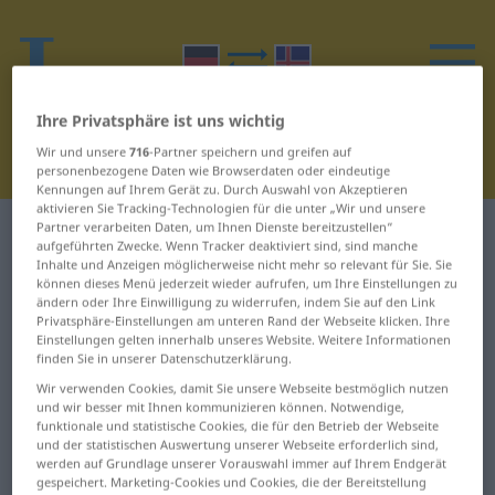
Ihre Privatsphäre ist uns wichtig
Wir und unsere
716
-Partner speichern und greifen auf
personenbezogene Daten wie Browserdaten oder eindeutige
Kennungen auf Ihrem Gerät zu. Durch Auswahl von Akzeptieren
aktivieren Sie Tracking-Technologien für die unter „Wir und unsere
Partner verarbeiten Daten, um Ihnen Dienste bereitzustellen“
Deutsch-Isländisch Wörterbuch
J
5
aufgeführten Zwecke. Wenn Tracker deaktiviert sind, sind manche
Inhalte und Anzeigen möglicherweise nicht mehr so relevant für Sie. Sie
können dieses Menü jederzeit wieder aufrufen, um Ihre Einstellungen zu
Wörter auf Deutsch, die mit J
ändern oder Ihre Einwilligung zu widerrufen, indem Sie auf den Link
beginnen – jeher ... Joch
Privatsphäre-Einstellungen am unteren Rand der Webseite klicken. Ihre
Einstellungen gelten innerhalb unseres Website. Weitere Informationen
finden Sie in unserer Datenschutzerklärung.
jeher
jenseits
Wir verwenden Cookies, damit Sie unsere Webseite bestmöglich nutzen
und wir besser mit Ihnen kommunizieren können. Notwendige,
funktionale und statistische Cookies, die für den Betrieb der Webseite
jemals
Jetlag
und der statistischen Auswertung unserer Webseite erforderlich sind,
werden auf Grundlage unserer Vorauswahl immer auf Ihrem Endgerät
jemand
jetzig
gespeichert. Marketing-Cookies und Cookies, die der Bereitstellung