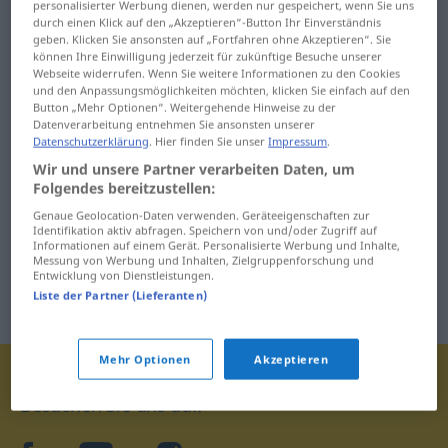
personalisierter Werbung dienen, werden nur gespeichert, wenn Sie uns
je
jederzeit
durch einen Klick auf den „Akzeptieren“-Button Ihr Einverständnis
geben. Klicken Sie ansonsten auf „Fortfahren ohne Akzeptieren“. Sie
können Ihre Einwilligung jederzeit für zukünftige Besuche unserer
Jeans
jedoch
Webseite widerrufen. Wenn Sie weitere Informationen zu den Cookies
und den Anpassungsmöglichkeiten möchten, klicken Sie einfach auf den
Button „Mehr Optionen“. Weitergehende Hinweise zu der
Datenverarbeitung entnehmen Sie ansonsten unserer
Datenschutzerklärung
. Hier finden Sie unser
Impressum
.
Wir und unsere Partner verarbeiten Daten, um
Folgendes bereitzustellen:
Genaue Geolocation-Daten verwenden. Geräteeigenschaften zur
Identifikation aktiv abfragen. Speichern von und/oder Zugriff auf
Informationen auf einem Gerät. Personalisierte Werbung und Inhalte,
Messung von Werbung und Inhalten, Zielgruppenforschung und
Entwicklung von Dienstleistungen.
Liste der Partner (Lieferanten)
Mehr Optionen
Akzeptieren
Besuchen Sie uns auf: