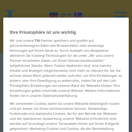
Ihre Privatsphäre ist uns wichtig
Wir und unsere
716
-Partner speichern und greifen auf
personenbezogene Daten wie Browserdaten oder eindeutige
Kennungen auf Ihrem Gerät zu. Durch Auswahl von Akzeptieren
aktivieren Sie Tracking-Technologien für die unter „Wir und unsere
Partner verarbeiten Daten, um Ihnen Dienste bereitzustellen“
Deutsch-Isländisch Wörterbuch
J
4
aufgeführten Zwecke. Wenn Tracker deaktiviert sind, sind manche
Inhalte und Anzeigen möglicherweise nicht mehr so relevant für Sie. Sie
können dieses Menü jederzeit wieder aufrufen, um Ihre Einstellungen zu
Wörter auf Deutsch, die mit J
ändern oder Ihre Einwilligung zu widerrufen, indem Sie auf den Link
beginnen – Jauche ... jedoch
Privatsphäre-Einstellungen am unteren Rand der Webseite klicken. Ihre
Einstellungen gelten innerhalb unseres Website. Weitere Informationen
finden Sie in unserer Datenschutzerklärung.
Jauche
jede
Wir verwenden Cookies, damit Sie unsere Webseite bestmöglich nutzen
und wir besser mit Ihnen kommunizieren können. Notwendige,
funktionale und statistische Cookies, die für den Betrieb der Webseite
jauchzen
jedenfalls
und der statistischen Auswertung unserer Webseite erforderlich sind,
werden auf Grundlage unserer Vorauswahl immer auf Ihrem Endgerät
Jawort
jedermann
gespeichert. Marketing-Cookies und Cookies, die der Bereitstellung