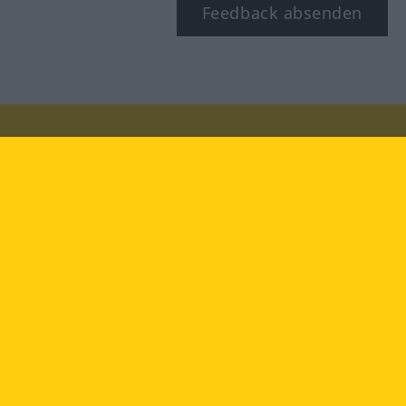
Feedback absenden
Besuchen Sie uns auf:
facebook
YouTube
Instagram
Langenscheidt
NUTZUNGSBEDINGUNGEN
DATENSCHUTZBESTIMMUNGEN