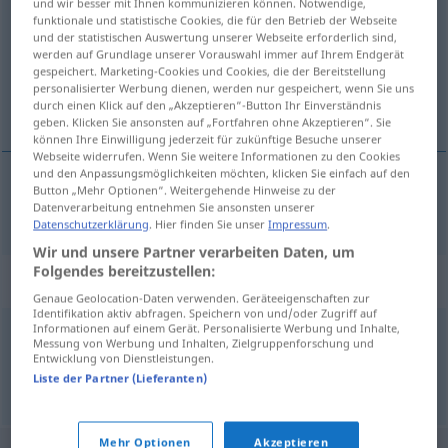
und wir besser mit Ihnen kommunizieren können. Notwendige,
funktionale und statistische Cookies, die für den Betrieb der Webseite
Übersicht aller Übersetzungen
und der statistischen Auswertung unserer Webseite erforderlich sind,
werden auf Grundlage unserer Vorauswahl immer auf Ihrem Endgerät
(Für mehr Details die Übersetzung anklicken/antippen)
gespeichert. Marketing-Cookies und Cookies, die der Bereitstellung
personalisierter Werbung dienen, werden nur gespeichert, wenn Sie uns
προνοητικότητα
durch einen Klick auf den „Akzeptieren“-Button Ihr Einverständnis
geben. Klicken Sie ansonsten auf „Fortfahren ohne Akzeptieren“. Sie
können Ihre Einwilligung jederzeit für zukünftige Besuche unserer
Webseite widerrufen. Wenn Sie weitere Informationen zu den Cookies
und den Anpassungsmöglichkeiten möchten, klicken Sie einfach auf den
Button „Mehr Optionen“. Weitergehende Hinweise zu der
προνοητικότητα
f
Weitblick
Datenverarbeitung entnehmen Sie ansonsten unserer
Datenschutzerklärung
. Hier finden Sie unser
Impressum
.
Wir und unsere Partner verarbeiten Daten, um
Folgendes bereitzustellen:
Synonyme für "Weitblick"
Genaue Geolocation-Daten verwenden. Geräteeigenschaften zur
Identifikation aktiv abfragen. Speichern von und/oder Zugriff auf
Informationen auf einem Gerät. Personalisierte Werbung und Inhalte,
Messung von Werbung und Inhalten, Zielgruppenforschung und
Ausblick
,
Prognose
Entwicklung von Dienstleistungen.
Liste der Partner (Lieferanten)
© OpenThesaurus.de
Mehr Optionen
Akzeptieren