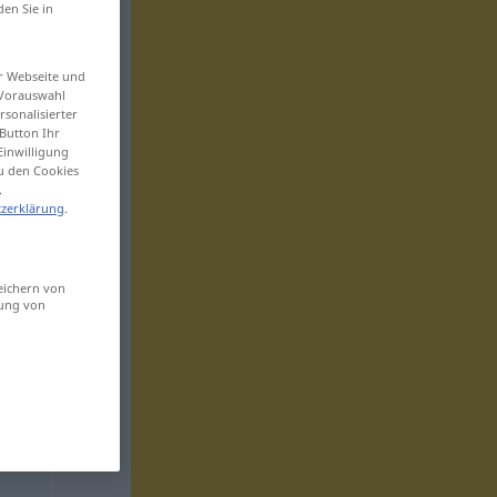
den Sie in
er Webseite und
 Vorauswahl
sonalisierter
Button Ihr
Einwilligung
zu den Cookies
.
zerklärung
.
eichern von
sung von