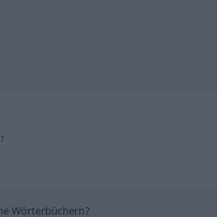
h?
ine Wörterbüchern?