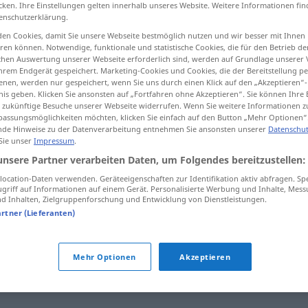
cken. Ihre Einstellungen gelten innerhalb unseres Website. Weitere Informationen fin
enschutzerklärung.
en Cookies, damit Sie unsere Webseite bestmöglich nutzen und wir besser mit Ihnen
en können. Notwendige, funktionale und statistische Cookies, die für den Betrieb d
tippen)
ischen Auswertung unserer Webseite erforderlich sind, werden auf Grundlage unserer
hrem Endgerät gespeichert. Marketing-Cookies und Cookies, die der Bereitstellung per
nen, werden nur gespeichert, wenn Sie uns durch einen Klick auf den „Akzeptieren“-
nis geben. Klicken Sie ansonsten auf „Fortfahren ohne Akzeptieren“. Sie können Ihre 
ür zukünftige Besuche unserer Webseite widerrufen. Wenn Sie weitere Informationen 
assungsmöglichkeiten möchten, klicken Sie einfach auf den Button „Mehr Optionen“
de Hinweise zu der Datenverarbeitung entnehmen Sie ansonsten unserer
Datenschut
 Sie unser
Impressum
.
Ausblick
Aussicht
unsere Partner verarbeiten Daten, um Folgendes bereitzustellen:
ocation-Daten verwenden. Geräteeigenschaften zur Identifikation aktiv abfragen. Sp
griff auf Informationen auf einem Gerät. Personalisierte Werbung und Inhalte, Mes
Ausblick
in die Zukunft
 Inhalten, Zielgruppenforschung und Entwicklung von Dienstleistungen.
artner (Lieferanten)
Mehr Optionen
Akzeptieren