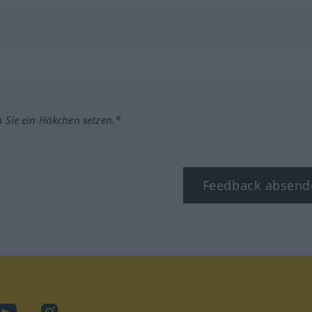
m Sie ein Häkchen setzen.*
Feedback absend