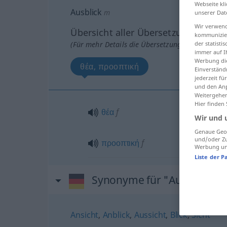
Webseite kli
Ausblick
m
unserer Dat
Wir verwend
Übersicht aller Übersetzungen
kommunizier
(Für mehr Details die Übersetzung anklicken/an
der statist
immer auf I
Werbung die
θέα, προοπτική
Einverständ
jederzeit f
und den Anp
Weitergehen
Hier finden
θέα
f
Wir und 
Genaue Geol
und/oder Zu
προοπτική
f
Werbung und
Liste der P
Synonyme für "Ausblick"
Ansicht
,
Anblick
,
Aussicht
,
Blick
,
Sicht