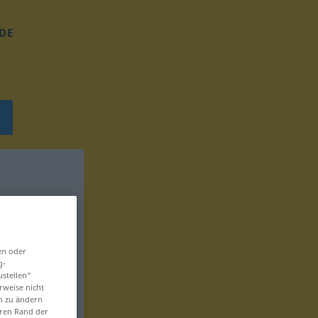
DE
en oder
g-
ustellen“
rweise nicht
en zu ändern
eren Rand der