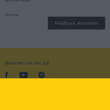
Häkchen setzen.*
*Pflichtfeld
Feedback absenden
Besuchen Sie uns auf:
facebook
YouTube
Instagram
Langenscheidt