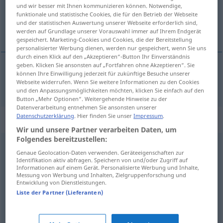
und wir besser mit Ihnen kommunizieren können. Notwendige,
funktionale und statistische Cookies, die für den Betrieb der Webseite
Übersicht aller Übersetzungen
und der statistischen Auswertung unserer Webseite erforderlich sind,
(Für mehr Details die Übersetzung anklicken/antippen)
werden auf Grundlage unserer Vorauswahl immer auf Ihrem Endgerät
gespeichert. Marketing-Cookies und Cookies, die der Bereitstellung
personalisierter Werbung dienen, werden nur gespeichert, wenn Sie uns
durch einen Klick auf den „Akzeptieren“-Button Ihr Einverständnis
geben. Klicken Sie ansonsten auf „Fortfahren ohne Akzeptieren“. Sie
können Ihre Einwilligung jederzeit für zukünftige Besuche unserer
treffen
traf → siehe „
“
Webseite widerrufen. Wenn Sie weitere Informationen zu den Cookies
und den Anpassungsmöglichkeiten möchten, klicken Sie einfach auf den
Button „Mehr Optionen“. Weitergehende Hinweise zu der
Datenverarbeitung entnehmen Sie ansonsten unserer
Datenschutzerklärung
. Hier finden Sie unser
Impressum
.
Beispielsätze für "traf"
Wir und unsere Partner verarbeiten Daten, um
Folgendes bereitzustellen:
sie traf die
Entscheidung
aus dem
Bauch
heraus
UMG
Genaue Geolocation-Daten verwenden. Geräteeigenschaften zur
Identifikation aktiv abfragen. Speichern von und/oder Zugriff auf
αποφάσισε
χωρίς
να το καλοσκεφτεί
Informationen auf einem Gerät. Personalisierte Werbung und Inhalte,
Messung von Werbung und Inhalten, Zielgruppenforschung und
Entwicklung von Dienstleistungen.
die
Prognose
traf ins Schwarze
UMG
Liste der Partner (Lieferanten)
η
πρόγνωση
πέτυχε διάνα