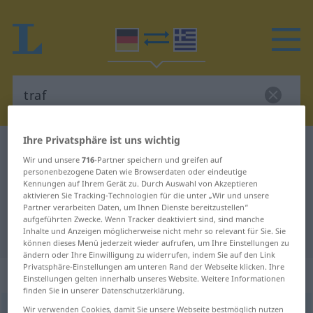
Ihre Privatsphäre ist uns wichtig
Deutsch-Griechisch Wörterbuch
traf
Wir und unsere
716
-Partner speichern und greifen auf
Deutsch-Griechisch Übersetzung
personenbezogene Daten wie Browserdaten oder eindeutige
Kennungen auf Ihrem Gerät zu. Durch Auswahl von Akzeptieren
für "traf"
aktivieren Sie Tracking-Technologien für die unter „Wir und unsere
Partner verarbeiten Daten, um Ihnen Dienste bereitzustellen“
aufgeführten Zwecke. Wenn Tracker deaktiviert sind, sind manche
"traf" Griechisch Übersetzung
Inhalte und Anzeigen möglicherweise nicht mehr so relevant für Sie. Sie
können dieses Menü jederzeit wieder aufrufen, um Ihre Einstellungen zu
ändern oder Ihre Einwilligung zu widerrufen, indem Sie auf den Link
Privatsphäre-Einstellungen am unteren Rand der Webseite klicken. Ihre
„traf“
Einstellungen gelten innerhalb unseres Website. Weitere Informationen
finden Sie in unserer Datenschutzerklärung.
Wir verwenden Cookies, damit Sie unsere Webseite bestmöglich nutzen
traf