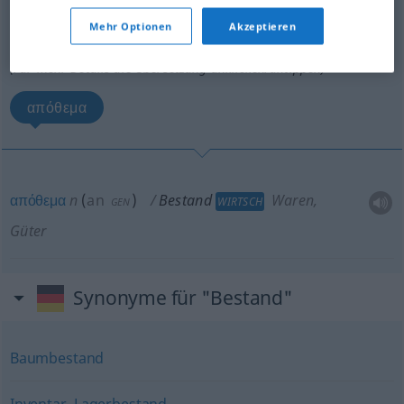
Bestand
m
<
-(e)s
;
Bestände
>
Mehr Optionen
Akzeptieren
Übersicht aller Übersetzungen
(Für mehr Details die Übersetzung anklicken/antippen)
απόθεμα
απόθεμα
n
(
an
)
Bestand
Waren,
WIRTSCH
GEN
Güter
Synonyme für "Bestand"
Baumbestand