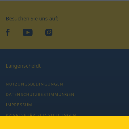
Besuchen Sie uns auf:
facebook
YouTube
Instagram
Langenscheidt
NUTZUNGSBEDINGUNGEN
DATENSCHUTZBESTIMMUNGEN
IMPRESSUM
PRIVATSPHÄRE-EINSTELLUNGEN
LATEINWÖRTERBUCH MIT CODE