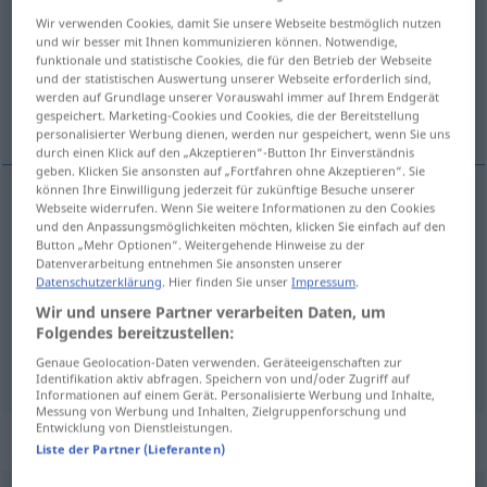
Wir verwenden Cookies, damit Sie unsere Webseite bestmöglich nutzen
Übersicht aller Übersetzungen
und wir besser mit Ihnen kommunizieren können. Notwendige,
funktionale und statistische Cookies, die für den Betrieb der Webseite
(Für mehr Details die Übersetzung anklicken/antippen)
und der statistischen Auswertung unserer Webseite erforderlich sind,
werden auf Grundlage unserer Vorauswahl immer auf Ihrem Endgerät
υπόσταση, διάρκεια, ύπαρξη
gespeichert. Marketing-Cookies und Cookies, die der Bereitstellung
personalisierter Werbung dienen, werden nur gespeichert, wenn Sie uns
durch einen Klick auf den „Akzeptieren“-Button Ihr Einverständnis
geben. Klicken Sie ansonsten auf „Fortfahren ohne Akzeptieren“. Sie
können Ihre Einwilligung jederzeit für zukünftige Besuche unserer
Webseite widerrufen. Wenn Sie weitere Informationen zu den Cookies
υπόσταση
f
Bestand
das Existieren
und den Anpassungsmöglichkeiten möchten, klicken Sie einfach auf den
Button „Mehr Optionen“. Weitergehende Hinweise zu der
Datenverarbeitung entnehmen Sie ansonsten unserer
ύπαρξη
f
Bestand
das Existieren
Datenschutzerklärung
. Hier finden Sie unser
Impressum
.
Wir und unsere Partner verarbeiten Daten, um
διάρκεια
f
Bestand
Fortdauer
Folgendes bereitzustellen:
Genaue Geolocation-Daten verwenden. Geräteeigenschaften zur
Identifikation aktiv abfragen. Speichern von und/oder Zugriff auf
Informationen auf einem Gerät. Personalisierte Werbung und Inhalte,
Messung von Werbung und Inhalten, Zielgruppenforschung und
Entwicklung von Dienstleistungen.
„Bestand“
: Maskulinum, männlich
Liste der Partner (Lieferanten)