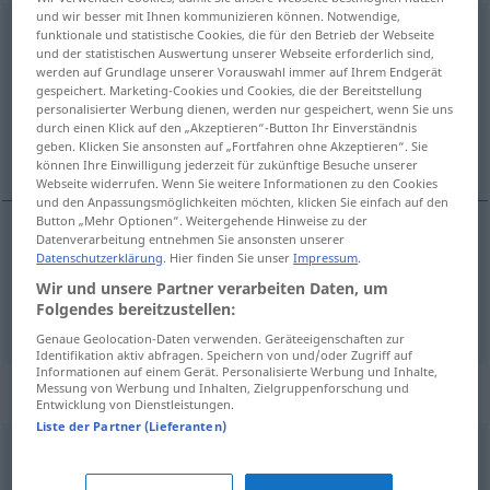
und wir besser mit Ihnen kommunizieren können. Notwendige,
zuerkennen
v/t
<
irr
, sans ge
>
funktionale und statistische Cookies, die für den Betrieb der Webseite
und der statistischen Auswertung unserer Webseite erforderlich sind,
Übersicht aller Übersetzungen
werden auf Grundlage unserer Vorauswahl immer auf Ihrem Endgerät
gespeichert. Marketing-Cookies und Cookies, die der Bereitstellung
(Für mehr Details die Übersetzung anklicken/antippen)
personalisierter Werbung dienen, werden nur gespeichert, wenn Sie uns
durch einen Klick auf den „Akzeptieren“-Button Ihr Einverständnis
attribuer, décerner
geben. Klicken Sie ansonsten auf „Fortfahren ohne Akzeptieren“. Sie
können Ihre Einwilligung jederzeit für zukünftige Besuche unserer
Webseite widerrufen. Wenn Sie weitere Informationen zu den Cookies
und den Anpassungsmöglichkeiten möchten, klicken Sie einfach auf den
Button „Mehr Optionen“. Weitergehende Hinweise zu der
Datenverarbeitung entnehmen Sie ansonsten unserer
Datenschutzerklärung
. Hier finden Sie unser
Impressum
.
attribuer
zuerkennen
Wir und unsere Partner verarbeiten Daten, um
Folgendes bereitzustellen:
décerner
zuerkennen
Preis
Genaue Geolocation-Daten verwenden. Geräteeigenschaften zur
Identifikation aktiv abfragen. Speichern von und/oder Zugriff auf
Informationen auf einem Gerät. Personalisierte Werbung und Inhalte,
Messung von Werbung und Inhalten, Zielgruppenforschung und
Synonyme für "zuerkennen"
Entwicklung von Dienstleistungen.
Liste der Partner (Lieferanten)
zugestehen
,
konzedieren
,
gestatten (geh.)
,
einräumen
,