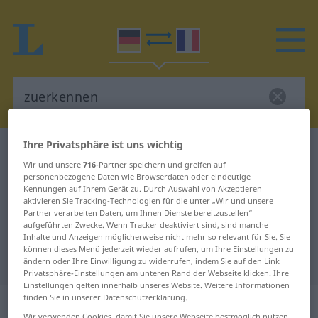
Ihre Privatsphäre ist uns wichtig
Deutsch-Französisch Wörterbuch
zuerkennen
Wir und unsere
716
-Partner speichern und greifen auf
Deutsch-Französisch Übersetzung
personenbezogene Daten wie Browserdaten oder eindeutige
Kennungen auf Ihrem Gerät zu. Durch Auswahl von Akzeptieren
für "zuerkennen"
aktivieren Sie Tracking-Technologien für die unter „Wir und unsere
Partner verarbeiten Daten, um Ihnen Dienste bereitzustellen“
aufgeführten Zwecke. Wenn Tracker deaktiviert sind, sind manche
"zuerkennen" Französisch
Inhalte und Anzeigen möglicherweise nicht mehr so relevant für Sie. Sie
können dieses Menü jederzeit wieder aufrufen, um Ihre Einstellungen zu
Übersetzung
ändern oder Ihre Einwilligung zu widerrufen, indem Sie auf den Link
Privatsphäre-Einstellungen am unteren Rand der Webseite klicken. Ihre
Einstellungen gelten innerhalb unseres Website. Weitere Informationen
finden Sie in unserer Datenschutzerklärung.
„zuerkennen“
: transitives Verb
Wir verwenden Cookies, damit Sie unsere Webseite bestmöglich nutzen