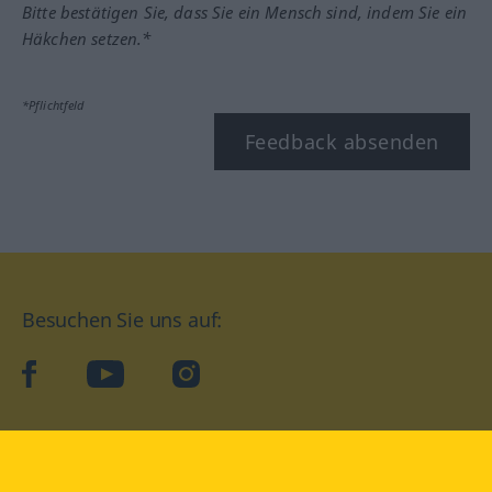
Bitte bestätigen Sie, dass Sie ein Mensch sind, indem Sie ein
Häkchen setzen.*
*Pflichtfeld
Feedback absenden
Besuchen Sie uns auf:
facebook
YouTube
Instagram