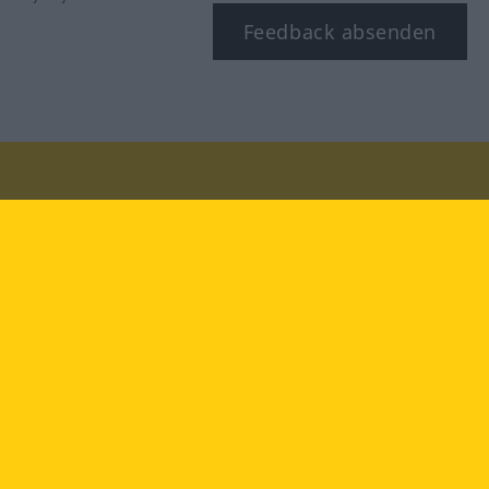
Feedback absenden
Besuchen Sie uns auf:
facebook
YouTube
Instagram
Langenscheidt
NUTZUNGSBEDINGUNGEN