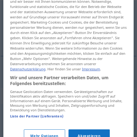
und wir besser mit Ihnen kommunizieren können. Notwendige,
funktionale und statistische Cookies, die für den Betrieb der Webseite
zirkulieren
v/i
<
sans ge
;
h.
ou
s.
>
und der statistischen Auswertung unserer Webseite erforderlich sind,
werden auf Grundlage unserer Vorauswahl immer auf Ihrem Endgerät
Übersicht aller Übersetzungen
gespeichert. Marketing-Cookies und Cookies, die der Bereitstellung
personalisierter Werbung dienen, werden nur gespeichert, wenn Sie uns
(Für mehr Details die Übersetzung anklicken/antippen)
durch einen Klick auf den „Akzeptieren“-Button Ihr Einverständnis
geben. Klicken Sie ansonsten auf „Fortfahren ohne Akzeptieren“. Sie
circuler
können Ihre Einwilligung jederzeit für zukünftige Besuche unserer
Webseite widerrufen. Wenn Sie weitere Informationen zu den Cookies
und den Anpassungsmöglichkeiten möchten, klicken Sie einfach auf den
Button „Mehr Optionen“. Weitergehende Hinweise zu der
Datenverarbeitung entnehmen Sie ansonsten unserer
Datenschutzerklärung
. Hier finden Sie unser
Impressum
.
circuler
zirkulieren
Wir und unsere Partner verarbeiten Daten, um
Folgendes bereitzustellen:
Genaue Geolocation-Daten verwenden. Geräteeigenschaften zur
Synonyme für "zirkulieren"
Identifikation aktiv abfragen. Speichern von und/oder Zugriff auf
Informationen auf einem Gerät. Personalisierte Werbung und Inhalte,
Messung von Werbung und Inhalten, Zielgruppenforschung und
Entwicklung von Dienstleistungen.
kursieren
,
(sich) herumsprechen
,
umlaufen
,
umgehen
Liste der Partner (Lieferanten)
© OpenThesaurus.de
Mehr Optionen
Akzeptieren