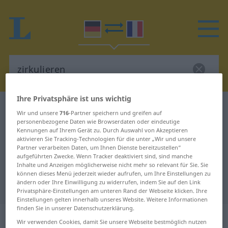
Ihre Privatsphäre ist uns wichtig
Deutsch-Französisch Wörterbuch
zirkulieren
Wir und unsere
716
-Partner speichern und greifen auf
Deutsch-Französisch Übersetzung
personenbezogene Daten wie Browserdaten oder eindeutige
Kennungen auf Ihrem Gerät zu. Durch Auswahl von Akzeptieren
für "zirkulieren"
aktivieren Sie Tracking-Technologien für die unter „Wir und unsere
Partner verarbeiten Daten, um Ihnen Dienste bereitzustellen“
aufgeführten Zwecke. Wenn Tracker deaktiviert sind, sind manche
Inhalte und Anzeigen möglicherweise nicht mehr so relevant für Sie. Sie
"zirkulieren" Französisch
können dieses Menü jederzeit wieder aufrufen, um Ihre Einstellungen zu
ändern oder Ihre Einwilligung zu widerrufen, indem Sie auf den Link
Übersetzung
Privatsphäre-Einstellungen am unteren Rand der Webseite klicken. Ihre
Einstellungen gelten innerhalb unseres Website. Weitere Informationen
finden Sie in unserer Datenschutzerklärung.
„zirkulieren“
: intransitives Verb
Wir verwenden Cookies, damit Sie unsere Webseite bestmöglich nutzen