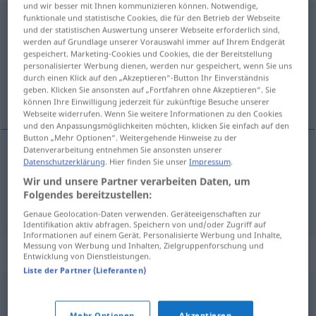
und wir besser mit Ihnen kommunizieren können. Notwendige,
funktionale und statistische Cookies, die für den Betrieb der Webseite
weissagen
v/t
und der statistischen Auswertung unserer Webseite erforderlich sind,
werden auf Grundlage unserer Vorauswahl immer auf Ihrem Endgerät
Übersicht aller Übersetzungen
gespeichert. Marketing-Cookies und Cookies, die der Bereitstellung
(Für mehr Details die Übersetzung anklicken/antippen)
personalisierter Werbung dienen, werden nur gespeichert, wenn Sie uns
durch einen Klick auf den „Akzeptieren“-Button Ihr Einverständnis
geben. Klicken Sie ansonsten auf „Fortfahren ohne Akzeptieren“. Sie
prédire, prophétiser
können Ihre Einwilligung jederzeit für zukünftige Besuche unserer
Webseite widerrufen. Wenn Sie weitere Informationen zu den Cookies
und den Anpassungsmöglichkeiten möchten, klicken Sie einfach auf den
Button „Mehr Optionen“. Weitergehende Hinweise zu der
Datenverarbeitung entnehmen Sie ansonsten unserer
Datenschutzerklärung
. Hier finden Sie unser
Impressum
.
prédire
weissagen
Wir und unsere Partner verarbeiten Daten, um
Folgendes bereitzustellen:
prophétiser
weissagen
Genaue Geolocation-Daten verwenden. Geräteeigenschaften zur
Identifikation aktiv abfragen. Speichern von und/oder Zugriff auf
Informationen auf einem Gerät. Personalisierte Werbung und Inhalte,
Messung von Werbung und Inhalten, Zielgruppenforschung und
Synonyme für "weissagen"
Entwicklung von Dienstleistungen.
Liste der Partner (Lieferanten)
vorhersagen
,
voraussagen
,
orakeln
,
wahrsagen
,
Mehr Optionen
Akzeptieren