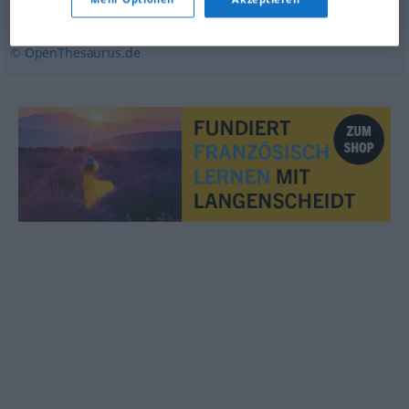
prophezeien
,
ankündigen
,
prognostizieren
© OpenThesaurus.de