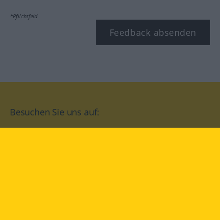
*Pflichtfeld
Feedback absenden
Besuchen Sie uns auf:
facebook
YouTube
Instagram
Langenscheidt