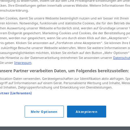
inwilligung zu widerrufen, indem Sie auf den Link Privatsphäre-Einstellungen am unt
cken. Ihre Einstellungen gelten innerhalb unseres Website. Weitere Informationen fin
enschutzerklärung.
en Cookies, damit Sie unsere Webseite bestmöglich nutzen und wir besser mit Ihnen
en können. Notwendige, funktionale und statistische Cookies, die für den Betrieb d
tippen)
ischen Auswertung unserer Webseite erforderlich sind, werden auf Grundlage unserer
hrem Endgerät gespeichert. Marketing-Cookies und Cookies, die der Bereitstellung per
nen, werden nur gespeichert, wenn Sie uns durch einen Klick auf den „Akzeptieren“-
nis geben. Klicken Sie ansonsten auf „Fortfahren ohne Akzeptieren“. Sie können Ihre 
ür zukünftige Besuche unserer Webseite widerrufen. Wenn Sie weitere Informationen 
assungsmöglichkeiten möchten, klicken Sie einfach auf den Button „Mehr Optionen“
de Hinweise zu der Datenverarbeitung entnehmen Sie ansonsten unserer
Datenschut
 Sie unser
Impressum
.
prophezeien
unsere Partner verarbeiten Daten, um Folgendes bereitzustellen:
ocation-Daten verwenden. Geräteeigenschaften zur Identifikation aktiv abfragen. Sp
prophezeien
(≈ voraussagen)
griff auf Informationen auf einem Gerät. Personalisierte Werbung und Inhalte, Mes
 Inhalten, Zielgruppenforschung und Entwicklung von Dienstleistungen.
artner (Lieferanten)
das kann ich dir prophezeien!
Mehr Optionen
Akzeptieren
drohend