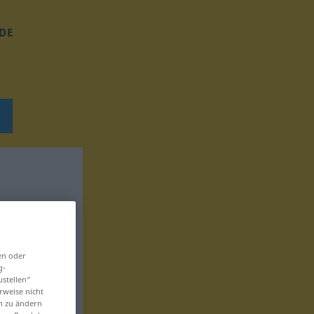
DE
en oder
g-
ustellen“
rweise nicht
en zu ändern