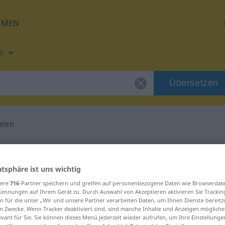
HMEN
h
Übersetzen
eien
ung für "prophezeien"
atsphäre ist uns wichtig
ersetzung
sere
716
-Partner speichern und greifen auf personenbezogene Daten wie Browserdat
Kennungen auf Ihrem Gerät zu. Durch Auswahl von Akzeptieren aktivieren Sie Trackin
n für die unter „Wir und unsere Partner verarbeiten Daten, um Ihnen Dienste bereitz
 Verb
n Zwecke. Wenn Tracker deaktiviert sind, sind manche Inhalte und Anzeigen mögliche
evant für Sie. Sie können dieses Menü jederzeit wieder aufrufen, um Ihre Einstellung