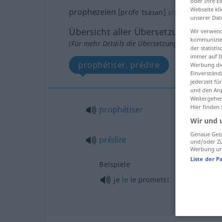
oder Ihre E
Webseite kli
prophezeien
[profeˈtsaɪən]
v/t
<
sans ge
>
unserer Dat
Übersicht aller Übersetzungen
Wir verwend
kommunizier
(Für mehr Details die Übersetzung anklicken/an
der statist
immer auf I
prophétiser, prédire
Werbung die
Einverständ
jederzeit f
und den Anp
Weitergehen
Hier finden
prophétiser
Wir und 
Genaue Geol
prédire
und/oder Zu
Werbung und
Liste der P
Beispiele
je
te
le promets!