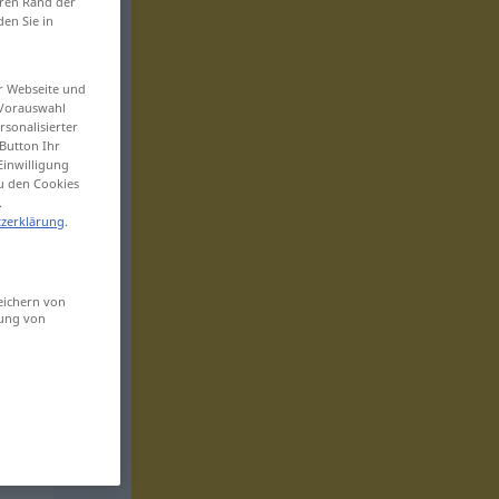
eren Rand der
den Sie in
er Webseite und
 Vorauswahl
sonalisierter
Button Ihr
Einwilligung
zu den Cookies
.
zerklärung
.
eichern von
sung von