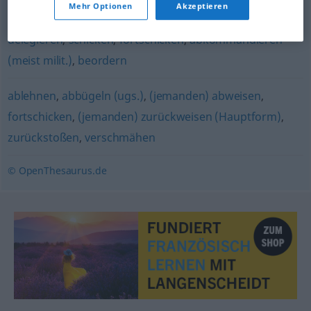
Mehr Optionen
Akzeptieren
aussenden
,
entsenden
,
deputieren
,
abordnen
,
delegieren
,
schicken
,
fortschicken
,
abkommandieren
(meist milit.)
,
beordern
ablehnen
,
abbügeln (ugs.)
,
(jemanden) abweisen
,
fortschicken
,
(jemanden) zurückweisen (Hauptform)
,
zurückstoßen
,
verschmähen
© OpenThesaurus.de