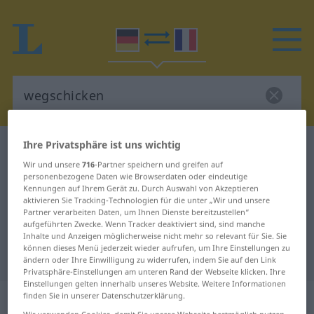
Ihre Privatsphäre ist uns wichtig
Deutsch-Französisch Wörterbuch
wegschicken
Wir und unsere
716
-Partner speichern und greifen auf
Deutsch-Französisch Übersetzung
personenbezogene Daten wie Browserdaten oder eindeutige
Kennungen auf Ihrem Gerät zu. Durch Auswahl von Akzeptieren
für "wegschicken"
aktivieren Sie Tracking-Technologien für die unter „Wir und unsere
Partner verarbeiten Daten, um Ihnen Dienste bereitzustellen“
aufgeführten Zwecke. Wenn Tracker deaktiviert sind, sind manche
"wegschicken" Französisch
Inhalte und Anzeigen möglicherweise nicht mehr so relevant für Sie. Sie
können dieses Menü jederzeit wieder aufrufen, um Ihre Einstellungen zu
Übersetzung
ändern oder Ihre Einwilligung zu widerrufen, indem Sie auf den Link
Privatsphäre-Einstellungen am unteren Rand der Webseite klicken. Ihre
Einstellungen gelten innerhalb unseres Website. Weitere Informationen
„wegschicken“
: transitives Verb
finden Sie in unserer Datenschutzerklärung.