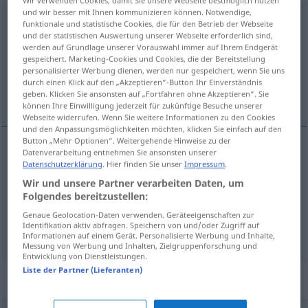
Wir verwenden Cookies, damit Sie unsere Webseite bestmöglich nutzen
und wir besser mit Ihnen kommunizieren können. Notwendige,
wegschicken
v/t
funktionale und statistische Cookies, die für den Betrieb der Webseite
und der statistischen Auswertung unserer Webseite erforderlich sind,
Übersicht aller Übersetzungen
werden auf Grundlage unserer Vorauswahl immer auf Ihrem Endgerät
gespeichert. Marketing-Cookies und Cookies, die der Bereitstellung
(Für mehr Details die Übersetzung anklicken/antippen)
personalisierter Werbung dienen, werden nur gespeichert, wenn Sie uns
durch einen Klick auf den „Akzeptieren“-Button Ihr Einverständnis
renvoyer, envoyer, expédier
geben. Klicken Sie ansonsten auf „Fortfahren ohne Akzeptieren“. Sie
können Ihre Einwilligung jederzeit für zukünftige Besuche unserer
Webseite widerrufen. Wenn Sie weitere Informationen zu den Cookies
und den Anpassungsmöglichkeiten möchten, klicken Sie einfach auf den
Button „Mehr Optionen“. Weitergehende Hinweise zu der
Datenverarbeitung entnehmen Sie ansonsten unserer
renvoyer
wegschicken
Person
Datenschutzerklärung
. Hier finden Sie unser
Impressum
.
Wir und unsere Partner verarbeiten Daten, um
Folgendes bereitzustellen:
envoyer
wegschicken
Brief, Paket
Genaue Geolocation-Daten verwenden. Geräteeigenschaften zur
Identifikation aktiv abfragen. Speichern von und/oder Zugriff auf
expédier
wegschicken
Informationen auf einem Gerät. Personalisierte Werbung und Inhalte,
Messung von Werbung und Inhalten, Zielgruppenforschung und
Entwicklung von Dienstleistungen.
Liste der Partner (Lieferanten)
Synonyme für "wegschicken"