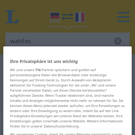
Ihre Privatsphäre ist uns wichtig
Deutsch-Französisch Wörterbuch
wahllos
Wir und unsere
716
-Partner speichern und greifen auf
Deutsch-Französisch Übersetzung
personenbezogene Daten wie Browserdaten oder eindeutige
Kennungen auf Ihrem Gerät zu. Durch Auswahl von Akzeptieren
für "wahllos"
aktivieren Sie Tracking-Technologien für die unter „Wir und unsere
Partner verarbeiten Daten, um Ihnen Dienste bereitzustellen“
aufgeführten Zwecke. Wenn Tracker deaktiviert sind, sind manche
"wahllos" Französisch Übersetzung
Inhalte und Anzeigen möglicherweise nicht mehr so relevant für Sie. Sie
können dieses Menü jederzeit wieder aufrufen, um Ihre Einstellungen zu
ändern oder Ihre Einwilligung zu widerrufen, indem Sie auf den Link
Privatsphäre-Einstellungen am unteren Rand der Webseite klicken. Ihre
„wahllos“
: Adverb
Einstellungen gelten innerhalb unseres Website. Weitere Informationen
finden Sie in unserer Datenschutzerklärung.
wahllos
adv
Wir verwenden Cookies, damit Sie unsere Webseite bestmöglich nutzen