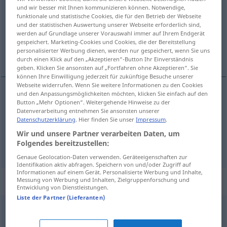
und wir besser mit Ihnen kommunizieren können. Notwendige,
funktionale und statistische Cookies, die für den Betrieb der Webseite
Übersicht aller Übersetzungen
und der statistischen Auswertung unserer Webseite erforderlich sind,
(Für mehr Details die Übersetzung anklicken/antippen)
werden auf Grundlage unserer Vorauswahl immer auf Ihrem Endgerät
gespeichert. Marketing-Cookies und Cookies, die der Bereitstellung
personalisierter Werbung dienen, werden nur gespeichert, wenn Sie uns
sans discernement, au hasard
durch einen Klick auf den „Akzeptieren“-Button Ihr Einverständnis
geben. Klicken Sie ansonsten auf „Fortfahren ohne Akzeptieren“. Sie
können Ihre Einwilligung jederzeit für zukünftige Besuche unserer
Webseite widerrufen. Wenn Sie weitere Informationen zu den Cookies
und den Anpassungsmöglichkeiten möchten, klicken Sie einfach auf den
Button „Mehr Optionen“. Weitergehende Hinweise zu der
sans
discernement
wahllos
Datenverarbeitung entnehmen Sie ansonsten unserer
Datenschutzerklärung
. Hier finden Sie unser
Impressum
.
au
hasard
wahllos
Wir und unsere Partner verarbeiten Daten, um
Folgendes bereitzustellen:
Genaue Geolocation-Daten verwenden. Geräteeigenschaften zur
Identifikation aktiv abfragen. Speichern von und/oder Zugriff auf
Informationen auf einem Gerät. Personalisierte Werbung und Inhalte,
Synonyme für "wahllos"
Messung von Werbung und Inhalten, Zielgruppenforschung und
Entwicklung von Dienstleistungen.
Liste der Partner (Lieferanten)
querbeet
,
(einfach) drauflos