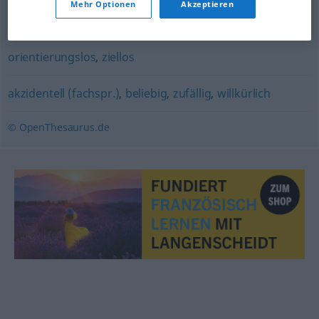
Mehr Optionen
Akzeptieren
blindlings
,
ziellos
,
willkürlich
,
blind
,
zufällig
orientierungslos
,
ziellos
akzidentell (fachspr.)
,
beliebig
,
zufällig
,
willkürlich
© OpenThesaurus.de