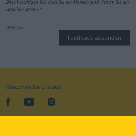
Bitte bestätigen Sie, dass Sie ein Mensch sind, indem Sie ein
Häkchen setzen.*
*Pflichtfeld
Feedback absenden
Besuchen Sie uns auf:
facebook
YouTube
Instagram