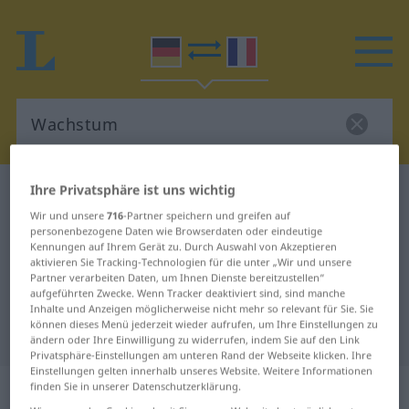
Ihre Privatsphäre ist uns wichtig
Deutsch-Französisch Wörterbuch
Wachstum
Wir und unsere
716
-Partner speichern und greifen auf
Deutsch-Französisch Übersetzung
personenbezogene Daten wie Browserdaten oder eindeutige
Kennungen auf Ihrem Gerät zu. Durch Auswahl von Akzeptieren
für "Wachstum"
aktivieren Sie Tracking-Technologien für die unter „Wir und unsere
Partner verarbeiten Daten, um Ihnen Dienste bereitzustellen“
aufgeführten Zwecke. Wenn Tracker deaktiviert sind, sind manche
"Wachstum" Französisch
Inhalte und Anzeigen möglicherweise nicht mehr so relevant für Sie. Sie
können dieses Menü jederzeit wieder aufrufen, um Ihre Einstellungen zu
Übersetzung
ändern oder Ihre Einwilligung zu widerrufen, indem Sie auf den Link
Privatsphäre-Einstellungen am unteren Rand der Webseite klicken. Ihre
Einstellungen gelten innerhalb unseres Website. Weitere Informationen
„Wachstum“
: Neutrum
finden Sie in unserer Datenschutzerklärung.