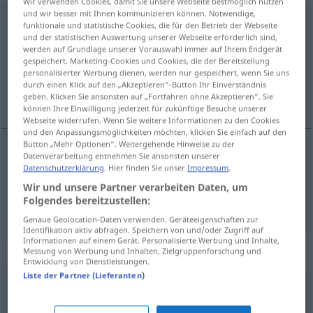
Wir verwenden Cookies, damit Sie unsere Webseite bestmöglich nutzen
und wir besser mit Ihnen kommunizieren können. Notwendige,
Wachstum
n
<
Wachstums
>
funktionale und statistische Cookies, die für den Betrieb der Webseite
und der statistischen Auswertung unserer Webseite erforderlich sind,
Übersicht aller Übersetzungen
werden auf Grundlage unserer Vorauswahl immer auf Ihrem Endgerät
gespeichert. Marketing-Cookies und Cookies, die der Bereitstellung
(Für mehr Details die Übersetzung anklicken/antippen)
personalisierter Werbung dienen, werden nur gespeichert, wenn Sie uns
durch einen Klick auf den „Akzeptieren“-Button Ihr Einverständnis
croissance, expansion
geben. Klicken Sie ansonsten auf „Fortfahren ohne Akzeptieren“. Sie
können Ihre Einwilligung jederzeit für zukünftige Besuche unserer
Webseite widerrufen. Wenn Sie weitere Informationen zu den Cookies
und den Anpassungsmöglichkeiten möchten, klicken Sie einfach auf den
Button „Mehr Optionen“. Weitergehende Hinweise zu der
Datenverarbeitung entnehmen Sie ansonsten unserer
croissance
f
Wachstum
a.
Datenschutzerklärung
. Hier finden Sie unser
Impressum
.
BIOL
WIRTSCH
FIG
Wir und unsere Partner verarbeiten Daten, um
a.
expansion
f
Wachstum
Folgendes bereitzustellen:
WIRTSCH
Genaue Geolocation-Daten verwenden. Geräteeigenschaften zur
Identifikation aktiv abfragen. Speichern von und/oder Zugriff auf
Informationen auf einem Gerät. Personalisierte Werbung und Inhalte,
Beispielsätze für "Wachstum"
Messung von Werbung und Inhalten, Zielgruppenforschung und
Entwicklung von Dienstleistungen.
Liste der Partner (Lieferanten)
exponentielles Wachstum
croissance
f
exponentielle