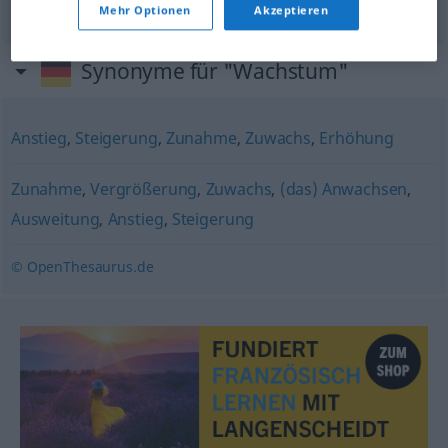
Mehr Optionen
Akzeptieren
Synonyme für "Wachstum"
Anstieg
,
Steigerung
,
Zunahme
,
Zuwachs
,
Erhöhung
Zunahme
,
Vergrößerung
,
Zuwachs
,
(das) Anwachsen
,
Ausweitung
,
Anstieg
,
Steigerung
© OpenThesaurus.de