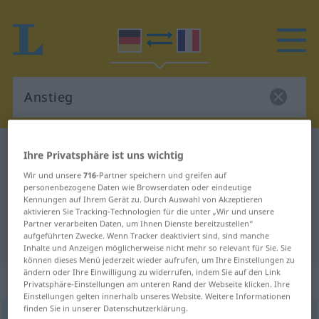
Deutsch-Französisch Wörterbuch
Anstieg
Ihre Privatsphäre ist uns wichtig
Deutsch-Französisch Übersetzung
Wir und unsere
716
-Partner speichern und greifen auf
personenbezogene Daten wie Browserdaten oder eindeutige
für "Anstieg"
Kennungen auf Ihrem Gerät zu. Durch Auswahl von Akzeptieren
aktivieren Sie Tracking-Technologien für die unter „Wir und unsere
Partner verarbeiten Daten, um Ihnen Dienste bereitzustellen“
"Anstieg" Französisch Übersetzung
aufgeführten Zwecke. Wenn Tracker deaktiviert sind, sind manche
Inhalte und Anzeigen möglicherweise nicht mehr so relevant für Sie. Sie
können dieses Menü jederzeit wieder aufrufen, um Ihre Einstellungen zu
ändern oder Ihre Einwilligung zu widerrufen, indem Sie auf den Link
„Anstieg“
: Maskulinum
Privatsphäre-Einstellungen am unteren Rand der Webseite klicken. Ihre
Einstellungen gelten innerhalb unseres Website. Weitere Informationen
finden Sie in unserer Datenschutzerklärung.
Anstieg
m
<
Anstiege̸s
;
Anstiege
>