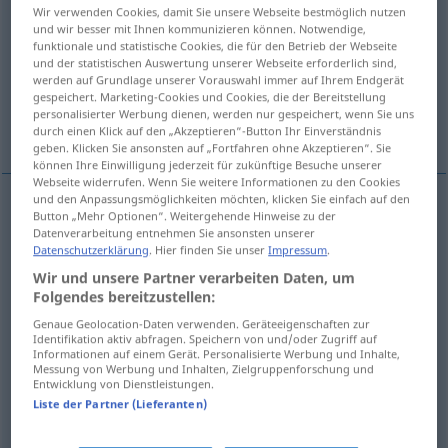
Wir verwenden Cookies, damit Sie unsere Webseite bestmöglich nutzen
und wir besser mit Ihnen kommunizieren können. Notwendige,
Übersicht aller Übersetzungen
funktionale und statistische Cookies, die für den Betrieb der Webseite
(Für mehr Details die Übersetzung anklicken/antippen)
und der statistischen Auswertung unserer Webseite erforderlich sind,
werden auf Grundlage unserer Vorauswahl immer auf Ihrem Endgerät
gespeichert. Marketing-Cookies und Cookies, die der Bereitstellung
montée, hausse, augmentation, montée,
personalisierter Werbung dienen, werden nur gespeichert, wenn Sie uns
hausse
durch einen Klick auf den „Akzeptieren“-Button Ihr Einverständnis
geben. Klicken Sie ansonsten auf „Fortfahren ohne Akzeptieren“. Sie
können Ihre Einwilligung jederzeit für zukünftige Besuche unserer
Webseite widerrufen. Wenn Sie weitere Informationen zu den Cookies
und den Anpassungsmöglichkeiten möchten, klicken Sie einfach auf den
Button „Mehr Optionen“. Weitergehende Hinweise zu der
montée
f
Anstieg
des Geländes, des Wassers
Datenverarbeitung entnehmen Sie ansonsten unserer
Datenschutzerklärung
. Hier finden Sie unser
Impressum
.
hausse
f
Anstieg
der Temperatur
Wir und unsere Partner verarbeiten Daten, um
Folgendes bereitzustellen:
augmentation
f
Anstieg
des Umsatzes etc
Genaue Geolocation-Daten verwenden. Geräteeigenschaften zur
Identifikation aktiv abfragen. Speichern von und/oder Zugriff auf
Informationen auf einem Gerät. Personalisierte Werbung und Inhalte,
montée
f
Anstieg
(≈ Preisanstieg)
Messung von Werbung und Inhalten, Zielgruppenforschung und
Entwicklung von Dienstleistungen.
Liste der Partner (Lieferanten)
hausse
f
Anstieg