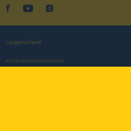
facebook
YouTube
Instagram
Langenscheidt
NUTZUNGSBEDINGUNGEN
DATENSCHUTZBESTIMMUNGEN
IMPRESSUM
PRIVATSPHÄRE-EINSTELLUNGEN
LATEINWÖRTERBUCH MIT CODE
Copyright © 2026 PONS Langenscheidt GmbH, Alle Rechte
vorbehalten.