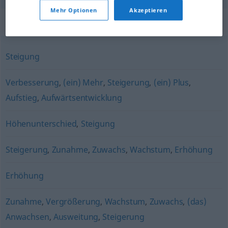
Mehr Optionen
Akzeptieren
Synonyme für "Anstieg"
Steigung
Verbesserung
,
(ein) Mehr
,
Steigerung
,
(ein) Plus
,
Aufstieg
,
Aufwärtsentwicklung
Höhenunterschied
,
Steigung
Steigerung
,
Zunahme
,
Zuwachs
,
Wachstum
,
Erhöhung
Erhöhung
Zunahme
,
Vergrößerung
,
Wachstum
,
Zuwachs
,
(das)
Anwachsen
,
Ausweitung
,
Steigerung