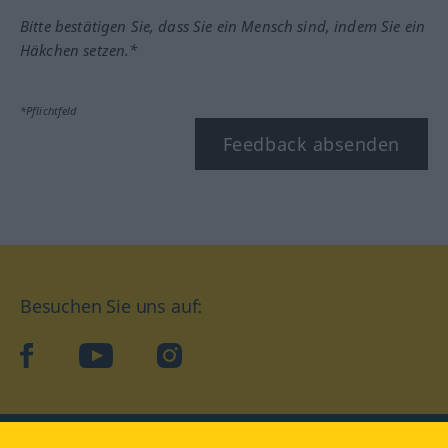
Bitte bestätigen Sie, dass Sie ein Mensch sind, indem Sie ein
Häkchen setzen.*
*Pflichtfeld
Feedback absenden
Besuchen Sie uns auf:
facebook
YouTube
Instagram