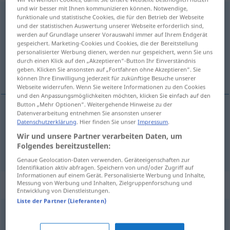
und wir besser mit Ihnen kommunizieren können. Notwendige,
Verringerung
f
<
Verringerung
;
Verringerungen
>
funktionale und statistische Cookies, die für den Betrieb der Webseite
und der statistischen Auswertung unserer Webseite erforderlich sind,
Übersicht aller Übersetzungen
werden auf Grundlage unserer Vorauswahl immer auf Ihrem Endgerät
gespeichert. Marketing-Cookies und Cookies, die der Bereitstellung
(Für mehr Details die Übersetzung anklicken/antippen)
personalisierter Werbung dienen, werden nur gespeichert, wenn Sie uns
durch einen Klick auf den „Akzeptieren“-Button Ihr Einverständnis
diminution, réduction
geben. Klicken Sie ansonsten auf „Fortfahren ohne Akzeptieren“. Sie
können Ihre Einwilligung jederzeit für zukünftige Besuche unserer
Webseite widerrufen. Wenn Sie weitere Informationen zu den Cookies
und den Anpassungsmöglichkeiten möchten, klicken Sie einfach auf den
Button „Mehr Optionen“. Weitergehende Hinweise zu der
Datenverarbeitung entnehmen Sie ansonsten unserer
diminution
f
Verringerung
Datenschutzerklärung
. Hier finden Sie unser
Impressum
.
Wir und unsere Partner verarbeiten Daten, um
Folgendes bereitzustellen:
réduction
f
Verringerung
Genaue Geolocation-Daten verwenden. Geräteeigenschaften zur
Identifikation aktiv abfragen. Speichern von und/oder Zugriff auf
Informationen auf einem Gerät. Personalisierte Werbung und Inhalte,
Synonyme für "Verringerung"
Messung von Werbung und Inhalten, Zielgruppenforschung und
Entwicklung von Dienstleistungen.
Liste der Partner (Lieferanten)
Kürzung
,
Herabsetzung
,
Verkleinerung
,
Beschneidung
,