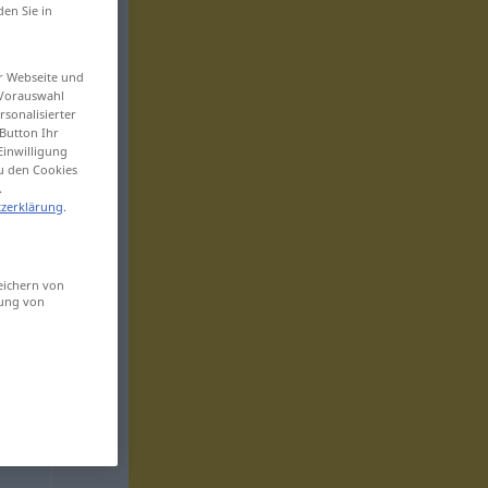
den Sie in
er Webseite und
 Vorauswahl
sonalisierter
Button Ihr
Einwilligung
zu den Cookies
.
zerklärung
.
eichern von
sung von