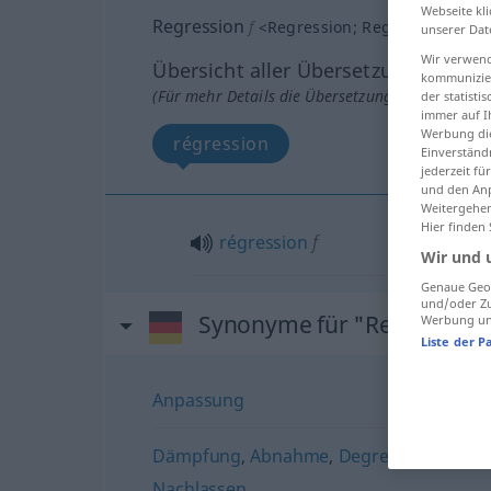
Webseite kli
Regression
f
<
Regression
;
Regressionen
>
unserer Dat
Wir verwend
Übersicht aller Übersetzungen
kommunizier
(Für mehr Details die Übersetzung anklicken/an
der statist
immer auf I
Werbung die
régression
Einverständ
jederzeit f
und den Anp
Weitergehen
Hier finden
régression
f
Wir und 
Genaue Geol
und/oder Zu
Synonyme für "Regression
Werbung und
Liste der P
Anpassung
Dämpfung
,
Abnahme
,
Degression (fachsp
Nachlassen