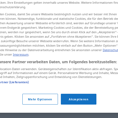
cken. Ihre Einstellungen gelten innerhalb unseres Website. Weitere Informationen fin
enschutzerklärung.
en Cookies, damit Sie unsere Webseite bestmöglich nutzen und wir besser mit Ihnen
en können. Notwendige, funktionale und statistische Cookies, die für den Betrieb d
tippen)
ischen Auswertung unserer Webseite erforderlich sind, werden auf Grundlage unserer
hrem Endgerät gespeichert. Marketing-Cookies und Cookies, die der Bereitstellung per
nen, werden nur gespeichert, wenn Sie uns durch einen Klick auf den „Akzeptieren“-
nis geben. Klicken Sie ansonsten auf „Fortfahren ohne Akzeptieren“. Sie können Ihre 
ür zukünftige Besuche unserer Webseite widerrufen. Wenn Sie weitere Informationen 
assungsmöglichkeiten möchten, klicken Sie einfach auf den Button „Mehr Optionen“
de Hinweise zu der Datenverarbeitung entnehmen Sie ansonsten unserer
Datenschut
 Sie unser
Impressum
.
Regression
a.
etc
WIRTSCH
PSYCH
unsere Partner verarbeiten Daten, um Folgendes bereitzustellen:
ocation-Daten verwenden. Geräteeigenschaften zur Identifikation aktiv abfragen. Sp
griff auf Informationen auf einem Gerät. Personalisierte Werbung und Inhalte, Mes
"
 Inhalten, Zielgruppenforschung und Entwicklung von Dienstleistungen.
artner (Lieferanten)
Mehr Optionen
Akzeptieren
r.)
,
Schwund
,
Einbuße
,
Rückgang
,
Abfall
,
Verringerung
,