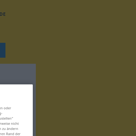
DE
en oder
g-
ustellen“
rweise nicht
en zu ändern
eren Rand der