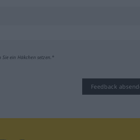
m Sie ein Häkchen setzen.*
Feedback absend