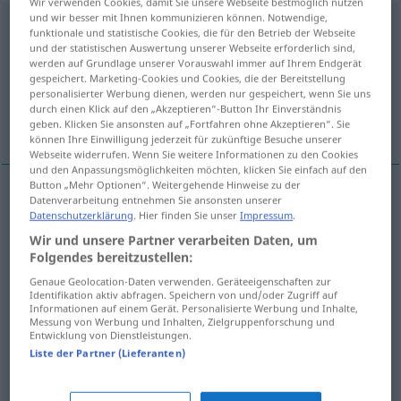
Wir verwenden Cookies, damit Sie unsere Webseite bestmöglich nutzen
und wir besser mit Ihnen kommunizieren können. Notwendige,
unzuverlässig
adj
funktionale und statistische Cookies, die für den Betrieb der Webseite
und der statistischen Auswertung unserer Webseite erforderlich sind,
Übersicht aller Übersetzungen
werden auf Grundlage unserer Vorauswahl immer auf Ihrem Endgerät
gespeichert. Marketing-Cookies und Cookies, die der Bereitstellung
(Für mehr Details die Übersetzung anklicken/antippen)
personalisierter Werbung dienen, werden nur gespeichert, wenn Sie uns
durch einen Klick auf den „Akzeptieren“-Button Ihr Einverständnis
peu fiable, infidèle, peu sûr, douteux
geben. Klicken Sie ansonsten auf „Fortfahren ohne Akzeptieren“. Sie
können Ihre Einwilligung jederzeit für zukünftige Besuche unserer
Webseite widerrufen. Wenn Sie weitere Informationen zu den Cookies
und den Anpassungsmöglichkeiten möchten, klicken Sie einfach auf den
Button „Mehr Optionen“. Weitergehende Hinweise zu der
Datenverarbeitung entnehmen Sie ansonsten unserer
peu
fiable
unzuverlässig
Mensch
Datenschutzerklärung
. Hier finden Sie unser
Impressum
.
Wir und unsere Partner verarbeiten Daten, um
infidèle
unzuverlässig
Gedächtnis
Folgendes bereitzustellen:
Genaue Geolocation-Daten verwenden. Geräteeigenschaften zur
Identifikation aktiv abfragen. Speichern von und/oder Zugriff auf
peu
sûr
unzuverlässig
Nachrichtenquelle
Informationen auf einem Gerät. Personalisierte Werbung und Inhalte,
Messung von Werbung und Inhalten, Zielgruppenforschung und
Entwicklung von Dienstleistungen.
douteux
unzuverlässig
Liste der Partner (Lieferanten)