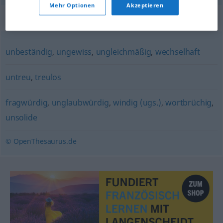
Mehr Optionen
Akzeptieren
Synonyme für "unzuverlässig"
unbeständig
,
ungewiss
,
ungleichmäßig
,
wechselhaft
untreu
,
treulos
fragwürdig
,
unglaubwürdig
,
windig (ugs.)
,
wortbrüchig
,
unsolide
© OpenThesaurus.de