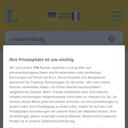
Ihre Privatsphäre ist uns wichtig
Deutsch-Französisch Wörterbuch
unzuverlässig
Wir und unsere
716
-Partner speichern und greifen auf
Deutsch-Französisch Übersetzung
personenbezogene Daten wie Browserdaten oder eindeutige
für "unzuverlässig"
Kennungen auf Ihrem Gerät zu. Durch Auswahl von Akzeptieren
aktivieren Sie Tracking-Technologien für die unter „Wir und unsere
Partner verarbeiten Daten, um Ihnen Dienste bereitzustellen“
aufgeführten Zwecke. Wenn Tracker deaktiviert sind, sind manche
"unzuverlässig" Französisch
Inhalte und Anzeigen möglicherweise nicht mehr so relevant für Sie. Sie
können dieses Menü jederzeit wieder aufrufen, um Ihre Einstellungen zu
Übersetzung
ändern oder Ihre Einwilligung zu widerrufen, indem Sie auf den Link
Privatsphäre-Einstellungen am unteren Rand der Webseite klicken. Ihre
Einstellungen gelten innerhalb unseres Website. Weitere Informationen
„unzuverlässig“
: Adjektiv
finden Sie in unserer Datenschutzerklärung.