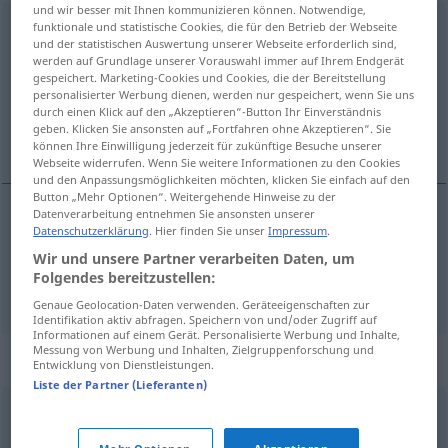
und wir besser mit Ihnen kommunizieren können. Notwendige,
funktionale und statistische Cookies, die für den Betrieb der Webseite
undurchlässig
adj
und der statistischen Auswertung unserer Webseite erforderlich sind,
werden auf Grundlage unserer Vorauswahl immer auf Ihrem Endgerät
Übersicht aller Übersetzungen
gespeichert. Marketing-Cookies und Cookies, die der Bereitstellung
(Für mehr Details die Übersetzung anklicken/antippen)
personalisierter Werbung dienen, werden nur gespeichert, wenn Sie uns
durch einen Klick auf den „Akzeptieren“-Button Ihr Einverständnis
geben. Klicken Sie ansonsten auf „Fortfahren ohne Akzeptieren“. Sie
imperméable, hermétique
können Ihre Einwilligung jederzeit für zukünftige Besuche unserer
Webseite widerrufen. Wenn Sie weitere Informationen zu den Cookies
und den Anpassungsmöglichkeiten möchten, klicken Sie einfach auf den
Button „Mehr Optionen“. Weitergehende Hinweise zu der
Datenverarbeitung entnehmen Sie ansonsten unserer
Datenschutzerklärung
. Hier finden Sie unser
Impressum
.
imperméable
undurchlässig
für Wasser
Wir und unsere Partner verarbeiten Daten, um
Folgendes bereitzustellen:
hermétique
undurchlässig
für Luft
Genaue Geolocation-Daten verwenden. Geräteeigenschaften zur
Identifikation aktiv abfragen. Speichern von und/oder Zugriff auf
Informationen auf einem Gerät. Personalisierte Werbung und Inhalte,
Messung von Werbung und Inhalten, Zielgruppenforschung und
Synonyme für "undurchlässig"
Entwicklung von Dienstleistungen.
Liste der Partner (Lieferanten)
hermetisch
,
dicht
,
undurchdringlich
,
luftdicht