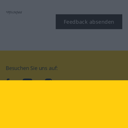
*Pflichtfeld
Feedback absenden
Besuchen Sie uns auf:
facebook
YouTube
Instagram
Langenscheidt