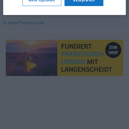
Mehr Optionen
Akzeptieren
undurchdringlich
© OpenThesaurus.de