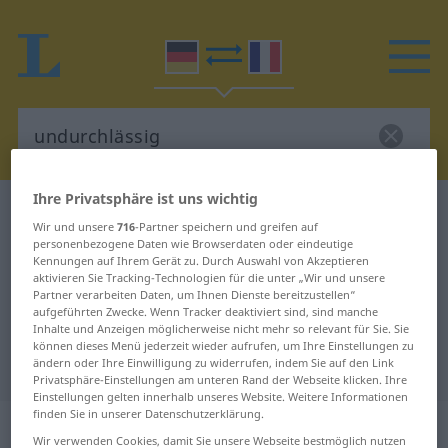
Ihre Privatsphäre ist uns wichtig
Deutsch-Französisch Wörterbuch
undurchlässig
Wir und unsere
716
-Partner speichern und greifen auf
Deutsch-Französisch Übersetzung
personenbezogene Daten wie Browserdaten oder eindeutige
Kennungen auf Ihrem Gerät zu. Durch Auswahl von Akzeptieren
für "undurchlässig"
aktivieren Sie Tracking-Technologien für die unter „Wir und unsere
Partner verarbeiten Daten, um Ihnen Dienste bereitzustellen“
aufgeführten Zwecke. Wenn Tracker deaktiviert sind, sind manche
Inhalte und Anzeigen möglicherweise nicht mehr so relevant für Sie. Sie
"undurchlässig" Französisch
können dieses Menü jederzeit wieder aufrufen, um Ihre Einstellungen zu
Übersetzung
ändern oder Ihre Einwilligung zu widerrufen, indem Sie auf den Link
Privatsphäre-Einstellungen am unteren Rand der Webseite klicken. Ihre
Einstellungen gelten innerhalb unseres Website. Weitere Informationen
finden Sie in unserer Datenschutzerklärung.
„undurchlässig“
: Adjektiv
Wir verwenden Cookies, damit Sie unsere Webseite bestmöglich nutzen