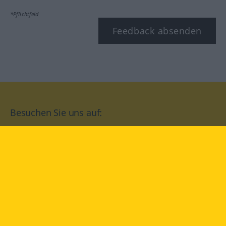
*Pflichtfeld
Feedback absenden
Besuchen Sie uns auf:
facebook
YouTube
Instagram
Langenscheidt