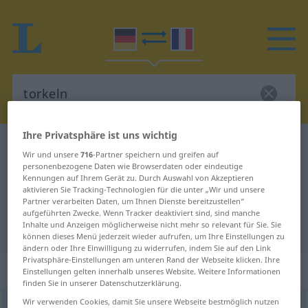
Ihre Privatsphäre ist uns wichtig
Deutsch-Französisch Wörterbuch
torkeln
Wir und unsere
716
-Partner speichern und greifen auf
Deutsch-Französisch Übersetzung
personenbezogene Daten wie Browserdaten oder eindeutige
Kennungen auf Ihrem Gerät zu. Durch Auswahl von Akzeptieren
für "torkeln"
aktivieren Sie Tracking-Technologien für die unter „Wir und unsere
Partner verarbeiten Daten, um Ihnen Dienste bereitzustellen“
aufgeführten Zwecke. Wenn Tracker deaktiviert sind, sind manche
Inhalte und Anzeigen möglicherweise nicht mehr so relevant für Sie. Sie
"torkeln" Französisch Übersetzung
können dieses Menü jederzeit wieder aufrufen, um Ihre Einstellungen zu
ändern oder Ihre Einwilligung zu widerrufen, indem Sie auf den Link
Privatsphäre-Einstellungen am unteren Rand der Webseite klicken. Ihre
„torkeln“
: intransitives Verb
Einstellungen gelten innerhalb unseres Website. Weitere Informationen
finden Sie in unserer Datenschutzerklärung.
Wir verwenden Cookies, damit Sie unsere Webseite bestmöglich nutzen
torkeln
[ˈtɔrkəln]
v/i
<
e̸
;
+ indication de direction
s.
>
UMG