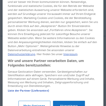
und wir besser mit Ihnen kommunizieren können. Notwendige,
funktionale und statistische Cookies, die für den Betrieb der Webseite
Übersicht aller Übersetzungen
und der statistischen Auswertung unserer Webseite erforderlich sind,
werden auf Grundlage unserer Vorauswahl immer auf Ihrem Endgerät
(Für mehr Details die Übersetzung anklicken/antippen)
gespeichert. Marketing-Cookies und Cookies, die der Bereitstellung
personalisierter Werbung dienen, werden nur gespeichert, wenn Sie uns
tituber, zigzaguer
durch einen Klick auf den „Akzeptieren“-Button Ihr Einverständnis
geben. Klicken Sie ansonsten auf „Fortfahren ohne Akzeptieren“. Sie
können Ihre Einwilligung jederzeit für zukünftige Besuche unserer
Webseite widerrufen. Wenn Sie weitere Informationen zu den Cookies
und den Anpassungsmöglichkeiten möchten, klicken Sie einfach auf den
Button „Mehr Optionen“. Weitergehende Hinweise zu der
tituber
torkeln
Datenverarbeitung entnehmen Sie ansonsten unserer
Datenschutzerklärung
. Hier finden Sie unser
Impressum
.
zigzaguer
torkeln
Wir und unsere Partner verarbeiten Daten, um
Folgendes bereitzustellen:
Genaue Geolocation-Daten verwenden. Geräteeigenschaften zur
Identifikation aktiv abfragen. Speichern von und/oder Zugriff auf
Synonyme für "torkeln"
Informationen auf einem Gerät. Personalisierte Werbung und Inhalte,
Messung von Werbung und Inhalten, Zielgruppenforschung und
Entwicklung von Dienstleistungen.
Liste der Partner (Lieferanten)
wackeln
Mehr Optionen
Akzeptieren