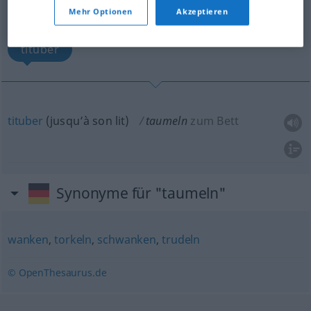
Übersicht aller Übersetzungen
Mehr Optionen
Akzeptieren
(Für mehr Details die Übersetzung anklicken/antippen)
tituber
tituber
(
jusqu’à son lit
)
taumeln
zum Bett
Synonyme für "taumeln"
wanken
,
torkeln
,
schwanken
,
trudeln
© OpenThesaurus.de