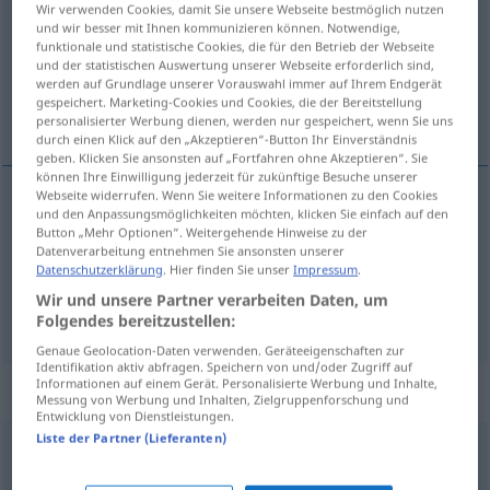
Wir verwenden Cookies, damit Sie unsere Webseite bestmöglich nutzen
und wir besser mit Ihnen kommunizieren können. Notwendige,
Übersicht aller Übersetzungen
funktionale und statistische Cookies, die für den Betrieb der Webseite
und der statistischen Auswertung unserer Webseite erforderlich sind,
(Für mehr Details die Übersetzung anklicken/antippen)
werden auf Grundlage unserer Vorauswahl immer auf Ihrem Endgerät
gespeichert. Marketing-Cookies und Cookies, die der Bereitstellung
chanceler, tituber
personalisierter Werbung dienen, werden nur gespeichert, wenn Sie uns
durch einen Klick auf den „Akzeptieren“-Button Ihr Einverständnis
geben. Klicken Sie ansonsten auf „Fortfahren ohne Akzeptieren“. Sie
können Ihre Einwilligung jederzeit für zukünftige Besuche unserer
Webseite widerrufen. Wenn Sie weitere Informationen zu den Cookies
und den Anpassungsmöglichkeiten möchten, klicken Sie einfach auf den
chanceler
taumeln
Button „Mehr Optionen“. Weitergehende Hinweise zu der
Datenverarbeitung entnehmen Sie ansonsten unserer
Datenschutzerklärung
. Hier finden Sie unser
Impressum
.
tituber
taumeln
Wir und unsere Partner verarbeiten Daten, um
Folgendes bereitzustellen:
Genaue Geolocation-Daten verwenden. Geräteeigenschaften zur
Identifikation aktiv abfragen. Speichern von und/oder Zugriff auf
Informationen auf einem Gerät. Personalisierte Werbung und Inhalte,
„taumeln“
: intransitives Verb
Messung von Werbung und Inhalten, Zielgruppenforschung und
Entwicklung von Dienstleistungen.
Liste der Partner (Lieferanten)
taumeln
v/i
<
+ indication de direction
s.
>