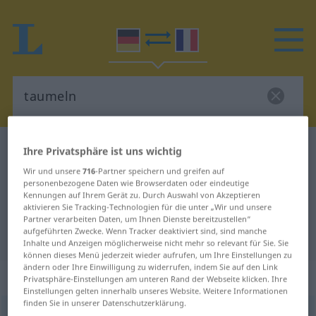
Deutsch-Französisch Wörterbuch
taumeln
Ihre Privatsphäre ist uns wichtig
Deutsch-Französisch Übersetzung
Wir und unsere
716
-Partner speichern und greifen auf
personenbezogene Daten wie Browserdaten oder eindeutige
für "taumeln"
Kennungen auf Ihrem Gerät zu. Durch Auswahl von Akzeptieren
aktivieren Sie Tracking-Technologien für die unter „Wir und unsere
Partner verarbeiten Daten, um Ihnen Dienste bereitzustellen“
aufgeführten Zwecke. Wenn Tracker deaktiviert sind, sind manche
"taumeln" Französisch Übersetzung
Inhalte und Anzeigen möglicherweise nicht mehr so relevant für Sie. Sie
können dieses Menü jederzeit wieder aufrufen, um Ihre Einstellungen zu
ändern oder Ihre Einwilligung zu widerrufen, indem Sie auf den Link
„taumeln“
: intransitives Verb
Privatsphäre-Einstellungen am unteren Rand der Webseite klicken. Ihre
Einstellungen gelten innerhalb unseres Website. Weitere Informationen
finden Sie in unserer Datenschutzerklärung.
taumeln
v/i