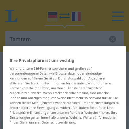
Ihre Privatsphäre ist uns wichtig
Deutsch-Französisch Wörterbuch
Tamtam
Wir und unsere
716
-Partner speichern und greifen auf
Deutsch-Französisch Übersetzung
personenbezogene Daten wie Browserdaten oder eindeutige
für "Tamtam"
Kennungen auf Ihrem Gerät zu. Durch Auswahl von Akzeptieren
aktivieren Sie Tracking-Technologien für die unter „Wir und unsere
Partner verarbeiten Daten, um Ihnen Dienste bereitzustellen“
aufgeführten Zwecke. Wenn Tracker deaktiviert sind, sind manche
"Tamtam" Französisch Übersetzung
Inhalte und Anzeigen möglicherweise nicht mehr so relevant für Sie. Sie
können dieses Menü jederzeit wieder aufrufen, um Ihre Einstellungen zu
ändern oder Ihre Einwilligung zu widerrufen, indem Sie auf den Link
„Tamtam“
: Neutrum
Privatsphäre-Einstellungen am unteren Rand der Webseite klicken. Ihre
Einstellungen gelten innerhalb unseres Website. Weitere Informationen
finden Sie in unserer Datenschutzerklärung.
Tamtam
[tamˈtam]
n
<
Tamtams
>
UMG
PEJ