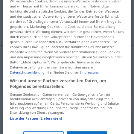
Wir verwenden Cookies, damit Sie unsere Webseite bestmöglich nutzen
und wir besser mit Ihnen kommunizieren können. Notwendige,
Übersicht aller Übersetzungen
funktionale und statistische Cookies, die für den Betrieb der Webseite
und der statistischen Auswertung unserer Webseite erforderlich sind,
(Für mehr Details die Übersetzung anklicken/antippen)
werden auf Grundlage unserer Vorauswahl immer auf Ihrem Endgerät
gespeichert. Marketing-Cookies und Cookies, die der Bereitstellung
faire du tamtam
personalisierter Werbung dienen, werden nur gespeichert, wenn Sie uns
durch einen Klick auf den „Akzeptieren“-Button Ihr Einverständnis
geben. Klicken Sie ansonsten auf „Fortfahren ohne Akzeptieren“. Sie
können Ihre Einwilligung jederzeit für zukünftige Besuche unserer
Webseite widerrufen. Wenn Sie weitere Informationen zu den Cookies
und den Anpassungsmöglichkeiten möchten, klicken Sie einfach auf den
Beispiele
Button „Mehr Optionen“. Weitergehende Hinweise zu der
Tamtam
machen
Datenverarbeitung entnehmen Sie ansonsten unserer
Datenschutzerklärung
. Hier finden Sie unser
Impressum
.
à propos de
faire
du tamtam
(
)
Wir und unsere Partner verarbeiten Daten, um
Folgendes bereitzustellen:
Genaue Geolocation-Daten verwenden. Geräteeigenschaften zur
Identifikation aktiv abfragen. Speichern von und/oder Zugriff auf
Informationen auf einem Gerät. Personalisierte Werbung und Inhalte,
Synonyme für "Tamtam"
Messung von Werbung und Inhalten, Zielgruppenforschung und
Entwicklung von Dienstleistungen.
Liste der Partner (Lieferanten)
Bohei (ugs., ruhrdt.)
,
Affigkeit (ugs.)
,
Gehabe
,
Ziererei
,