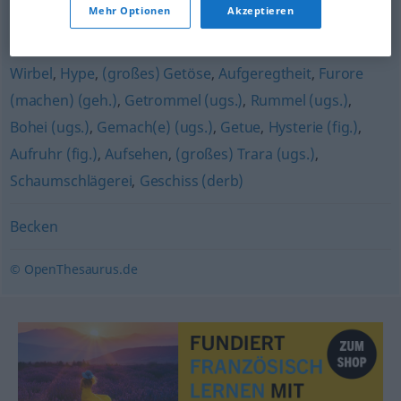
Allüren
,
Affektiertheit (geh.)
,
Getue
,
Faxen (ugs.)
,
Angabe
Mehr Optionen
Akzeptieren
Gehabe (ugs.)
,
Aufriss (ugs.)
,
Aufregung
,
Theater (ugs.)
,
Wirbel
,
Hype
,
(großes) Getöse
,
Aufgeregtheit
,
Furore
(machen) (geh.)
,
Getrommel (ugs.)
,
Rummel (ugs.)
,
Bohei (ugs.)
,
Gemach(e) (ugs.)
,
Getue
,
Hysterie (fig.)
,
Aufruhr (fig.)
,
Aufsehen
,
(großes) Trara (ugs.)
,
Schaumschlägerei
,
Geschiss (derb)
Becken
© OpenThesaurus.de