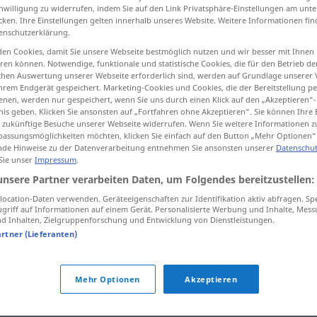
inwilligung zu widerrufen, indem Sie auf den Link Privatsphäre-Einstellungen am unt
cken. Ihre Einstellungen gelten innerhalb unseres Website. Weitere Informationen fin
enschutzerklärung.
en Cookies, damit Sie unsere Webseite bestmöglich nutzen und wir besser mit Ihnen
tippen)
en können. Notwendige, funktionale und statistische Cookies, die für den Betrieb d
ischen Auswertung unserer Webseite erforderlich sind, werden auf Grundlage unserer
hrem Endgerät gespeichert. Marketing-Cookies und Cookies, die der Bereitstellung per
 hésiter
nen, werden nur gespeichert, wenn Sie uns durch einen Klick auf den „Akzeptieren“-
nis geben. Klicken Sie ansonsten auf „Fortfahren ohne Akzeptieren“. Sie können Ihre 
ür zukünftige Besuche unserer Webseite widerrufen. Wenn Sie weitere Informationen 
assungsmöglichkeiten möchten, klicken Sie einfach auf den Button „Mehr Optionen“
de Hinweise zu der Datenverarbeitung entnehmen Sie ansonsten unserer
Datenschut
stocken
(≈ stillstehen)
a.
Herz, Atem
 Sie unser
Impressum
.
unsere Partner verarbeiten Daten, um Folgendes bereitzustellen:
stocken
Verkehr
ocation-Daten verwenden. Geräteeigenschaften zur Identifikation aktiv abfragen. Sp
griff auf Informationen auf einem Gerät. Personalisierte Werbung und Inhalte, Mes
 Inhalten, Zielgruppenforschung und Entwicklung von Dienstleistungen.
artner (Lieferanten)
stocken
Gespräch, Verhandlungen
Mehr Optionen
Akzeptieren
stocken
beim Sprechen