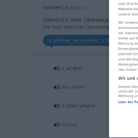
oder Ihre E
stocken
[ˈʃtɔkən]
v/i
Webseite kli
unserer Dat
Übersicht aller Übersetzungen
Wir verwend
(Für mehr Details die Übersetzung anklicken/an
kommunizier
der statist
immer auf I
s’arrêter, se ralentir, s’interrompre,
Werbung die
Einverständ
jederzeit f
und den Anp
Weitergehen
s’arrêter
Hier finden
Wir und 
se
ralentir
Genaue Geol
und/oder Zu
Werbung und
Liste der P
s’interrompre
hésiter