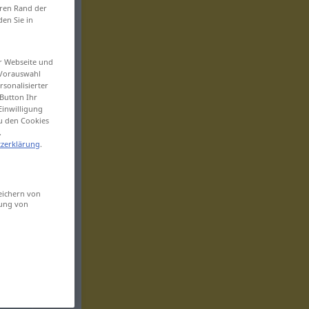
eren Rand der
den Sie in
er Webseite und
 Vorauswahl
sonalisierter
Button Ihr
Einwilligung
zu den Cookies
.
zerklärung
.
eichern von
sung von