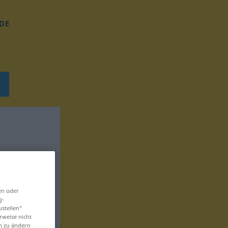
DE
en oder
g-
ustellen“
rweise nicht
en zu ändern