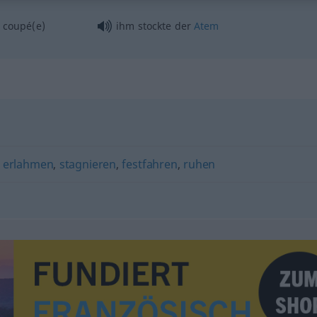
coupé(e)
ihm stockte der
Atem
,
erlahmen
,
stagnieren
,
festfahren
,
ruhen