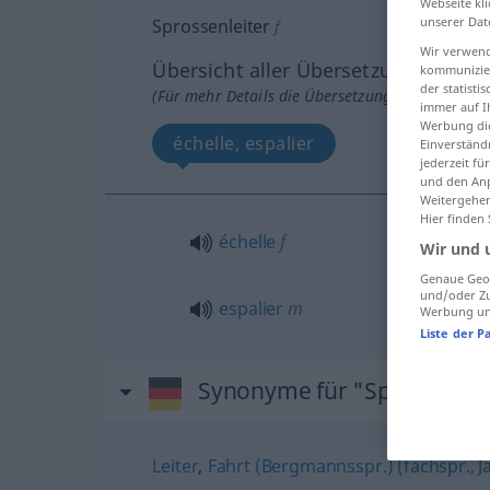
Webseite kli
unserer Dat
Sprossenleiter
f
Wir verwend
Übersicht aller Übersetzungen
kommunizier
der statist
(Für mehr Details die Übersetzung anklicken/an
immer auf I
Werbung die
échelle, espalier
Einverständ
jederzeit f
und den Anp
Weitergehen
Hier finden
échelle
f
Wir und 
Genaue Geol
und/oder Zu
espalier
m
Werbung und
Liste der P
Synonyme für "Sprossenlei
Leiter
,
Fahrt (Bergmannsspr.) (fachspr., J