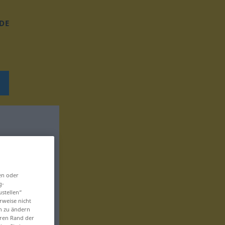
DE
en oder
g-
ustellen“
rweise nicht
en zu ändern
eren Rand der