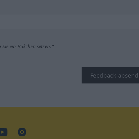
m Sie ein Häkchen setzen.*
Feedback absend
ook
YouTube
Instagram