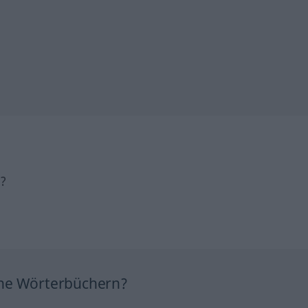
h?
ine Wörterbüchern?