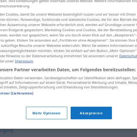
cken. Ihre Einstellungen gelten innerhalb unseres Website. Weitere Informationen fin
enschutzerklärung.
en Cookies, damit Sie unsere Webseite bestmöglich nutzen und wir besser mit Ihnen
en können. Notwendige, funktionale und statistische Cookies, die für den Betrieb d
ischen Auswertung unserer Webseite erforderlich sind, werden auf Grundlage unserer
tippen)
hrem Endgerät gespeichert. Marketing-Cookies und Cookies, die der Bereitstellung per
nen, werden nur gespeichert, wenn Sie uns durch einen Klick auf den „Akzeptieren“-
nis geben. Klicken Sie ansonsten auf „Fortfahren ohne Akzeptieren“. Sie können Ihre 
ür zukünftige Besuche unserer Webseite widerrufen. Wenn Sie weitere Informationen 
assungsmöglichkeiten möchten, klicken Sie einfach auf den Button „Mehr Optionen“
de Hinweise zu der Datenverarbeitung entnehmen Sie ansonsten unserer
Datenschut
 Sie unser
Impressum
.
Sprossenleiter
unsere Partner verarbeiten Daten, um Folgendes bereitzustellen:
ocation-Daten verwenden. Geräteeigenschaften zur Identifikation aktiv abfragen. Sp
griff auf Informationen auf einem Gerät. Personalisierte Werbung und Inhalte, Mes
Sprossenleiter
SPORT
 Inhalten, Zielgruppenforschung und Entwicklung von Dienstleistungen.
artner (Lieferanten)
ter"
Mehr Optionen
Akzeptieren
argon)