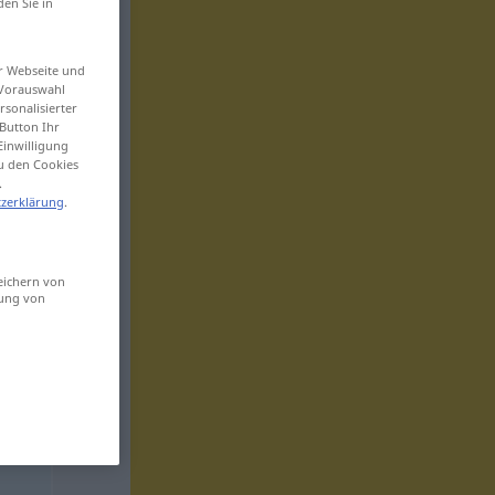
den Sie in
er Webseite und
 Vorauswahl
sonalisierter
Button Ihr
Einwilligung
zu den Cookies
.
zerklärung
.
eichern von
sung von