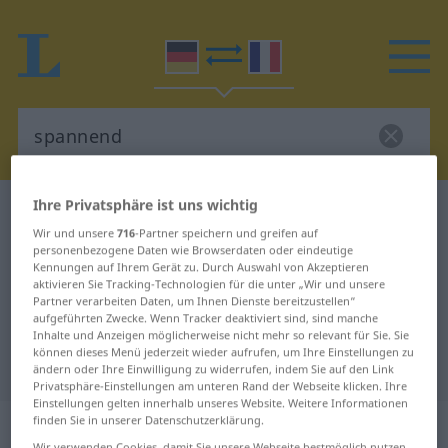
Ihre Privatsphäre ist uns wichtig
Deutsch-Französisch Wörterbuch
spannend
Wir und unsere
716
-Partner speichern und greifen auf
Deutsch-Französisch Übersetzung
personenbezogene Daten wie Browserdaten oder eindeutige
Kennungen auf Ihrem Gerät zu. Durch Auswahl von Akzeptieren
für "spannend"
aktivieren Sie Tracking-Technologien für die unter „Wir und unsere
Partner verarbeiten Daten, um Ihnen Dienste bereitzustellen“
aufgeführten Zwecke. Wenn Tracker deaktiviert sind, sind manche
"spannend" Französisch
Inhalte und Anzeigen möglicherweise nicht mehr so relevant für Sie. Sie
können dieses Menü jederzeit wieder aufrufen, um Ihre Einstellungen zu
Übersetzung
ändern oder Ihre Einwilligung zu widerrufen, indem Sie auf den Link
Privatsphäre-Einstellungen am unteren Rand der Webseite klicken. Ihre
Einstellungen gelten innerhalb unseres Website. Weitere Informationen
„spannend“
: als Adjektiv gebraucht
finden Sie in unserer Datenschutzerklärung.
Wir verwenden Cookies, damit Sie unsere Webseite bestmöglich nutzen