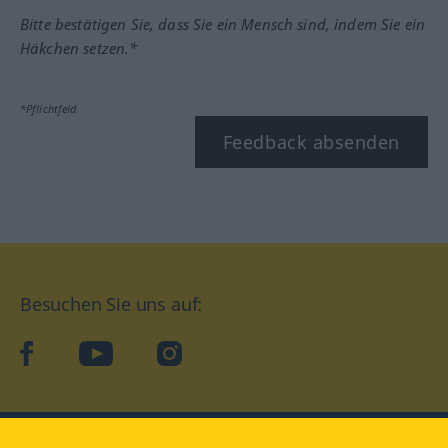
Bitte bestätigen Sie, dass Sie ein Mensch sind, indem Sie ein
Häkchen setzen.*
*Pflichtfeld
Feedback absenden
Besuchen Sie uns auf:
facebook
YouTube
Instagram