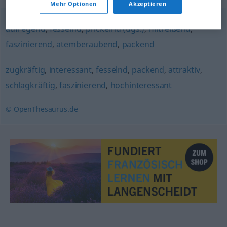
Mehr Optionen
Akzeptieren
aufregend
,
fesselnd
,
prickelnd (ugs.)
,
mitreißend
,
faszinierend
,
atemberaubend
,
packend
zugkräftig
,
interessant
,
fesselnd
,
packend
,
attraktiv
,
schlagkräftig
,
faszinierend
,
hochinteressant
© OpenThesaurus.de