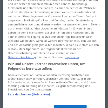
und wir besser mit Ihnen kommunizieren können. Notwendige,
spannend
adjt
funktionale und statistische Cookies, die für den Betrieb der Webseite
und der statistischen Auswertung unserer Webseite erforderlich sind,
Übersicht aller Übersetzungen
werden auf Grundlage unserer Vorauswahl immer auf Ihrem Endgerät
gespeichert. Marketing-Cookies und Cookies, die der Bereitstellung
(Für mehr Details die Übersetzung anklicken/antippen)
personalisierter Werbung dienen, werden nur gespeichert, wenn Sie uns
durch einen Klick auf den „Akzeptieren“-Button Ihr Einverständnis
captivant, passionnant, palpitant
geben. Klicken Sie ansonsten auf „Fortfahren ohne Akzeptieren“. Sie
können Ihre Einwilligung jederzeit für zukünftige Besuche unserer
Webseite widerrufen. Wenn Sie weitere Informationen zu den Cookies
und den Anpassungsmöglichkeiten möchten, klicken Sie einfach auf den
Button „Mehr Optionen“. Weitergehende Hinweise zu der
Datenverarbeitung entnehmen Sie ansonsten unserer
captivant
spannend
Datenschutzerklärung
. Hier finden Sie unser
Impressum
.
Wir und unsere Partner verarbeiten Daten, um
Folgendes bereitzustellen:
passionnant
spannend
Genaue Geolocation-Daten verwenden. Geräteeigenschaften zur
Identifikation aktiv abfragen. Speichern von und/oder Zugriff auf
palpitant
spannend
Informationen auf einem Gerät. Personalisierte Werbung und Inhalte,
Messung von Werbung und Inhalten, Zielgruppenforschung und
Entwicklung von Dienstleistungen.
Liste der Partner (Lieferanten)
Synonyme für "spannend"