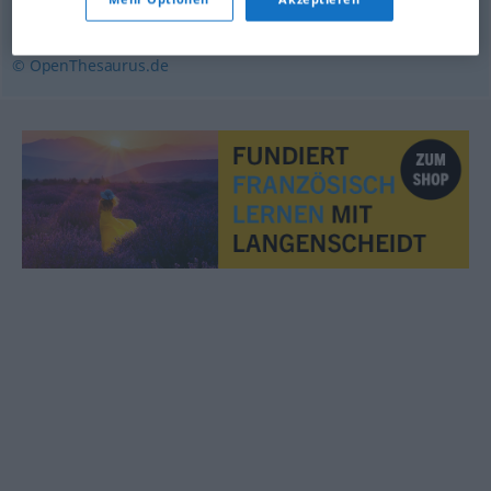
schlagkräftig
,
faszinierend
,
hochinteressant
© OpenThesaurus.de