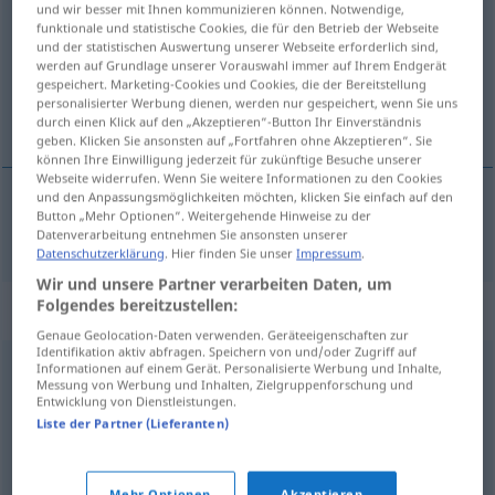
und wir besser mit Ihnen kommunizieren können. Notwendige,
funktionale und statistische Cookies, die für den Betrieb der Webseite
Übersicht aller Übersetzungen
und der statistischen Auswertung unserer Webseite erforderlich sind,
werden auf Grundlage unserer Vorauswahl immer auf Ihrem Endgerät
(Für mehr Details die Übersetzung anklicken/antippen)
gespeichert. Marketing-Cookies und Cookies, die der Bereitstellung
personalisierter Werbung dienen, werden nur gespeichert, wenn Sie uns
captivant
durch einen Klick auf den „Akzeptieren“-Button Ihr Einverständnis
geben. Klicken Sie ansonsten auf „Fortfahren ohne Akzeptieren“. Sie
können Ihre Einwilligung jederzeit für zukünftige Besuche unserer
Webseite widerrufen. Wenn Sie weitere Informationen zu den Cookies
und den Anpassungsmöglichkeiten möchten, klicken Sie einfach auf den
Button „Mehr Optionen“. Weitergehende Hinweise zu der
captivant
fesselnd
Datenverarbeitung entnehmen Sie ansonsten unserer
Datenschutzerklärung
. Hier finden Sie unser
Impressum
.
Wir und unsere Partner verarbeiten Daten, um
Folgendes bereitzustellen:
Synonyme für "fesselnd"
Genaue Geolocation-Daten verwenden. Geräteeigenschaften zur
Identifikation aktiv abfragen. Speichern von und/oder Zugriff auf
Informationen auf einem Gerät. Personalisierte Werbung und Inhalte,
aufregend
,
prickelnd (ugs.)
,
mitreißend
,
faszinierend
,
Messung von Werbung und Inhalten, Zielgruppenforschung und
Entwicklung von Dienstleistungen.
spannend
,
atemberaubend
,
packend
Liste der Partner (Lieferanten)
zugkräftig
,
spannend
,
interessant
,
packend
,
attraktiv
,
Mehr Optionen
Akzeptieren