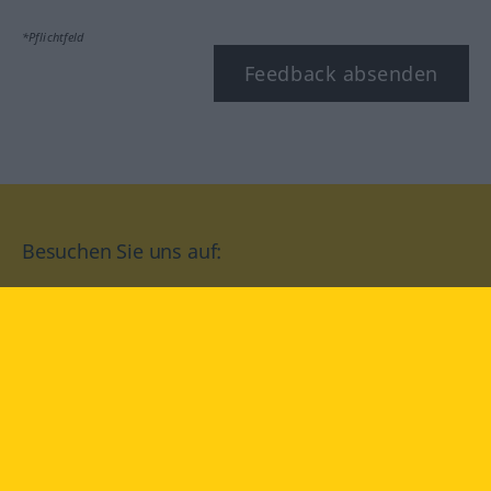
*Pflichtfeld
Feedback absenden
Besuchen Sie uns auf:
facebook
YouTube
Instagram
Langenscheidt