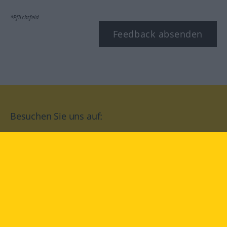
*Pflichtfeld
Feedback absenden
Besuchen Sie uns auf:
facebook
YouTube
Instagram
Langenscheidt