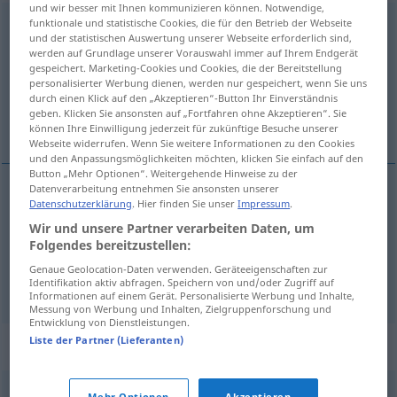
und wir besser mit Ihnen kommunizieren können. Notwendige,
funktionale und statistische Cookies, die für den Betrieb der Webseite
schneidig
adj
UMG
und der statistischen Auswertung unserer Webseite erforderlich sind,
werden auf Grundlage unserer Vorauswahl immer auf Ihrem Endgerät
Übersicht aller Übersetzungen
gespeichert. Marketing-Cookies und Cookies, die der Bereitstellung
(Für mehr Details die Übersetzung anklicken/antippen)
personalisierter Werbung dienen, werden nur gespeichert, wenn Sie uns
durch einen Klick auf den „Akzeptieren“-Button Ihr Einverständnis
geben. Klicken Sie ansonsten auf „Fortfahren ohne Akzeptieren“. Sie
plein de cran, fringant
können Ihre Einwilligung jederzeit für zukünftige Besuche unserer
Webseite widerrufen. Wenn Sie weitere Informationen zu den Cookies
und den Anpassungsmöglichkeiten möchten, klicken Sie einfach auf den
Button „Mehr Optionen“. Weitergehende Hinweise zu der
Datenverarbeitung entnehmen Sie ansonsten unserer
Datenschutzerklärung
. Hier finden Sie unser
Impressum
.
plein
de
cran
schneidig
Wir und unsere Partner verarbeiten Daten, um
Folgendes bereitzustellen:
fringant
schneidig
Genaue Geolocation-Daten verwenden. Geräteeigenschaften zur
Identifikation aktiv abfragen. Speichern von und/oder Zugriff auf
Informationen auf einem Gerät. Personalisierte Werbung und Inhalte,
Messung von Werbung und Inhalten, Zielgruppenforschung und
Entwicklung von Dienstleistungen.
Liste der Partner (Lieferanten)
Synonyme für "schneidig"
Mehr Optionen
Akzeptieren