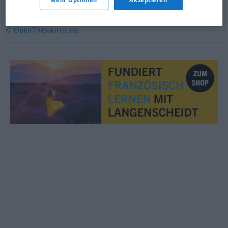
schnittig
,
forsch
,
zackig
© OpenThesaurus.de