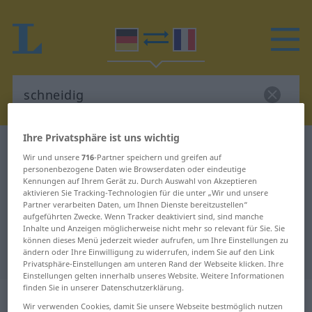
Ihre Privatsphäre ist uns wichtig
Deutsch-Französisch Wörterbuch
schneidig
Wir und unsere
716
-Partner speichern und greifen auf
Deutsch-Französisch Übersetzung
personenbezogene Daten wie Browserdaten oder eindeutige
Kennungen auf Ihrem Gerät zu. Durch Auswahl von Akzeptieren
für "schneidig"
aktivieren Sie Tracking-Technologien für die unter „Wir und unsere
Partner verarbeiten Daten, um Ihnen Dienste bereitzustellen“
aufgeführten Zwecke. Wenn Tracker deaktiviert sind, sind manche
Inhalte und Anzeigen möglicherweise nicht mehr so relevant für Sie. Sie
"schneidig" Französisch
können dieses Menü jederzeit wieder aufrufen, um Ihre Einstellungen zu
ändern oder Ihre Einwilligung zu widerrufen, indem Sie auf den Link
Übersetzung
Privatsphäre-Einstellungen am unteren Rand der Webseite klicken. Ihre
Einstellungen gelten innerhalb unseres Website. Weitere Informationen
finden Sie in unserer Datenschutzerklärung.
„schneidig“
: Adjektiv
Wir verwenden Cookies, damit Sie unsere Webseite bestmöglich nutzen