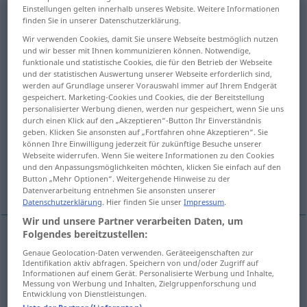
Einstellungen gelten innerhalb unseres Website. Weitere Informationen
schmutzig
adj
finden Sie in unserer Datenschutzerklärung.
Wir verwenden Cookies, damit Sie unsere Webseite bestmöglich nutzen
Übersicht aller Übersetzungen
und wir besser mit Ihnen kommunizieren können. Notwendige,
funktionale und statistische Cookies, die für den Betrieb der Webseite
(Für mehr Details die Übersetzung anklicken/antippen)
und der statistischen Auswertung unserer Webseite erforderlich sind,
werden auf Grundlage unserer Vorauswahl immer auf Ihrem Endgerät
sale, malpropre, boueux, crasseux, crotté,
gespeichert. Marketing-Cookies und Cookies, die der Bereitstellung
taché
personalisierter Werbung dienen, werden nur gespeichert, wenn Sie uns
durch einen Klick auf den „Akzeptieren“-Button Ihr Einverständnis
geben. Klicken Sie ansonsten auf „Fortfahren ohne Akzeptieren“. Sie
können Ihre Einwilligung jederzeit für zukünftige Besuche unserer
ordurier, obscène, grivois
Webseite widerrufen. Wenn Sie weitere Informationen zu den Cookies
und den Anpassungsmöglichkeiten möchten, klicken Sie einfach auf den
Button „Mehr Optionen“. Weitergehende Hinweise zu der
malhonnête, sordide
Datenverarbeitung entnehmen Sie ansonsten unserer
Datenschutzerklärung
. Hier finden Sie unser
Impressum
.
Wir und unsere Partner verarbeiten Daten, um
Folgendes bereitzustellen:
sale
schmutzig
(≈ unsauber)
Genaue Geolocation-Daten verwenden. Geräteeigenschaften zur
Identifikation aktiv abfragen. Speichern von und/oder Zugriff auf
Informationen auf einem Gerät. Personalisierte Werbung und Inhalte,
Messung von Werbung und Inhalten, Zielgruppenforschung und
malpropre
schmutzig
Entwicklung von Dienstleistungen.