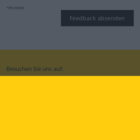
*Pflichtfeld
Feedback absenden
Besuchen Sie uns auf:
facebook
YouTube
Instagram
Langenscheidt