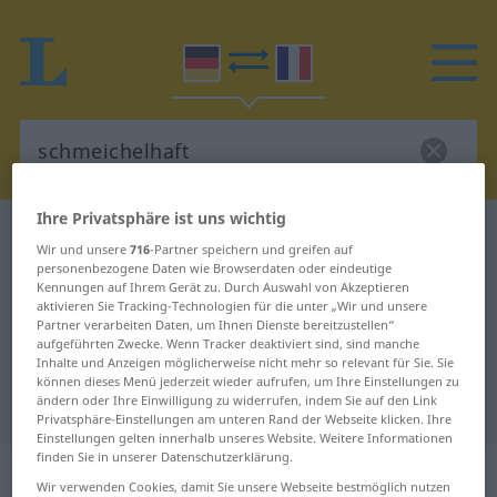
Ihre Privatsphäre ist uns wichtig
Deutsch-Französisch Wörterbuch
schmeichelhaft
Wir und unsere
716
-Partner speichern und greifen auf
Deutsch-Französisch Übersetzung
personenbezogene Daten wie Browserdaten oder eindeutige
Kennungen auf Ihrem Gerät zu. Durch Auswahl von Akzeptieren
für "schmeichelhaft"
aktivieren Sie Tracking-Technologien für die unter „Wir und unsere
Partner verarbeiten Daten, um Ihnen Dienste bereitzustellen“
aufgeführten Zwecke. Wenn Tracker deaktiviert sind, sind manche
Inhalte und Anzeigen möglicherweise nicht mehr so relevant für Sie. Sie
"schmeichelhaft" Französisch
können dieses Menü jederzeit wieder aufrufen, um Ihre Einstellungen zu
ändern oder Ihre Einwilligung zu widerrufen, indem Sie auf den Link
Übersetzung
Privatsphäre-Einstellungen am unteren Rand der Webseite klicken. Ihre
Einstellungen gelten innerhalb unseres Website. Weitere Informationen
finden Sie in unserer Datenschutzerklärung.
„schmeichelhaft“
: Adjektiv
Wir verwenden Cookies, damit Sie unsere Webseite bestmöglich nutzen