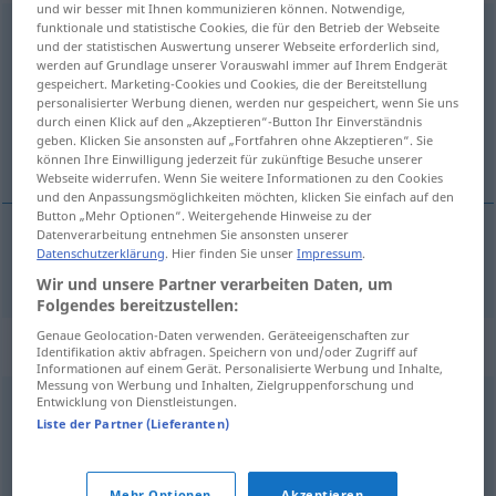
und wir besser mit Ihnen kommunizieren können. Notwendige,
funktionale und statistische Cookies, die für den Betrieb der Webseite
schmeichelhaft
adj
und der statistischen Auswertung unserer Webseite erforderlich sind,
werden auf Grundlage unserer Vorauswahl immer auf Ihrem Endgerät
Übersicht aller Übersetzungen
gespeichert. Marketing-Cookies und Cookies, die der Bereitstellung
(Für mehr Details die Übersetzung anklicken/antippen)
personalisierter Werbung dienen, werden nur gespeichert, wenn Sie uns
durch einen Klick auf den „Akzeptieren“-Button Ihr Einverständnis
geben. Klicken Sie ansonsten auf „Fortfahren ohne Akzeptieren“. Sie
flatteur
können Ihre Einwilligung jederzeit für zukünftige Besuche unserer
Webseite widerrufen. Wenn Sie weitere Informationen zu den Cookies
und den Anpassungsmöglichkeiten möchten, klicken Sie einfach auf den
Button „Mehr Optionen“. Weitergehende Hinweise zu der
Datenverarbeitung entnehmen Sie ansonsten unserer
Datenschutzerklärung
. Hier finden Sie unser
Impressum
.
flatteur
schmeichelhaft
Wir und unsere Partner verarbeiten Daten, um
Folgendes bereitzustellen:
Genaue Geolocation-Daten verwenden. Geräteeigenschaften zur
Synonyme für "schmeichelhaft"
Identifikation aktiv abfragen. Speichern von und/oder Zugriff auf
Informationen auf einem Gerät. Personalisierte Werbung und Inhalte,
Messung von Werbung und Inhalten, Zielgruppenforschung und
Entwicklung von Dienstleistungen.
katzenfreundlich (ugs.)
,
schmierig
,
schleimig (ugs.)
,
Liste der Partner (Lieferanten)
honigsüß (lächeln / tun) (ugs.)
,
scheißfreundlich (derb)
,
heuchlerisch
Mehr Optionen
Akzeptieren