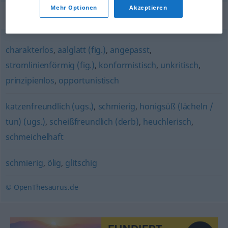
Mehr Optionen
Akzeptieren
Synonyme für "schleimig"
charakterlos
,
aalglatt (fig.)
,
angepasst
,
stromlinienförmig (fig.)
,
konformistisch
,
unkritisch
,
prinzipienlos
,
opportunistisch
katzenfreundlich (ugs.)
,
schmierig
,
honigsüß (lächeln /
tun) (ugs.)
,
scheißfreundlich (derb)
,
heuchlerisch
,
schmeichelhaft
schmierig
,
ölig
,
glitschig
© OpenThesaurus.de