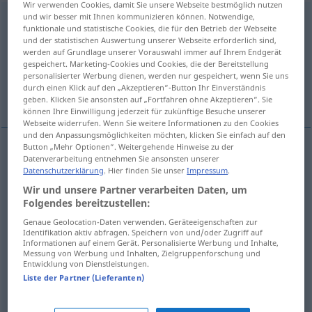
Wir verwenden Cookies, damit Sie unsere Webseite bestmöglich nutzen
und wir besser mit Ihnen kommunizieren können. Notwendige,
schleimig
adj
funktionale und statistische Cookies, die für den Betrieb der Webseite
und der statistischen Auswertung unserer Webseite erforderlich sind,
Übersicht aller Übersetzungen
werden auf Grundlage unserer Vorauswahl immer auf Ihrem Endgerät
gespeichert. Marketing-Cookies und Cookies, die der Bereitstellung
(Für mehr Details die Übersetzung anklicken/antippen)
personalisierter Werbung dienen, werden nur gespeichert, wenn Sie uns
durch einen Klick auf den „Akzeptieren“-Button Ihr Einverständnis
glaireux, muqueux, visqueux
mielleux
geben. Klicken Sie ansonsten auf „Fortfahren ohne Akzeptieren“. Sie
können Ihre Einwilligung jederzeit für zukünftige Besuche unserer
Webseite widerrufen. Wenn Sie weitere Informationen zu den Cookies
und den Anpassungsmöglichkeiten möchten, klicken Sie einfach auf den
Button „Mehr Optionen“. Weitergehende Hinweise zu der
Datenverarbeitung entnehmen Sie ansonsten unserer
glaireux
schleimig
Datenschutzerklärung
. Hier finden Sie unser
Impressum
.
Wir und unsere Partner verarbeiten Daten, um
muqueux
schleimig
Folgendes bereitzustellen:
Genaue Geolocation-Daten verwenden. Geräteeigenschaften zur
visqueux
schleimig
Fisch etc
Identifikation aktiv abfragen. Speichern von und/oder Zugriff auf
Informationen auf einem Gerät. Personalisierte Werbung und Inhalte,
Messung von Werbung und Inhalten, Zielgruppenforschung und
Entwicklung von Dienstleistungen.
Liste der Partner (Lieferanten)
mielleux
schleimig
FIG
PEJ