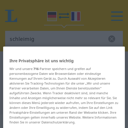
Deutsch-Französisch Wörterbuch
schleimig
Ihre Privatsphäre ist uns wichtig
Deutsch-Französisch Übersetzung
Wir und unsere
716
-Partner speichern und greifen auf
personenbezogene Daten wie Browserdaten oder eindeutige
für "schleimig"
Kennungen auf Ihrem Gerät zu. Durch Auswahl von Akzeptieren
aktivieren Sie Tracking-Technologien für die unter „Wir und unsere
Partner verarbeiten Daten, um Ihnen Dienste bereitzustellen“
aufgeführten Zwecke. Wenn Tracker deaktiviert sind, sind manche
"schleimig" Französisch
Inhalte und Anzeigen möglicherweise nicht mehr so relevant für Sie. Sie
können dieses Menü jederzeit wieder aufrufen, um Ihre Einstellungen zu
Übersetzung
ändern oder Ihre Einwilligung zu widerrufen, indem Sie auf den Link
Privatsphäre-Einstellungen am unteren Rand der Webseite klicken. Ihre
Einstellungen gelten innerhalb unseres Website. Weitere Informationen
„schleimig“
: Adjektiv
finden Sie in unserer Datenschutzerklärung.