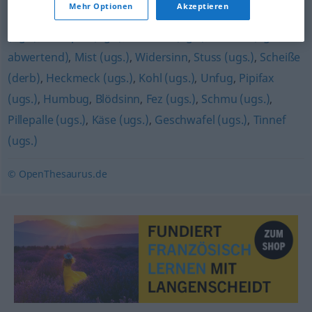
Mehr Optionen
Akzeptieren
Bockmist (ugs.)
,
Krampf (ugs.)
,
Kokolores (ugs.)
,
Kappes
(ugs.)
,
Mumpitz (ugs.)
,
Firlefanz (ugs.)
,
Gefasel (ugs.,
abwertend)
,
Mist (ugs.)
,
Widersinn
,
Stuss (ugs.)
,
Scheiße
(derb)
,
Heckmeck (ugs.)
,
Kohl (ugs.)
,
Unfug
,
Pipifax
(ugs.)
,
Humbug
,
Blödsinn
,
Fez (ugs.)
,
Schmu (ugs.)
,
Pillepalle (ugs.)
,
Käse (ugs.)
,
Geschwafel (ugs.)
,
Tinnef
(ugs.)
© OpenThesaurus.de