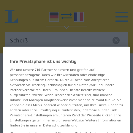
Ihre Privatsphäre ist uns wichtig
Deutsch-Französisch Wörterbuch
Scheiß
Wir und unsere
716
-Partner speichern und greifen auf
Deutsch-Französisch Übersetzung
personenbezogene Daten wie Browserdaten oder eindeutige
Kennungen auf Ihrem Gerät zu. Durch Auswahl von Akzeptieren
für "Scheiß"
aktivieren Sie Tracking-Technologien für die unter „Wir und unsere
Partner verarbeiten Daten, um Ihnen Dienste bereitzustellen“
aufgeführten Zwecke. Wenn Tracker deaktiviert sind, sind manche
"Scheiß" Französisch Übersetzung
Inhalte und Anzeigen möglicherweise nicht mehr so relevant für Sie. Sie
können dieses Menü jederzeit wieder aufrufen, um Ihre Einstellungen zu
ändern oder Ihre Einwilligung zu widerrufen, indem Sie auf den Link
„Scheiß“
: Maskulinum
Privatsphäre-Einstellungen am unteren Rand der Webseite klicken. Ihre
Einstellungen gelten innerhalb unseres Website. Weitere Informationen
finden Sie in unserer Datenschutzerklärung.
Scheiß
[ʃaɪs]
m
<
Scheiß
>
SL