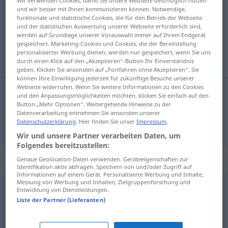
Wir verwenden Cookies, damit Sie unsere Webseite bestmöglich nutzen
und wir besser mit Ihnen kommunizieren können. Notwendige,
Übersicht aller Übersetzungen
funktionale und statistische Cookies, die für den Betrieb der Webseite
und der statistischen Auswertung unserer Webseite erforderlich sind,
(Für mehr Details die Übersetzung anklicken/antippen)
werden auf Grundlage unserer Vorauswahl immer auf Ihrem Endgerät
gespeichert. Marketing-Cookies und Cookies, die der Bereitstellung
conneries
personalisierter Werbung dienen, werden nur gespeichert, wenn Sie uns
durch einen Klick auf den „Akzeptieren“-Button Ihr Einverständnis
geben. Klicken Sie ansonsten auf „Fortfahren ohne Akzeptieren“. Sie
können Ihre Einwilligung jederzeit für zukünftige Besuche unserer
Webseite widerrufen. Wenn Sie weitere Informationen zu den Cookies
und den Anpassungsmöglichkeiten möchten, klicken Sie einfach auf den
Button „Mehr Optionen“. Weitergehende Hinweise zu der
connerie(s)
f
(
pl
)
Scheiß
SL
Datenverarbeitung entnehmen Sie ansonsten unserer
Datenschutzerklärung
. Hier finden Sie unser
Impressum
.
Wir und unsere Partner verarbeiten Daten, um
Folgendes bereitzustellen:
Synonyme für "Scheiß"
Genaue Geolocation-Daten verwenden. Geräteeigenschaften zur
Identifikation aktiv abfragen. Speichern von und/oder Zugriff auf
Informationen auf einem Gerät. Personalisierte Werbung und Inhalte,
Messung von Werbung und Inhalten, Zielgruppenforschung und
Entwicklung von Dienstleistungen.
Kiki (ugs.)
,
Quatsch (ugs.)
,
Schwachsinn (ugs.)
,
Quark
Liste der Partner (Lieferanten)
(ugs.)
,
Gewäsch (ugs.)
,
Schmäh (ugs., österr.)
,
Gelaber
(ugs.)
,
Nonsens
,
Unsinn (Hauptform)
,
Blech (ugs.)
,