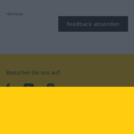
*Pflichtfeld
Feedback absenden
Besuchen Sie uns auf:
facebook
YouTube
Instagram
Langenscheidt