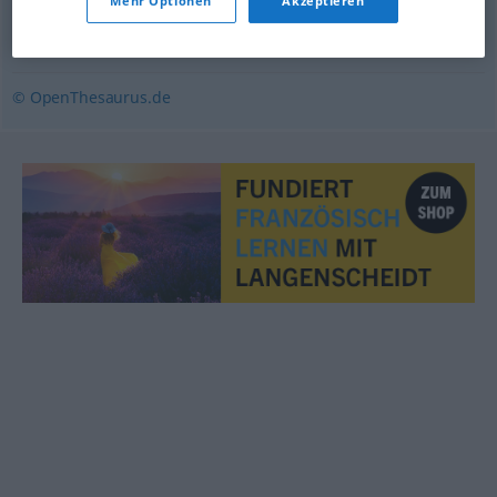
Mehr Optionen
Akzeptieren
kompetent
,
sachkundig
,
kenntnisreich
,
professionell
,
beschlagen
© OpenThesaurus.de