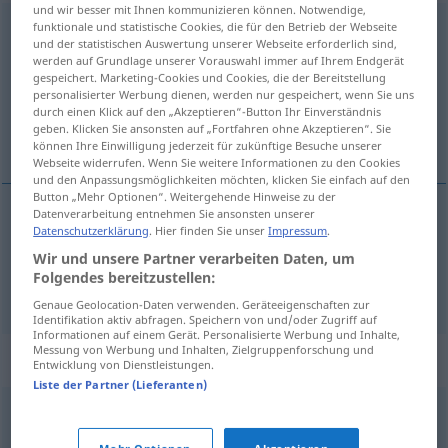
und wir besser mit Ihnen kommunizieren können. Notwendige,
funktionale und statistische Cookies, die für den Betrieb der Webseite
sachverständig
adj
und der statistischen Auswertung unserer Webseite erforderlich sind,
werden auf Grundlage unserer Vorauswahl immer auf Ihrem Endgerät
Übersicht aller Übersetzungen
gespeichert. Marketing-Cookies und Cookies, die der Bereitstellung
(Für mehr Details die Übersetzung anklicken/antippen)
personalisierter Werbung dienen, werden nur gespeichert, wenn Sie uns
durch einen Klick auf den „Akzeptieren“-Button Ihr Einverständnis
geben. Klicken Sie ansonsten auf „Fortfahren ohne Akzeptieren“. Sie
compétent, expert
können Ihre Einwilligung jederzeit für zukünftige Besuche unserer
Webseite widerrufen. Wenn Sie weitere Informationen zu den Cookies
und den Anpassungsmöglichkeiten möchten, klicken Sie einfach auf den
Button „Mehr Optionen“. Weitergehende Hinweise zu der
Datenverarbeitung entnehmen Sie ansonsten unserer
Datenschutzerklärung
. Hier finden Sie unser
Impressum
.
compétent
sachverständig
Wir und unsere Partner verarbeiten Daten, um
Folgendes bereitzustellen:
expert
sachverständig
Genaue Geolocation-Daten verwenden. Geräteeigenschaften zur
Identifikation aktiv abfragen. Speichern von und/oder Zugriff auf
Informationen auf einem Gerät. Personalisierte Werbung und Inhalte,
Messung von Werbung und Inhalten, Zielgruppenforschung und
Synonyme für "sachverständig"
Entwicklung von Dienstleistungen.
Liste der Partner (Lieferanten)
kundig
,
erfahren
,
qualifiziert
,
bewandert
,
fachkundig
,