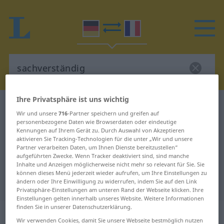
Ihre Privatsphäre ist uns wichtig
Deutsch-Französisch Wörterbuch
sachverständig
Wir und unsere
716
-Partner speichern und greifen auf
Deutsch-Französisch Übersetzung
personenbezogene Daten wie Browserdaten oder eindeutige
Kennungen auf Ihrem Gerät zu. Durch Auswahl von Akzeptieren
für "sachverständig"
aktivieren Sie Tracking-Technologien für die unter „Wir und unsere
Partner verarbeiten Daten, um Ihnen Dienste bereitzustellen“
aufgeführten Zwecke. Wenn Tracker deaktiviert sind, sind manche
Inhalte und Anzeigen möglicherweise nicht mehr so relevant für Sie. Sie
"sachverständig" Französisch
können dieses Menü jederzeit wieder aufrufen, um Ihre Einstellungen zu
Übersetzung
ändern oder Ihre Einwilligung zu widerrufen, indem Sie auf den Link
Privatsphäre-Einstellungen am unteren Rand der Webseite klicken. Ihre
Einstellungen gelten innerhalb unseres Website. Weitere Informationen
finden Sie in unserer Datenschutzerklärung.
„sachverständig“
: Adjektiv
Wir verwenden Cookies, damit Sie unsere Webseite bestmöglich nutzen