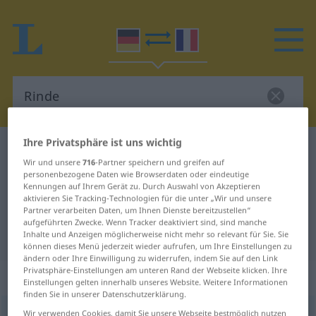
Ihre Privatsphäre ist uns wichtig
Deutsch-Französisch Wörterbuch
Rinde
Wir und unsere
716
-Partner speichern und greifen auf
Deutsch-Französisch Übersetzung
personenbezogene Daten wie Browserdaten oder eindeutige
Kennungen auf Ihrem Gerät zu. Durch Auswahl von Akzeptieren
für "Rinde"
aktivieren Sie Tracking-Technologien für die unter „Wir und unsere
Partner verarbeiten Daten, um Ihnen Dienste bereitzustellen“
aufgeführten Zwecke. Wenn Tracker deaktiviert sind, sind manche
"Rinde" Französisch Übersetzung
Inhalte und Anzeigen möglicherweise nicht mehr so relevant für Sie. Sie
können dieses Menü jederzeit wieder aufrufen, um Ihre Einstellungen zu
ändern oder Ihre Einwilligung zu widerrufen, indem Sie auf den Link
Privatsphäre-Einstellungen am unteren Rand der Webseite klicken. Ihre
„Rinde“
: Femininum
Einstellungen gelten innerhalb unseres Website. Weitere Informationen
finden Sie in unserer Datenschutzerklärung.
Rinde
Wir verwenden Cookies, damit Sie unsere Webseite bestmöglich nutzen
[ˈrɪndə]
f
<
Rinde
;
Rinden
>