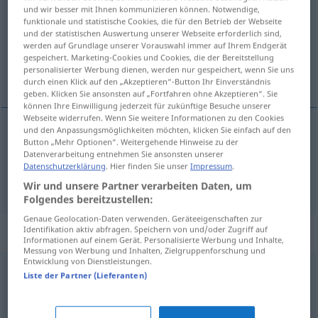
und wir besser mit Ihnen kommunizieren können. Notwendige,
funktionale und statistische Cookies, die für den Betrieb der Webseite
Übersicht aller Übersetzungen
und der statistischen Auswertung unserer Webseite erforderlich sind,
(Für mehr Details die Übersetzung anklicken/antippen)
werden auf Grundlage unserer Vorauswahl immer auf Ihrem Endgerät
gespeichert. Marketing-Cookies und Cookies, die der Bereitstellung
personalisierter Werbung dienen, werden nur gespeichert, wenn Sie uns
écorce, croûte
durch einen Klick auf den „Akzeptieren“-Button Ihr Einverständnis
geben. Klicken Sie ansonsten auf „Fortfahren ohne Akzeptieren“. Sie
können Ihre Einwilligung jederzeit für zukünftige Besuche unserer
Webseite widerrufen. Wenn Sie weitere Informationen zu den Cookies
und den Anpassungsmöglichkeiten möchten, klicken Sie einfach auf den
Button „Mehr Optionen“. Weitergehende Hinweise zu der
écorce
f
Rinde
(≈ Baumrinde)
Datenverarbeitung entnehmen Sie ansonsten unserer
Datenschutzerklärung
. Hier finden Sie unser
Impressum
.
croûte
f
Rinde
(≈ Brotrinde, Käserinde)
Wir und unsere Partner verarbeiten Daten, um
Folgendes bereitzustellen:
Genaue Geolocation-Daten verwenden. Geräteeigenschaften zur
Beispielsätze für "Rinde"
Identifikation aktiv abfragen. Speichern von und/oder Zugriff auf
Informationen auf einem Gerät. Personalisierte Werbung und Inhalte,
Messung von Werbung und Inhalten, Zielgruppenforschung und
Entwicklung von Dienstleistungen.
Liste der Partner (Lieferanten)
seinen
Namen
in die Rinde
ritzen
graver
son
nom
dans l’écorce