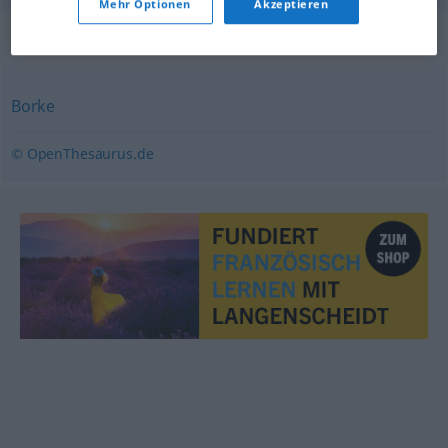
Mehr Optionen
Akzeptieren
Synonyme für "Rinde"
Borke
© OpenThesaurus.de