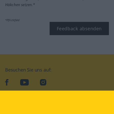
Häkchen setzen.*
*Pflichtfeld
Feedback absenden
Besuchen Sie uns auf:
facebook
YouTube
Instagram
Langenscheidt