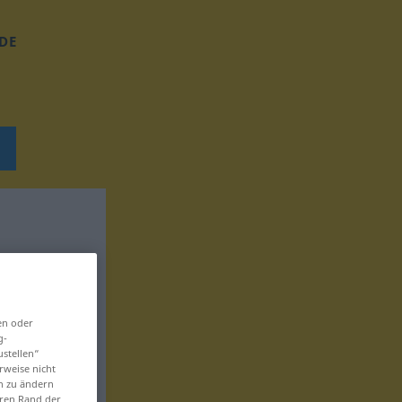
DE
en oder
g-
ustellen“
rweise nicht
en zu ändern
eren Rand der