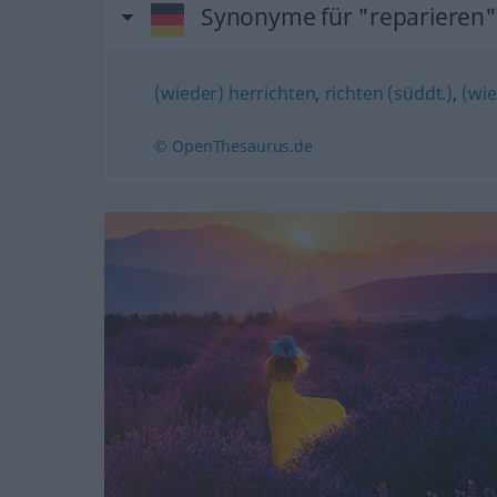
Synonyme für "reparieren"
(wieder) herrichten
,
richten (süddt.)
,
(wi
© OpenThesaurus.de