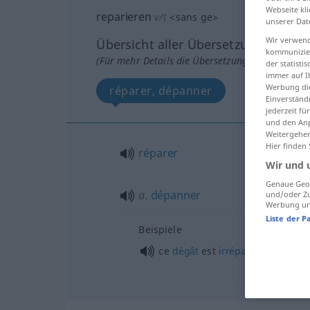
Webseite kli
reparieren
v/t
<
sans ge
>
unserer Dat
Wir verwend
Übersicht aller Übersetzungen
kommunizier
(Für mehr Details die Übersetzung anklicken/an
der statist
immer auf I
Werbung die
réparer, dépanner
Einverständ
jederzeit f
und den Anp
Weitergehen
Hier finden
réparer
Wir und 
Genaue Geol
a.
dépanner
und/oder Zu
Werbung und
Liste der P
Beispiele
ce
dégât
est
irréparable