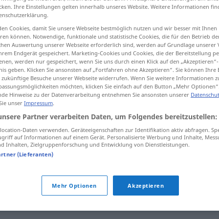
cken. Ihre Einstellungen gelten innerhalb unseres Website. Weitere Informationen fin
enschutzerklärung.
en Cookies, damit Sie unsere Webseite bestmöglich nutzen und wir besser mit Ihnen
en können. Notwendige, funktionale und statistische Cookies, die für den Betrieb d
tippen)
ischen Auswertung unserer Webseite erforderlich sind, werden auf Grundlage unserer
hrem Endgerät gespeichert. Marketing-Cookies und Cookies, die der Bereitstellung per
nen, werden nur gespeichert, wenn Sie uns durch einen Klick auf den „Akzeptieren“-
nis geben. Klicken Sie ansonsten auf „Fortfahren ohne Akzeptieren“. Sie können Ihre 
ür zukünftige Besuche unserer Webseite widerrufen. Wenn Sie weitere Informationen 
assungsmöglichkeiten möchten, klicken Sie einfach auf den Button „Mehr Optionen“
de Hinweise zu der Datenverarbeitung entnehmen Sie ansonsten unserer
Datenschut
 Sie unser
Impressum
.
reparieren
unsere Partner verarbeiten Daten, um Folgendes bereitzustellen:
ocation-Daten verwenden. Geräteeigenschaften zur Identifikation aktiv abfragen. Sp
reparieren
Auto
griff auf Informationen auf einem Gerät. Personalisierte Werbung und Inhalte, Mes
 Inhalten, Zielgruppenforschung und Entwicklung von Dienstleistungen.
artner (Lieferanten)
dieser
Schaden
lässt sich nicht
mehr
Mehr Optionen
Akzeptieren
reparieren