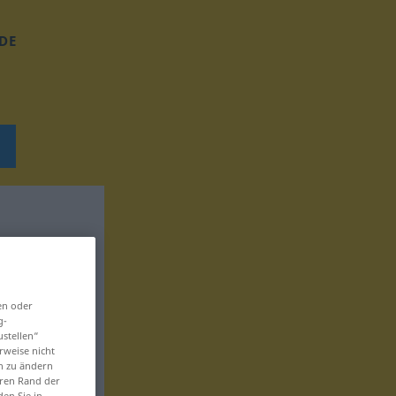
DE
en oder
g-
ustellen“
rweise nicht
en zu ändern
eren Rand der
den Sie in