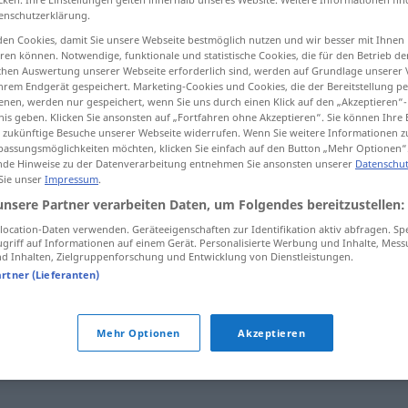
enschutzerklärung.
en Cookies, damit Sie unsere Webseite bestmöglich nutzen und wir besser mit Ihnen
en können. Notwendige, funktionale und statistische Cookies, die für den Betrieb d
ischen Auswertung unserer Webseite erforderlich sind, werden auf Grundlage unserer
tippen)
hrem Endgerät gespeichert. Marketing-Cookies und Cookies, die der Bereitstellung per
nen, werden nur gespeichert, wenn Sie uns durch einen Klick auf den „Akzeptieren“-
nis geben. Klicken Sie ansonsten auf „Fortfahren ohne Akzeptieren“. Sie können Ihre 
ür zukünftige Besuche unserer Webseite widerrufen. Wenn Sie weitere Informationen 
assungsmöglichkeiten möchten, klicken Sie einfach auf den Button „Mehr Optionen“
de Hinweise zu der Datenverarbeitung entnehmen Sie ansonsten unserer
Datenschut
 Sie unser
Impressum
.
Prozentrechnung
unsere Partner verarbeiten Daten, um Folgendes bereitzustellen:
ocation-Daten verwenden. Geräteeigenschaften zur Identifikation aktiv abfragen. Sp
griff auf Informationen auf einem Gerät. Personalisierte Werbung und Inhalte, Mes
 Inhalten, Zielgruppenforschung und Entwicklung von Dienstleistungen.
hnung"
artner (Lieferanten)
echnung
,
Rechnung
,
Faktur (veraltet)
,
Abrechnung
,
Mehr Optionen
Akzeptieren