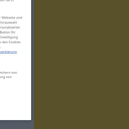
er Webseite und
 Vorauswahl
sonalisierter
Button Ihr
Einwilligung
zu den Cookies
.
zerklärung
.
eichern von
sung von