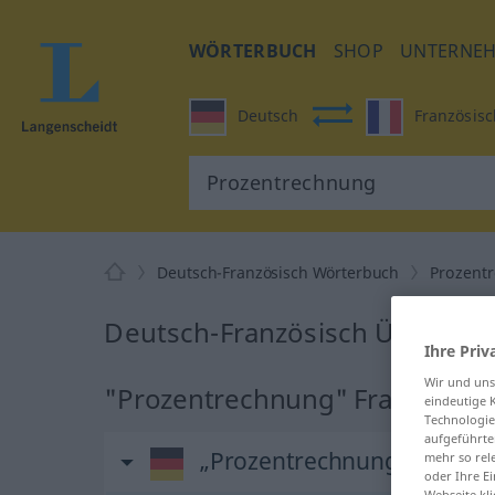
WÖRTERBUCH
SHOP
UNTERNE
Deutsch
Französisc
Deutsch-Französisch Wörterbuch
Prozent
Deutsch-Französisch Übersetz
Ihre Priv
Wir und un
"Prozentrechnung" Französisc
eindeutige 
Technologie
aufgeführte
„Prozentrechnung“
: Femin
mehr so rel
oder Ihre E
Webseite kli