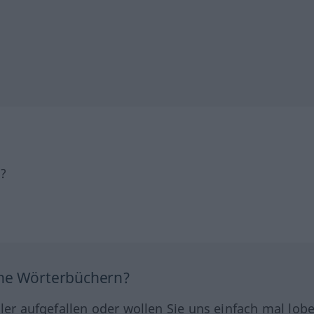
h?
ine Wörterbüchern?
hler aufgefallen oder wollen Sie uns einfach mal lob