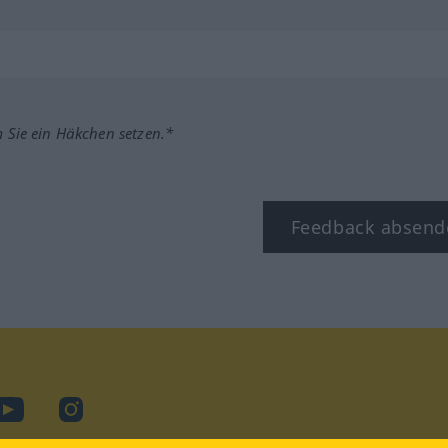
m Sie ein Häkchen setzen.*
Feedback absend
ook
YouTube
Instagram