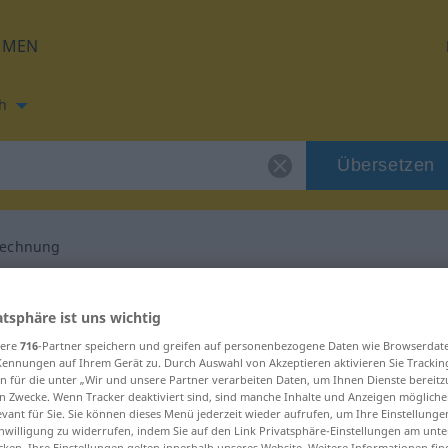
HMEN
h
Übersetzen
rechnung
ung für "Prozentrechnung"
atsphäre ist uns wichtig
sere
716
-Partner speichern und greifen auf personenbezogene Daten wie Browserdat
h Übersetzung
Kennungen auf Ihrem Gerät zu. Durch Auswahl von Akzeptieren aktivieren Sie Trackin
n für die unter „Wir und unsere Partner verarbeiten Daten, um Ihnen Dienste bereitz
n Zwecke. Wenn Tracker deaktiviert sind, sind manche Inhalte und Anzeigen mögliche
inum
evant für Sie. Sie können dieses Menü jederzeit wieder aufrufen, um Ihre Einstellung
inwilligung zu widerrufen, indem Sie auf den Link Privatsphäre-Einstellungen am unt
cken. Ihre Einstellungen gelten innerhalb unseres Website. Weitere Informationen fin