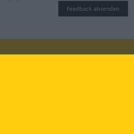
Feedback absenden
Besuchen Sie uns auf:
facebook
YouTube
Instagram
Langenscheidt
NUTZUNGSBEDINGUNGEN