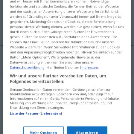
und wir besser mit Ihnen kommunizieren können. Notwendige,
funktionale und statistische Cookies, die für den Betrieb der Webseite
Übersicht aller Übersetzungen
und der statistischen Auswertung unserer Webseite erforderlich sind,
werden auf Grundlage unserer Vorauswahl immer auf Ihrem Endgerät
(Für mehr Details die Übersetzung anklicken/antippen)
gespeichert. Marketing-Cookies und Cookies, die der Bereitstellung
personalisierter Werbung dienen, werden nur gespeichert, wenn Sie uns
facture
durch einen Klick auf den „Akzeptieren“-Button Ihr Einverständnis
geben. Klicken Sie ansonsten auf „Fortfahren ohne Akzeptieren“. Sie
können Ihre Einwilligung jederzeit für zukünftige Besuche unserer
Webseite widerrufen. Wenn Sie weitere Informationen zu den Cookies
und den Anpassungsmöglichkeiten möchten, klicken Sie einfach auf den
Button „Mehr Optionen“. Weitergehende Hinweise zu der
facture
f
Faktura
Datenverarbeitung entnehmen Sie ansonsten unserer
HANDEL
Datenschutzerklärung
. Hier finden Sie unser
Impressum
.
Wir und unsere Partner verarbeiten Daten, um
Folgendes bereitzustellen:
Synonyme für "Faktura"
Genaue Geolocation-Daten verwenden. Geräteeigenschaften zur
Identifikation aktiv abfragen. Speichern von und/oder Zugriff auf
Informationen auf einem Gerät. Personalisierte Werbung und Inhalte,
Messung von Werbung und Inhalten, Zielgruppenforschung und
Zinsrechnung
,
Rechnung
,
Faktur (veraltet)
,
Abrechnung
,
Entwicklung von Dienstleistungen.
Berechnung
,
Prozentrechnung
,
Liquidation
Liste der Partner (Lieferanten)
© OpenThesaurus.de
Mehr Optionen
Akzeptieren