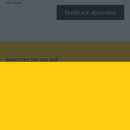
*Pflichtfeld
Feedback absenden
Besuchen Sie uns auf:
facebook
YouTube
Instagram
Langenscheidt
NUTZUNGSBEDINGUNGEN