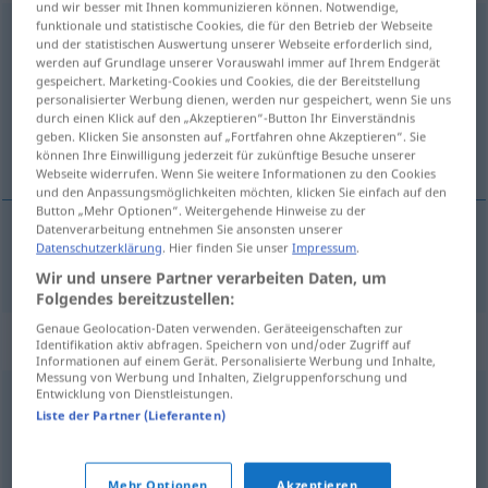
und wir besser mit Ihnen kommunizieren können. Notwendige,
funktionale und statistische Cookies, die für den Betrieb der Webseite
präsumtiv
[prɛzʊmˈtiːf]
adj
und der statistischen Auswertung unserer Webseite erforderlich sind,
werden auf Grundlage unserer Vorauswahl immer auf Ihrem Endgerät
Übersicht aller Übersetzungen
gespeichert. Marketing-Cookies und Cookies, die der Bereitstellung
personalisierter Werbung dienen, werden nur gespeichert, wenn Sie uns
(Für mehr Details die Übersetzung anklicken/antippen)
durch einen Klick auf den „Akzeptieren“-Button Ihr Einverständnis
geben. Klicken Sie ansonsten auf „Fortfahren ohne Akzeptieren“. Sie
présomptive
können Ihre Einwilligung jederzeit für zukünftige Besuche unserer
Webseite widerrufen. Wenn Sie weitere Informationen zu den Cookies
und den Anpassungsmöglichkeiten möchten, klicken Sie einfach auf den
Button „Mehr Optionen“. Weitergehende Hinweise zu der
Datenverarbeitung entnehmen Sie ansonsten unserer
Datenschutzerklärung
. Hier finden Sie unser
Impressum
.
présomptif
, -ive
präsumtiv
Wir und unsere Partner verarbeiten Daten, um
Folgendes bereitzustellen:
Genaue Geolocation-Daten verwenden. Geräteeigenschaften zur
Synonyme für "präsumtiv"
Identifikation aktiv abfragen. Speichern von und/oder Zugriff auf
Informationen auf einem Gerät. Personalisierte Werbung und Inhalte,
Messung von Werbung und Inhalten, Zielgruppenforschung und
Entwicklung von Dienstleistungen.
vielleicht
,
wahrscheinlich
,
mutmaßlich
,
vermutlich
Liste der Partner (Lieferanten)
(Hauptform)
,
wohl
Mehr Optionen
Akzeptieren