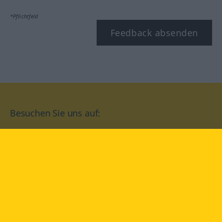
*Pflichtfeld
Feedback absenden
Besuchen Sie uns auf:
facebook
YouTube
Instagram
Langenscheidt