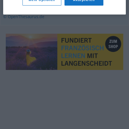
präsumtiv (geh., bildungssprachlich)
© OpenThesaurus.de