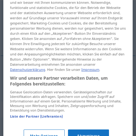
und wir besser mit Ihnen kommunizieren können. Notwendige,
funktionale und statistische Cookies, die für den Betrieb der Webseite
mutmaßlich
adj
und der statistischen Auswertung unserer Webseite erforderlich sind,
werden auf Grundlage unserer Vorauswahl immer auf Ihrem Endgerät
Übersicht aller Übersetzungen
gespeichert. Marketing-Cookies und Cookies, die der Bereitstellung
(Für mehr Details die Übersetzung anklicken/antippen)
personalisierter Werbung dienen, werden nur gespeichert, wenn Sie uns
durch einen Klick auf den „Akzeptieren“-Button Ihr Einverständnis
geben. Klicken Sie ansonsten auf „Fortfahren ohne Akzeptieren“. Sie
supposé, présumé
können Ihre Einwilligung jederzeit für zukünftige Besuche unserer
Webseite widerrufen. Wenn Sie weitere Informationen zu den Cookies
und den Anpassungsmöglichkeiten möchten, klicken Sie einfach auf den
Button „Mehr Optionen“. Weitergehende Hinweise zu der
Datenverarbeitung entnehmen Sie ansonsten unserer
Datenschutzerklärung
. Hier finden Sie unser
Impressum
.
supposé
mutmaßlich
Wir und unsere Partner verarbeiten Daten, um
Folgendes bereitzustellen:
présumé
mutmaßlich
a.
Täter
Genaue Geolocation-Daten verwenden. Geräteeigenschaften zur
Identifikation aktiv abfragen. Speichern von und/oder Zugriff auf
Informationen auf einem Gerät. Personalisierte Werbung und Inhalte,
Messung von Werbung und Inhalten, Zielgruppenforschung und
Synonyme für "mutmaßlich"
Entwicklung von Dienstleistungen.
Liste der Partner (Lieferanten)
vielleicht
,
wahrscheinlich
,
vermutlich (Hauptform)
,
wohl
,
Mehr Optionen
Akzeptieren