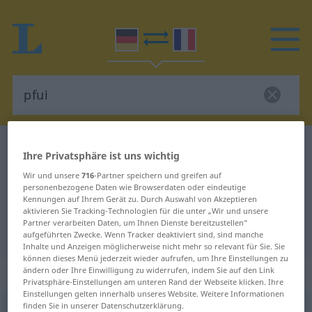
Deutsch-Französisch Wörterbuch
pfui
Ihre Privatsphäre ist uns wichtig
Deutsch-Französisch Übersetzung
Wir und unsere
716
-Partner speichern und greifen auf
personenbezogene Daten wie Browserdaten oder eindeutige
für "pfui"
Kennungen auf Ihrem Gerät zu. Durch Auswahl von Akzeptieren
aktivieren Sie Tracking-Technologien für die unter „Wir und unsere
Partner verarbeiten Daten, um Ihnen Dienste bereitzustellen“
"pfui" Französisch Übersetzung
aufgeführten Zwecke. Wenn Tracker deaktiviert sind, sind manche
Inhalte und Anzeigen möglicherweise nicht mehr so relevant für Sie. Sie
können dieses Menü jederzeit wieder aufrufen, um Ihre Einstellungen zu
„pfui“
: Interjektion, Ausruf
ändern oder Ihre Einwilligung zu widerrufen, indem Sie auf den Link
Privatsphäre-Einstellungen am unteren Rand der Webseite klicken. Ihre
Einstellungen gelten innerhalb unseres Website. Weitere Informationen
finden Sie in unserer Datenschutzerklärung.
pfui
[pfʊi]
int