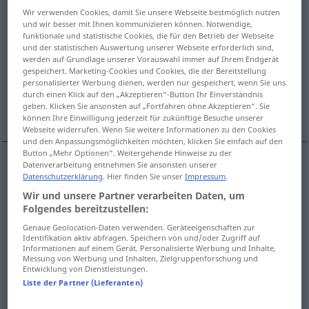
Wir verwenden Cookies, damit Sie unsere Webseite bestmöglich nutzen
Übersicht aller Übersetzungen
und wir besser mit Ihnen kommunizieren können. Notwendige,
funktionale und statistische Cookies, die für den Betrieb der Webseite
(Für mehr Details die Übersetzung anklicken/antippen)
und der statistischen Auswertung unserer Webseite erforderlich sind,
werden auf Grundlage unserer Vorauswahl immer auf Ihrem Endgerät
pouah!...
tu devrais avoir honte!...
gespeichert. Marketing-Cookies und Cookies, die der Bereitstellung
personalisierter Werbung dienen, werden nur gespeichert, wenn Sie uns
durch einen Klick auf den „Akzeptieren“-Button Ihr Einverständnis
geben. Klicken Sie ansonsten auf „Fortfahren ohne Akzeptieren“. Sie
huer...
können Ihre Einwilligung jederzeit für zukünftige Besuche unserer
Webseite widerrufen. Wenn Sie weitere Informationen zu den Cookies
und den Anpassungsmöglichkeiten möchten, klicken Sie einfach auf den
Button „Mehr Optionen“. Weitergehende Hinweise zu der
Datenverarbeitung entnehmen Sie ansonsten unserer
Beispiele
Datenschutzerklärung
. Hier finden Sie unser
Impressum
.
pfui!
, pfui Teufel
Wir und unsere Partner verarbeiten Daten, um
Folgendes bereitzustellen:
pouah!
Genaue Geolocation-Daten verwenden. Geräteeigenschaften zur
Identifikation aktiv abfragen. Speichern von und/oder Zugriff auf
be(u)rk!
Informationen auf einem Gerät. Personalisierte Werbung und Inhalte,
Messung von Werbung und Inhalten, Zielgruppenforschung und
Entwicklung von Dienstleistungen.
Liste der Partner (Lieferanten)
pfui, schäm
dich!