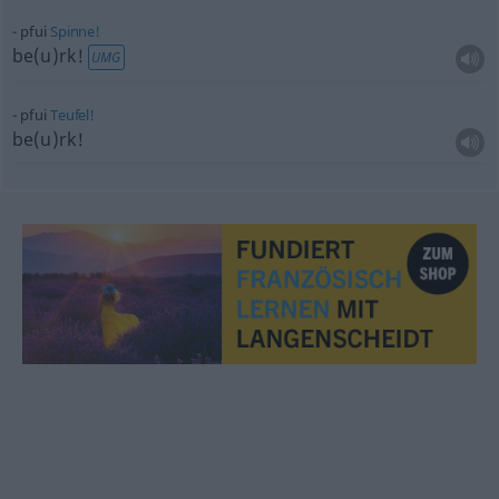
pfui
Spinne!
be(u)rk!
UMG
pfui
Teufel!
be(u)rk!