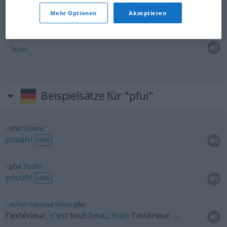
tu devrais avoir
honte!
Mehr Optionen
Akzeptieren
pfui
rufen
huer
Beispielsätze für "pfui"
pfui
Spinne!
pouah!
UMG
pfui
Teufel!
pouah!
UMG
außen
hui
und
innen
pfui
l’extérieur,
c’est
tout
beau
,
mais
l’intérieur …