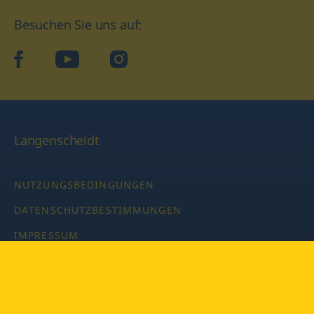
Besuchen Sie uns auf:
facebook
YouTube
Instagram
Langenscheidt
NUTZUNGSBEDINGUNGEN
DATENSCHUTZBESTIMMUNGEN
IMPRESSUM
PRIVATSPHÄRE-EINSTELLUNGEN
LATEINWÖRTERBUCH MIT CODE