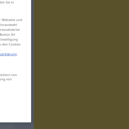
den Sie in
er Webseite und
 Vorauswahl
sonalisierter
Button Ihr
Einwilligung
zu den Cookies
.
zerklärung
.
eichern von
sung von