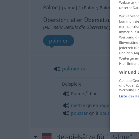
Webseite kli
Palme
[ˈpalmə]
f
<
Palme
;
Palmen
>
unserer Dat
Wir verwend
Übersicht aller Übersetzungen
kommunizier
(Für mehr Details die Übersetzung anklicken/an
der statist
immer auf I
Werbung die
palmier
Einverständ
jederzeit f
und den Anp
Weitergehen
Hier finden
palmier
m
Wir und 
Genaue Geol
Beispiele
und/oder Zu
Werbung und
f
Palme
d’or
Liste der P
mettre
qn
en
rage
pousser
qn
à
bout
Beispielsätze für "Palme"