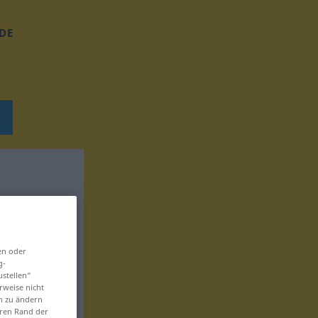
DE
en oder
g-
ustellen“
rweise nicht
en zu ändern
eren Rand der