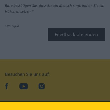
Bitte bestätigen Sie, dass Sie ein Mensch sind, indem Sie ein
Häkchen setzen.*
*Pflichtfeld
Feedback absenden
Besuchen Sie uns auf:
facebook
YouTube
Instagram