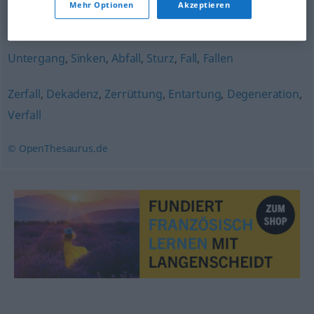
Mehr Optionen
Akzeptieren
Zusammenbruch
,
Absturz
,
Kollaps
Untergang
,
Sinken
,
Abfall
,
Sturz
,
Fall
,
Fallen
Zerfall
,
Dekadenz
,
Zerrüttung
,
Entartung
,
Degeneration
,
Verfall
© OpenThesaurus.de