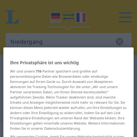
Ihre Privatsphäre ist uns wichtig
Deutsch-Französisch Wörterbuch
Niedergang
Wir und unsere
716
-Partner speichern und greifen auf
Deutsch-Französisch Übersetzung
personenbezogene Daten wie Browserdaten oder eindeutige
Kennungen auf Ihrem Gerät zu. Durch Auswahl von Akzeptieren
für "Niedergang"
aktivieren Sie Tracking-Technologien für die unter „Wir und unsere
Partner verarbeiten Daten, um Ihnen Dienste bereitzustellen“
aufgeführten Zwecke. Wenn Tracker deaktiviert sind, sind manche
"Niedergang" Französisch
Inhalte und Anzeigen möglicherweise nicht mehr so relevant für Sie. Sie
können dieses Menü jederzeit wieder aufrufen, um Ihre Einstellungen zu
Übersetzung
ändern oder Ihre Einwilligung zu widerrufen, indem Sie auf den Link
Privatsphäre-Einstellungen am unteren Rand der Webseite klicken. Ihre
Einstellungen gelten innerhalb unseres Website. Weitere Informationen
„Niedergang“
: Maskulinum
finden Sie in unserer Datenschutzerklärung.
Wir verwenden Cookies, damit Sie unsere Webseite bestmöglich nutzen