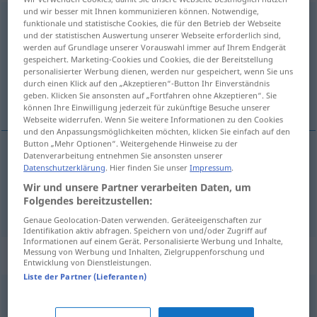
und wir besser mit Ihnen kommunizieren können. Notwendige,
Niedergang
m
GEH
funktionale und statistische Cookies, die für den Betrieb der Webseite
und der statistischen Auswertung unserer Webseite erforderlich sind,
Übersicht aller Übersetzungen
werden auf Grundlage unserer Vorauswahl immer auf Ihrem Endgerät
gespeichert. Marketing-Cookies und Cookies, die der Bereitstellung
(Für mehr Details die Übersetzung anklicken/antippen)
personalisierter Werbung dienen, werden nur gespeichert, wenn Sie uns
durch einen Klick auf den „Akzeptieren“-Button Ihr Einverständnis
déclin, décadence
geben. Klicken Sie ansonsten auf „Fortfahren ohne Akzeptieren“. Sie
können Ihre Einwilligung jederzeit für zukünftige Besuche unserer
Webseite widerrufen. Wenn Sie weitere Informationen zu den Cookies
und den Anpassungsmöglichkeiten möchten, klicken Sie einfach auf den
Button „Mehr Optionen“. Weitergehende Hinweise zu der
Datenverarbeitung entnehmen Sie ansonsten unserer
Datenschutzerklärung
. Hier finden Sie unser
Impressum
.
déclin
m
Niedergang
Wir und unsere Partner verarbeiten Daten, um
Folgendes bereitzustellen:
décadence
f
Niedergang
Genaue Geolocation-Daten verwenden. Geräteeigenschaften zur
Identifikation aktiv abfragen. Speichern von und/oder Zugriff auf
Informationen auf einem Gerät. Personalisierte Werbung und Inhalte,
Synonyme für "Niedergang"
Messung von Werbung und Inhalten, Zielgruppenforschung und
Entwicklung von Dienstleistungen.
Liste der Partner (Lieferanten)
Verwahrlosung