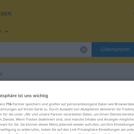
HMEN
h
Übersetzen
z
ung für "Dekadenz"
atsphäre ist uns wichtig
sere
716
-Partner speichern und greifen auf personenbezogene Daten wie Browserdat
etzung
Kennungen auf Ihrem Gerät zu. Durch Auswahl von Akzeptieren aktivieren Sie Trackin
n für die unter „Wir und unsere Partner verarbeiten Daten, um Ihnen Dienste bereitz
n Zwecke. Wenn Tracker deaktiviert sind, sind manche Inhalte und Anzeigen mögliche
evant für Sie. Sie können dieses Menü jederzeit wieder aufrufen, um Ihre Einstellung
inwilligung zu widerrufen, indem Sie auf den Link Privatsphäre-Einstellungen am unt