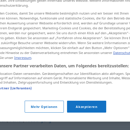
cken. Ihre Einstellungen gelten innerhalb unseres Website. Weitere Informationen fin
enschutzerklärung.
en Cookies, damit Sie unsere Webseite bestmöglich nutzen und wir besser mit Ihnen
en können. Notwendige, funktionale und statistische Cookies, die für den Betrieb d
ischen Auswertung unserer Webseite erforderlich sind, werden auf Grundlage unserer
tippen)
hrem Endgerät gespeichert. Marketing-Cookies und Cookies, die der Bereitstellung per
nen, werden nur gespeichert, wenn Sie uns durch einen Klick auf den „Akzeptieren“-
nis geben. Klicken Sie ansonsten auf „Fortfahren ohne Akzeptieren“. Sie können Ihre 
ür zukünftige Besuche unserer Webseite widerrufen. Wenn Sie weitere Informationen 
assungsmöglichkeiten möchten, klicken Sie einfach auf den Button „Mehr Optionen“
de Hinweise zu der Datenverarbeitung entnehmen Sie ansonsten unserer
Datenschut
 Sie unser
Impressum
.
Dekadenz
unsere Partner verarbeiten Daten, um Folgendes bereitzustellen:
ocation-Daten verwenden. Geräteeigenschaften zur Identifikation aktiv abfragen. Sp
griff auf Informationen auf einem Gerät. Personalisierte Werbung und Inhalte, Mes
 Inhalten, Zielgruppenforschung und Entwicklung von Dienstleistungen.
artner (Lieferanten)
mmung
,
Weltuntergangsstimmung
,
Pessimismus
Mehr Optionen
Akzeptieren
ion
,
Verfall
,
Niedergang