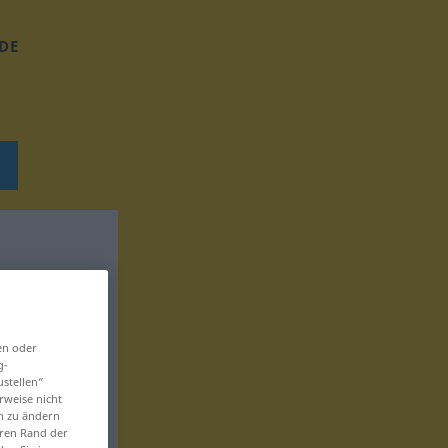
DE
en oder
g-
ustellen“
rweise nicht
en zu ändern
eren Rand der