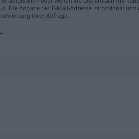
hler aufgefallen oder wollen Sie uns einfach mal lob
us. Die Angabe der E-Mail-Adresse ist optional und 
ntwortung Ihrer Anfrage.
?*