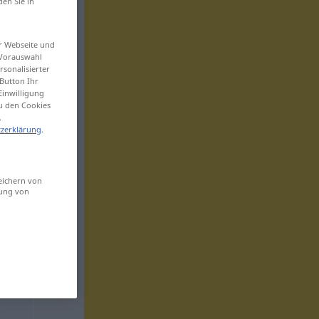
den Sie in
er Webseite und
 Vorauswahl
sonalisierter
Button Ihr
Einwilligung
zu den Cookies
.
zerklärung
.
eichern von
sung von