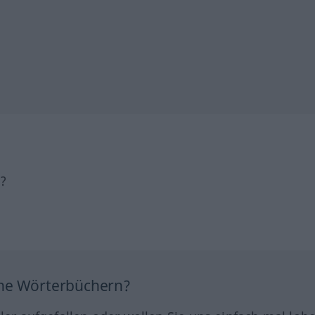
h?
ine Wörterbüchern?