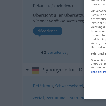
Webseite kli
unserer Dat
Dekadenz
f
<
Dekadenz
>
Wir verwend
Übersicht aller Übersetzungen
kommunizier
der statist
(Für mehr Details die Übersetzung anklicken/an
immer auf I
Werbung die
décadence
Einverständ
jederzeit f
und den Anp
Weitergehen
Hier finden
décadence
f
Wir und 
Genaue Geol
und/oder Zu
Werbung und
Synonyme für "Dekadenz"
Liste der P
Defätismus
,
Schwarzseherei
,
Endzeitsti
Zerfall
,
Zerrüttung
,
Entartung
,
Degenerat