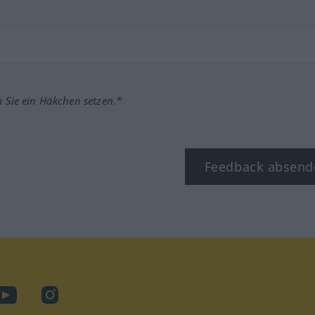
m Sie ein Häkchen setzen.*
Feedback absend
ook
YouTube
Instagram