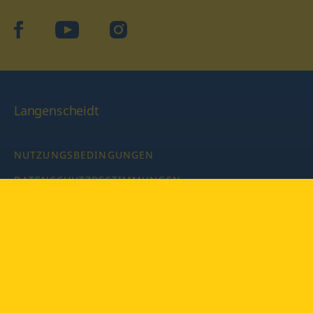
facebook
YouTube
Instagram
Langenscheidt
NUTZUNGSBEDINGUNGEN
DATENSCHUTZBESTIMMUNGEN
IMPRESSUM
PRIVATSPHÄRE-EINSTELLUNGEN
LATEINWÖRTERBUCH MIT CODE
Copyright © 2026 PONS Langenscheidt GmbH, Alle Rechte
vorbehalten.