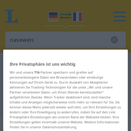
Deutsch-Französisch Wörterbuch
naseweis
Ihre Privatsphäre ist uns wichtig
Deutsch-Französisch Übersetzung
Wir und unsere
716
-Partner speichern und greifen auf
personenbezogene Daten wie Browserdaten oder eindeutige
für "naseweis"
Kennungen auf Ihrem Gerät zu. Durch Auswahl von Akzeptieren
aktivieren Sie Tracking-Technologien für die unter „Wir und unsere
Partner verarbeiten Daten, um Ihnen Dienste bereitzustellen“
"naseweis" Französisch
aufgeführten Zwecke. Wenn Tracker deaktiviert sind, sind manche
Inhalte und Anzeigen möglicherweise nicht mehr so relevant für Sie. Sie
Übersetzung
können dieses Menü jederzeit wieder aufrufen, um Ihre Einstellungen zu
ändern oder Ihre Einwilligung zu widerrufen, indem Sie auf den Link
Privatsphäre-Einstellungen am unteren Rand der Webseite klicken. Ihre
Einstellungen gelten innerhalb unseres Website. Weitere Informationen
„naseweis“
: Adjektiv
finden Sie in unserer Datenschutzerklärung.