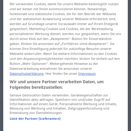
Wir verwenden Cookies, damit Sie unsere Webseite bestmöglich nutzen
naseweis
adj
und wir besser mit Ihnen kommunizieren können. Notwendige,
funktionale und statistische Cookies, die für den Betrieb der Webseite
und der statistischen Auswertung unserer Webseite erforderlich sind,
Übersicht aller Übersetzungen
werden auf Grundlage unserer Vorauswahl immer auf Ihrem Endgerät
(Für mehr Details die Übersetzung anklicken/antippen)
gespeichert. Marketing-Cookies und Cookies, die der Bereitstellung
personalisierter Werbung dienen, werden nur gespeichert, wenn Sie uns
durch einen Klick auf den „Akzeptieren“-Button Ihr Einverständnis
trop curieux
geben. Klicken Sie ansonsten auf „Fortfahren ohne Akzeptieren“. Sie
können Ihre Einwilligung jederzeit für zukünftige Besuche unserer
Webseite widerrufen. Wenn Sie weitere Informationen zu den Cookies
und den Anpassungsmöglichkeiten möchten, klicken Sie einfach auf den
Button „Mehr Optionen“. Weitergehende Hinweise zu der
Datenverarbeitung entnehmen Sie ansonsten unserer
(trop)
curieux
naseweis
Datenschutzerklärung
. Hier finden Sie unser
Impressum
.
Wir und unsere Partner verarbeiten Daten, um
Folgendes bereitzustellen:
Synonyme für "naseweis"
Genaue Geolocation-Daten verwenden. Geräteeigenschaften zur
Identifikation aktiv abfragen. Speichern von und/oder Zugriff auf
Informationen auf einem Gerät. Personalisierte Werbung und Inhalte,
Messung von Werbung und Inhalten, Zielgruppenforschung und
frühreif
,
neunmalklug (veraltend)
,
keck
,
vorwitzig (geh.)
,
Entwicklung von Dienstleistungen.
Liste der Partner (Lieferanten)
altklug
,
vorlaut