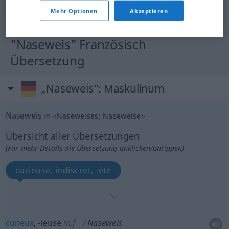
© OpenThesaurus.de
Mehr Optionen
Akzeptieren
"Naseweis" Französisch
Übersetzung
„Naseweis“
: Maskulinum
Naseweis
m
<
Naseweises
;
Naseweise
>
Übersicht aller Übersetzungen
(Für mehr Details die Übersetzung anklicken/antippen)
curieuse, indiscret, -ète
curieux
, -ieuse
m,f
Naseweis