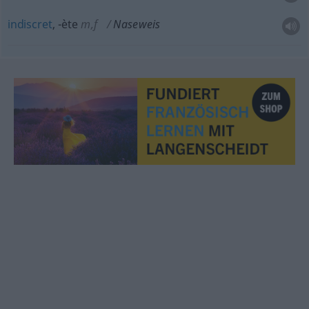
indiscret
, -ète
m,f
Naseweis