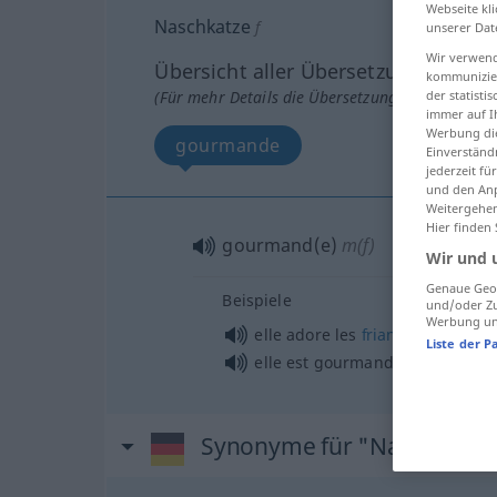
Webseite kli
Naschkatze
f
unserer Dat
Wir verwend
Übersicht aller Übersetzungen
kommunizier
der statist
(Für mehr Details die Übersetzung anklicken/an
immer auf I
Werbung die
gourmande
Einverständ
jederzeit f
und den Anp
Weitergehen
Hier finden
gourmand(e)
m(f)
Wir und 
Genaue Geol
Beispiele
und/oder Zu
Werbung und
elle adore les
friandises
Liste der P
elle est gourmande comme
un
Synonyme für "Naschkatze