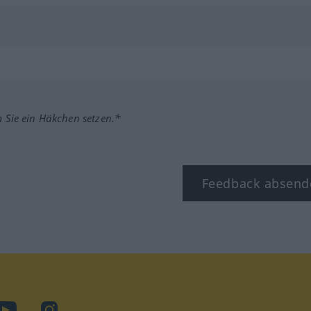
m Sie ein Häkchen setzen.*
Feedback absend
ook
YouTube
Instagram