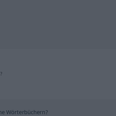
h?
ine Wörterbüchern?