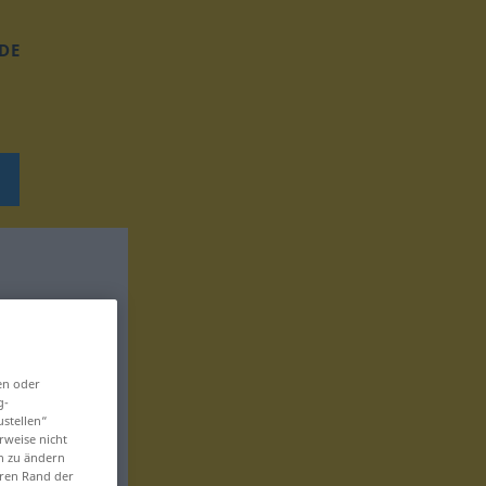
DE
en oder
g-
ustellen“
rweise nicht
en zu ändern
eren Rand der