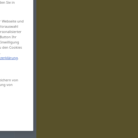
den Sie in
er Webseite und
 Vorauswahl
sonalisierter
Button Ihr
Einwilligung
zu den Cookies
.
zerklärung
.
eichern von
sung von