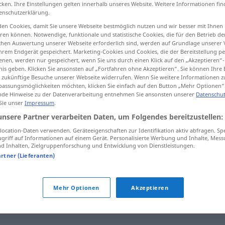
cken. Ihre Einstellungen gelten innerhalb unseres Website. Weitere Informationen fin
enschutzerklärung.
en Cookies, damit Sie unsere Webseite bestmöglich nutzen und wir besser mit Ihnen
en können. Notwendige, funktionale und statistische Cookies, die für den Betrieb d
ischen Auswertung unserer Webseite erforderlich sind, werden auf Grundlage unserer
tippen)
hrem Endgerät gespeichert. Marketing-Cookies und Cookies, die der Bereitstellung per
nen, werden nur gespeichert, wenn Sie uns durch einen Klick auf den „Akzeptieren“-
nis geben. Klicken Sie ansonsten auf „Fortfahren ohne Akzeptieren“. Sie können Ihre 
ür zukünftige Besuche unserer Webseite widerrufen. Wenn Sie weitere Informationen 
assungsmöglichkeiten möchten, klicken Sie einfach auf den Button „Mehr Optionen“
de Hinweise zu der Datenverarbeitung entnehmen Sie ansonsten unserer
Datenschut
 Sie unser
Impressum
.
Naschkatze
unsere Partner verarbeiten Daten, um Folgendes bereitzustellen:
ocation-Daten verwenden. Geräteeigenschaften zur Identifikation aktiv abfragen. Sp
griff auf Informationen auf einem Gerät. Personalisierte Werbung und Inhalte, Mes
 Inhalten, Zielgruppenforschung und Entwicklung von Dienstleistungen.
sie ist eine Naschkatze
artner (Lieferanten)
chat
Mehr Optionen
Akzeptieren
"