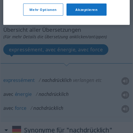
„nachdrücklich“
: Adverb
Mehr Optionen
Akzeptieren
nachdrücklich
adv
Übersicht aller Übersetzungen
(Für mehr Details die Übersetzung anklicken/antippen)
expressément, avec énergie, avec force
expressément
nachdrücklich
verlangen etc
avec
énergie
nachdrücklich
avec
force
nachdrücklich
Synonyme für "nachdrücklich"