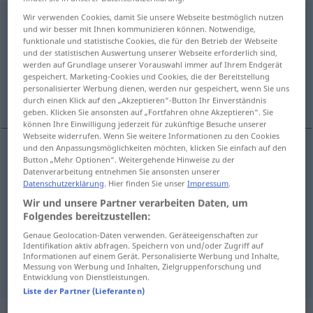
Wir verwenden Cookies, damit Sie unsere Webseite bestmöglich nutzen
nachdrücklich
adj
und wir besser mit Ihnen kommunizieren können. Notwendige,
funktionale und statistische Cookies, die für den Betrieb der Webseite
Übersicht aller Übersetzungen
und der statistischen Auswertung unserer Webseite erforderlich sind,
(Für mehr Details die Übersetzung anklicken/antippen)
werden auf Grundlage unserer Vorauswahl immer auf Ihrem Endgerät
gespeichert. Marketing-Cookies und Cookies, die der Bereitstellung
personalisierter Werbung dienen, werden nur gespeichert, wenn Sie uns
énergique, insistant, ferme, emphatique
durch einen Klick auf den „Akzeptieren“-Button Ihr Einverständnis
geben. Klicken Sie ansonsten auf „Fortfahren ohne Akzeptieren“. Sie
können Ihre Einwilligung jederzeit für zukünftige Besuche unserer
Webseite widerrufen. Wenn Sie weitere Informationen zu den Cookies
und den Anpassungsmöglichkeiten möchten, klicken Sie einfach auf den
Button „Mehr Optionen“. Weitergehende Hinweise zu der
énergique
nachdrücklich
Datenverarbeitung entnehmen Sie ansonsten unserer
Datenschutzerklärung
. Hier finden Sie unser
Impressum
.
insistant
nachdrücklich
Wir und unsere Partner verarbeiten Daten, um
Folgendes bereitzustellen:
ferme
nachdrücklich
Genaue Geolocation-Daten verwenden. Geräteeigenschaften zur
Identifikation aktiv abfragen. Speichern von und/oder Zugriff auf
Informationen auf einem Gerät. Personalisierte Werbung und Inhalte,
emphatique
nachdrücklich
Messung von Werbung und Inhalten, Zielgruppenforschung und
RHET
Entwicklung von Dienstleistungen.
Liste der Partner (Lieferanten)