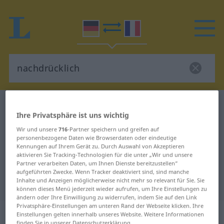
Deutsch-Französisch Wörterbuch
nachdrücklich
Ihre Privatsphäre ist uns wichtig
Deutsch-Französisch Übersetzung
Wir und unsere
716
-Partner speichern und greifen auf
für "nachdrücklich"
personenbezogene Daten wie Browserdaten oder eindeutige
Kennungen auf Ihrem Gerät zu. Durch Auswahl von Akzeptieren
aktivieren Sie Tracking-Technologien für die unter „Wir und unsere
Partner verarbeiten Daten, um Ihnen Dienste bereitzustellen“
"nachdrücklich" Französisch
aufgeführten Zwecke. Wenn Tracker deaktiviert sind, sind manche
Inhalte und Anzeigen möglicherweise nicht mehr so relevant für Sie. Sie
Übersetzung
können dieses Menü jederzeit wieder aufrufen, um Ihre Einstellungen zu
ändern oder Ihre Einwilligung zu widerrufen, indem Sie auf den Link
Privatsphäre-Einstellungen am unteren Rand der Webseite klicken. Ihre
„nachdrücklich“
: Adjektiv
Einstellungen gelten innerhalb unseres Website. Weitere Informationen
finden Sie in unserer Datenschutzerklärung.