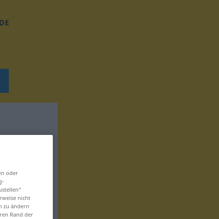
DE
en oder
g-
ustellen“
rweise nicht
en zu ändern
eren Rand der