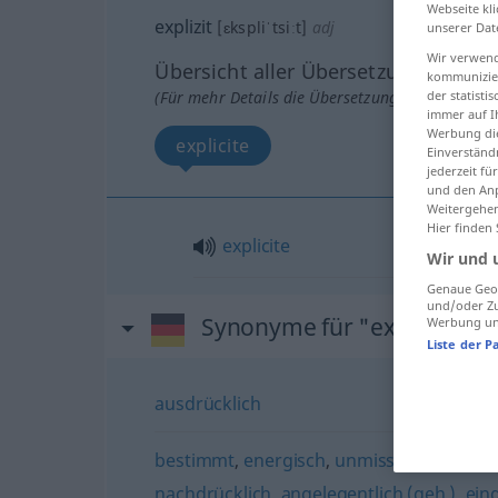
Webseite kli
explizit
[ɛkspliˈtsiːt]
adj
unserer Dat
Wir verwend
Übersicht aller Übersetzungen
kommunizier
(Für mehr Details die Übersetzung anklicken/an
der statist
immer auf I
Werbung die
explicite
Einverständ
jederzeit f
und den Anp
Weitergehen
Hier finden
explicite
Wir und 
Genaue Geol
und/oder Zu
Synonyme für "explizit"
Werbung und
Liste der P
ausdrücklich
bestimmt
,
energisch
,
unmissverständlich
nachdrücklich
,
angelegentlich (geh.)
,
eind