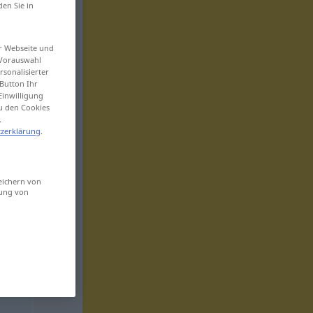
den Sie in
er Webseite und
 Vorauswahl
sonalisierter
Button Ihr
Einwilligung
zu den Cookies
.
zerklärung
.
eichern von
sung von