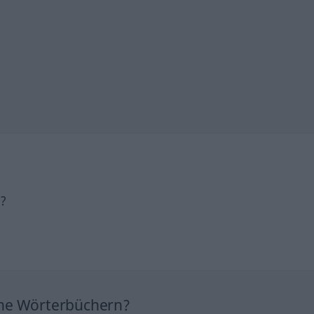
h?
ine Wörterbüchern?