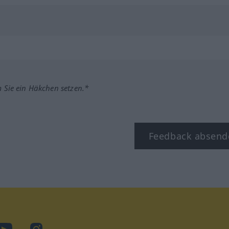
m Sie ein Häkchen setzen.*
Feedback absend
ook
YouTube
Instagram