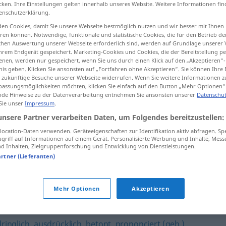
cken. Ihre Einstellungen gelten innerhalb unseres Website. Weitere Informationen fin
enschutzerklärung.
en Cookies, damit Sie unsere Webseite bestmöglich nutzen und wir besser mit Ihnen
en können. Notwendige, funktionale und statistische Cookies, die für den Betrieb d
tippen)
ischen Auswertung unserer Webseite erforderlich sind, werden auf Grundlage unserer
hrem Endgerät gespeichert. Marketing-Cookies und Cookies, die der Bereitstellung per
nen, werden nur gespeichert, wenn Sie uns durch einen Klick auf den „Akzeptieren“-
nis geben. Klicken Sie ansonsten auf „Fortfahren ohne Akzeptieren“. Sie können Ihre 
ür zukünftige Besuche unserer Webseite widerrufen. Wenn Sie weitere Informationen 
assungsmöglichkeiten möchten, klicken Sie einfach auf den Button „Mehr Optionen“
de Hinweise zu der Datenverarbeitung entnehmen Sie ansonsten unserer
Datenschut
 Sie unser
Impressum
.
explizit
unsere Partner verarbeiten Daten, um Folgendes bereitzustellen:
ocation-Daten verwenden. Geräteeigenschaften zur Identifikation aktiv abfragen. Sp
griff auf Informationen auf einem Gerät. Personalisierte Werbung und Inhalte, Mes
 Inhalten, Zielgruppenforschung und Entwicklung von Dienstleistungen.
artner (Lieferanten)
Mehr Optionen
Akzeptieren
,
eindeutig
,
emphatisch
,
dringlich
,
kategorisch
,
ringlich
,
ausdrücklich
,
betont
,
prononciert (geh.)
,