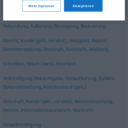
Info
,
Stellungnahme
,
Notiz
,
Nachricht
,
Benachrichtigung
,
Mehr Optionen
Akzeptieren
Meldung
Bekundung
,
Äußerung
,
Bezeugung
,
Beteuerung
Bericht
,
Kunde (geh., veraltet)
,
Neuigkeit
,
Report
,
Berichterstattung
,
Botschaft
,
Nachricht
,
Meldung
Schreiben
,
Wisch (derb)
,
Bescheid
Ankündigung
,
Bekanntgabe
,
Verlautbarung
,
Bulletin
,
Bekanntmachung
,
Kommuniqué (geh.)
Botschaft
,
Kunde (geh., veraltet)
,
Bekanntmachung
,
Bericht
,
Informationsaustausch
,
Nachricht
Benachrichtigung