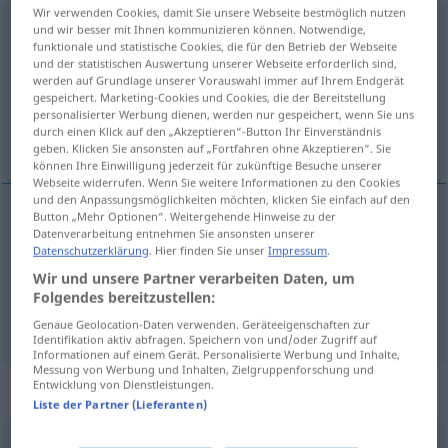
Wir verwenden Cookies, damit Sie unsere Webseite bestmöglich nutzen
Mitteilung
f
und wir besser mit Ihnen kommunizieren können. Notwendige,
funktionale und statistische Cookies, die für den Betrieb der Webseite
und der statistischen Auswertung unserer Webseite erforderlich sind,
Übersicht aller Übersetzungen
werden auf Grundlage unserer Vorauswahl immer auf Ihrem Endgerät
(Für mehr Details die Übersetzung anklicken/antippen)
gespeichert. Marketing-Cookies und Cookies, die der Bereitstellung
personalisierter Werbung dienen, werden nur gespeichert, wenn Sie uns
durch einen Klick auf den „Akzeptieren“-Button Ihr Einverständnis
communication, avis
geben. Klicken Sie ansonsten auf „Fortfahren ohne Akzeptieren“. Sie
können Ihre Einwilligung jederzeit für zukünftige Besuche unserer
Webseite widerrufen. Wenn Sie weitere Informationen zu den Cookies
und den Anpassungsmöglichkeiten möchten, klicken Sie einfach auf den
Button „Mehr Optionen“. Weitergehende Hinweise zu der
Datenverarbeitung entnehmen Sie ansonsten unserer
communication
f
Mitteilung
Datenschutzerklärung
. Hier finden Sie unser
Impressum
.
Wir und unsere Partner verarbeiten Daten, um
avis
m
Mitteilung
amtliche
Folgendes bereitzustellen:
Genaue Geolocation-Daten verwenden. Geräteeigenschaften zur
Identifikation aktiv abfragen. Speichern von und/oder Zugriff auf
Informationen auf einem Gerät. Personalisierte Werbung und Inhalte,
Messung von Werbung und Inhalten, Zielgruppenforschung und
Entwicklung von Dienstleistungen.
Synonyme für "Mitteilung"
Liste der Partner (Lieferanten)