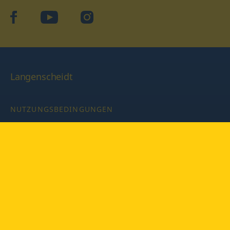
facebook
YouTube
Instagram
Langenscheidt
NUTZUNGSBEDINGUNGEN
DATENSCHUTZBESTIMMUNGEN
IMPRESSUM
PRIVATSPHÄRE-EINSTELLUNGEN
LATEINWÖRTERBUCH MIT CODE
Copyright © 2026 PONS Langenscheidt GmbH, Alle Rechte
vorbehalten.