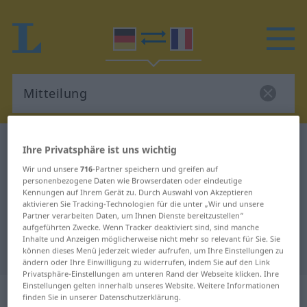
Deutsch-Französisch Wörterbuch
Mitteilung
Ihre Privatsphäre ist uns wichtig
Deutsch-Französisch Übersetzung
Wir und unsere
716
-Partner speichern und greifen auf
personenbezogene Daten wie Browserdaten oder eindeutige
für "Mitteilung"
Kennungen auf Ihrem Gerät zu. Durch Auswahl von Akzeptieren
aktivieren Sie Tracking-Technologien für die unter „Wir und unsere
Partner verarbeiten Daten, um Ihnen Dienste bereitzustellen“
"Mitteilung" Französisch
aufgeführten Zwecke. Wenn Tracker deaktiviert sind, sind manche
Inhalte und Anzeigen möglicherweise nicht mehr so relevant für Sie. Sie
Übersetzung
können dieses Menü jederzeit wieder aufrufen, um Ihre Einstellungen zu
ändern oder Ihre Einwilligung zu widerrufen, indem Sie auf den Link
Privatsphäre-Einstellungen am unteren Rand der Webseite klicken. Ihre
Einstellungen gelten innerhalb unseres Website. Weitere Informationen
„Mitteilung“
: Femininum
finden Sie in unserer Datenschutzerklärung.