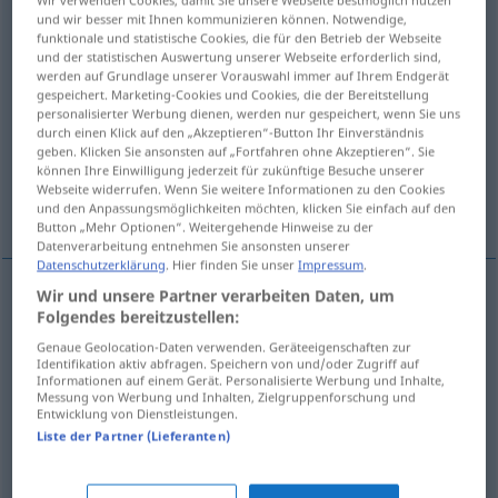
Wir verwenden Cookies, damit Sie unsere Webseite bestmöglich nutzen
und wir besser mit Ihnen kommunizieren können. Notwendige,
mehren
v/t
(&
v/r
)
GEH
funktionale und statistische Cookies, die für den Betrieb der Webseite
und der statistischen Auswertung unserer Webseite erforderlich sind,
Übersicht aller Übersetzungen
werden auf Grundlage unserer Vorauswahl immer auf Ihrem Endgerät
gespeichert. Marketing-Cookies und Cookies, die der Bereitstellung
(Für mehr Details die Übersetzung anklicken/antippen)
personalisierter Werbung dienen, werden nur gespeichert, wenn Sie uns
durch einen Klick auf den „Akzeptieren“-Button Ihr Einverständnis
se multiplier...
geben. Klicken Sie ansonsten auf „Fortfahren ohne Akzeptieren“. Sie
können Ihre Einwilligung jederzeit für zukünftige Besuche unserer
Webseite widerrufen. Wenn Sie weitere Informationen zu den Cookies
croissez et multipliez-vous...
und den Anpassungsmöglichkeiten möchten, klicken Sie einfach auf den
Button „Mehr Optionen“. Weitergehende Hinweise zu der
Datenverarbeitung entnehmen Sie ansonsten unserer
Datenschutzerklärung
. Hier finden Sie unser
Impressum
.
Wir und unsere Partner verarbeiten Daten, um
Beispiele
Folgendes bereitzustellen:
(sich) mehren
Genaue Geolocation-Daten verwenden. Geräteeigenschaften zur
Identifikation aktiv abfragen. Speichern von und/oder Zugriff auf
(se)
multiplier
Informationen auf einem Gerät. Personalisierte Werbung und Inhalte,
Messung von Werbung und Inhalten, Zielgruppenforschung und
Entwicklung von Dienstleistungen.
augmenter
Liste der Partner (Lieferanten)
seid
fruchtbar
und mehret
euch
BIBEL