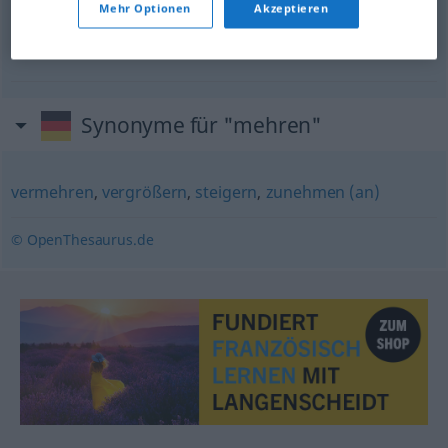
Mehr Optionen
Akzeptieren
croissez et multipliez-vous
Synonyme für "mehren"
vermehren
,
vergrößern
,
steigern
,
zunehmen (an)
© OpenThesaurus.de