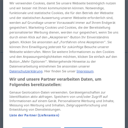
Wir verwenden Cookies, damit Sie unsere Webseite bestmöglich nutzen
Märchen
und wir besser mit Ihnen kommunizieren können. Notwendige,
[ˈmɛːrçən]
n
<
Märchens
;
Märchen
>
funktionale und statistische Cookies, die für den Betrieb der Webseite
und der statistischen Auswertung unserer Webseite erforderlich sind,
Übersicht aller Übersetzungen
werden auf Grundlage unserer Vorauswahl immer auf Ihrem Endgerät
(Für mehr Details die Übersetzung anklicken/antippen)
gespeichert. Marketing-Cookies und Cookies, die der Bereitstellung
personalisierter Werbung dienen, werden nur gespeichert, wenn Sie uns
durch einen Klick auf den „Akzeptieren“-Button Ihr Einverständnis
histoires
conte
geben. Klicken Sie ansonsten auf „Fortfahren ohne Akzeptieren“. Sie
können Ihre Einwilligung jederzeit für zukünftige Besuche unserer
Webseite widerrufen. Wenn Sie weitere Informationen zu den Cookies
und den Anpassungsmöglichkeiten möchten, klicken Sie einfach auf den
Button „Mehr Optionen“. Weitergehende Hinweise zu der
Datenverarbeitung entnehmen Sie ansonsten unserer
conte
m
(de fées)
Märchen
Datenschutzerklärung
. Hier finden Sie unser
Impressum
.
Wir und unsere Partner verarbeiten Daten, um
Folgendes bereitzustellen:
histoire(s)
f
(
pl
)
Märchen
(≈ Lüge)
FIG
Genaue Geolocation-Daten verwenden. Geräteeigenschaften zur
Identifikation aktiv abfragen. Speichern von und/oder Zugriff auf
Informationen auf einem Gerät. Personalisierte Werbung und Inhalte,
Messung von Werbung und Inhalten, Zielgruppenforschung und
Beispielsätze für "Märchen"
Entwicklung von Dienstleistungen.
Liste der Partner (Lieferanten)