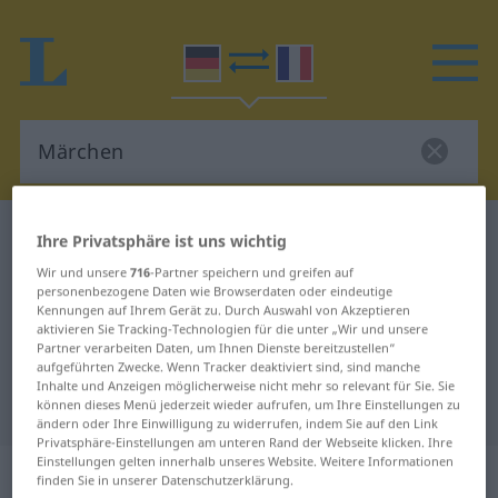
Deutsch-Französisch Wörterbuch
Märchen
Ihre Privatsphäre ist uns wichtig
Deutsch-Französisch Übersetzung
Wir und unsere
716
-Partner speichern und greifen auf
personenbezogene Daten wie Browserdaten oder eindeutige
für "Märchen"
Kennungen auf Ihrem Gerät zu. Durch Auswahl von Akzeptieren
aktivieren Sie Tracking-Technologien für die unter „Wir und unsere
Partner verarbeiten Daten, um Ihnen Dienste bereitzustellen“
aufgeführten Zwecke. Wenn Tracker deaktiviert sind, sind manche
"Märchen" Französisch
Inhalte und Anzeigen möglicherweise nicht mehr so relevant für Sie. Sie
Übersetzung
können dieses Menü jederzeit wieder aufrufen, um Ihre Einstellungen zu
ändern oder Ihre Einwilligung zu widerrufen, indem Sie auf den Link
Privatsphäre-Einstellungen am unteren Rand der Webseite klicken. Ihre
Einstellungen gelten innerhalb unseres Website. Weitere Informationen
„Märchen“
: Neutrum
finden Sie in unserer Datenschutzerklärung.