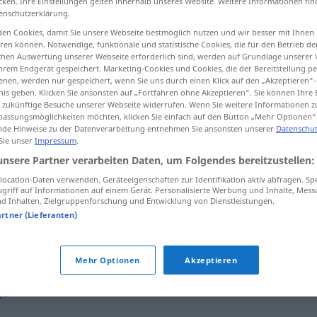
cken. Ihre Einstellungen gelten innerhalb unseres Website. Weitere Informationen fin
enschutzerklärung.
en Cookies, damit Sie unsere Webseite bestmöglich nutzen und wir besser mit Ihnen
en können. Notwendige, funktionale und statistische Cookies, die für den Betrieb d
ischen Auswertung unserer Webseite erforderlich sind, werden auf Grundlage unserer
tippen)
hrem Endgerät gespeichert. Marketing-Cookies und Cookies, die der Bereitstellung per
nen, werden nur gespeichert, wenn Sie uns durch einen Klick auf den „Akzeptieren“-
nis geben. Klicken Sie ansonsten auf „Fortfahren ohne Akzeptieren“. Sie können Ihre 
ür zukünftige Besuche unserer Webseite widerrufen. Wenn Sie weitere Informationen 
assungsmöglichkeiten möchten, klicken Sie einfach auf den Button „Mehr Optionen“
de Hinweise zu der Datenverarbeitung entnehmen Sie ansonsten unserer
Datenschut
 Sie unser
Impressum
.
Lagerhaus
unsere Partner verarbeiten Daten, um Folgendes bereitzustellen:
ocation-Daten verwenden. Geräteeigenschaften zur Identifikation aktiv abfragen. Sp
griff auf Informationen auf einem Gerät. Personalisierte Werbung und Inhalte, Mes
 Inhalten, Zielgruppenforschung und Entwicklung von Dienstleistungen.
artner (Lieferanten)
Mehr Optionen
Akzeptieren
ger