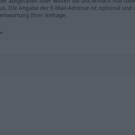
hler aufgefallen oder wollen Sie uns einfach mal lob
us. Die Angabe der E-Mail-Adresse ist optional und 
ntwortung Ihrer Anfrage.
?*