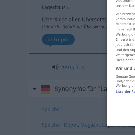
Webseite kli
unserer Dat
Lagerhaus
n
Wir verwend
Übersicht aller Übersetzungen
kommunizier
der statist
(Für mehr Details die Übersetzung anklicken/an
immer auf I
Werbung die
entrepôt
Einverständ
jederzeit f
und den Anp
Weitergehen
Hier finden
entrepôt
m
Wir und 
Genaue Geol
und/oder Zu
Werbung und
Synonyme für "Lagerhaus"
Liste der P
Speicher
Speicher
,
Depot
,
Magazin
,
Lagerhalle
,
La