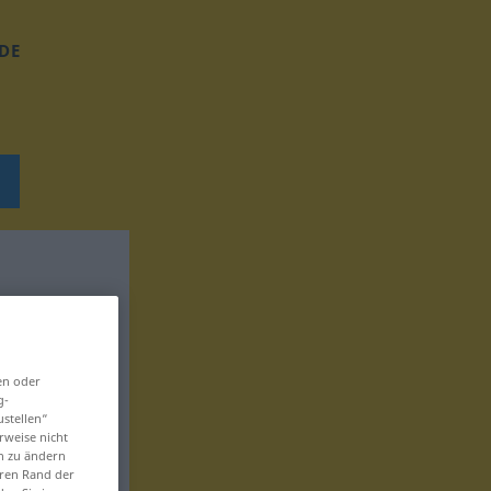
DE
en oder
g-
ustellen“
rweise nicht
en zu ändern
eren Rand der