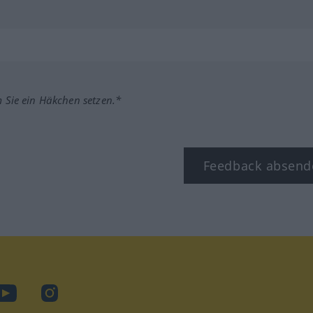
m Sie ein Häkchen setzen.*
Feedback absend
ook
YouTube
Instagram