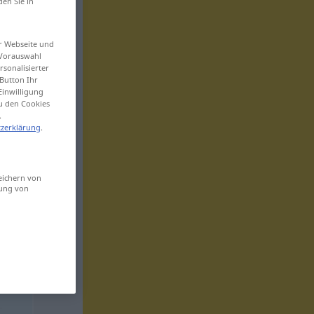
den Sie in
er Webseite und
 Vorauswahl
sonalisierter
Button Ihr
Einwilligung
zu den Cookies
.
zerklärung
.
eichern von
sung von