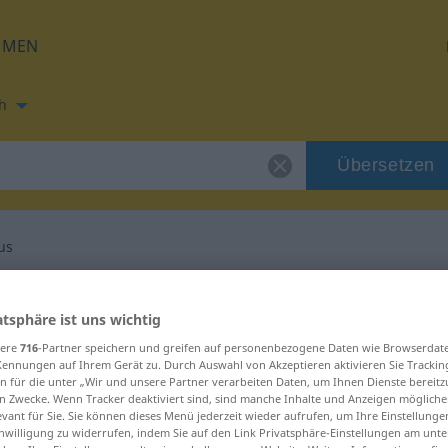
HMEN
h
Übersetzen
us
ung für "Lagerhaus"
atsphäre ist uns wichtig
sere
716
-Partner speichern und greifen auf personenbezogene Daten wie Browserdat
setzung
Kennungen auf Ihrem Gerät zu. Durch Auswahl von Akzeptieren aktivieren Sie Trackin
n für die unter „Wir und unsere Partner verarbeiten Daten, um Ihnen Dienste bereitz
n Zwecke. Wenn Tracker deaktiviert sind, sind manche Inhalte und Anzeigen mögliche
evant für Sie. Sie können dieses Menü jederzeit wieder aufrufen, um Ihre Einstellung
inwilligung zu widerrufen, indem Sie auf den Link Privatsphäre-Einstellungen am unt