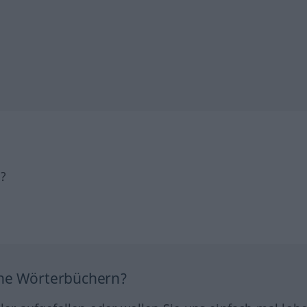
h?
ine Wörterbüchern?