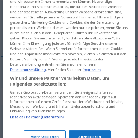
und wir besser mit Ihnen kommunizieren können. Notwendige,
funktionale und statistische Cookies, die für den Betrieb der Webseite
Lagerhalle
f
und der statistischen Auswertung unserer Webseite erforderlich sind,
werden auf Grundlage unserer Vorauswahl immer auf Ihrem Endgerät
Übersicht aller Übersetzungen
gespeichert. Marketing-Cookies und Cookies, die der Bereitstellung
personalisierter Werbung dienen, werden nur gespeichert, wenn Sie uns
(Für mehr Details die Übersetzung anklicken/antippen)
durch einen Klick auf den „Akzeptieren“-Button Ihr Einverständnis
geben. Klicken Sie ansonsten auf „Fortfahren ohne Akzeptieren“. Sie
entrepôt
können Ihre Einwilligung jederzeit für zukünftige Besuche unserer
Webseite widerrufen. Wenn Sie weitere Informationen zu den Cookies
und den Anpassungsmöglichkeiten möchten, klicken Sie einfach auf den
Button „Mehr Optionen“. Weitergehende Hinweise zu der
Datenverarbeitung entnehmen Sie ansonsten unserer
Datenschutzerklärung
. Hier finden Sie unser
Impressum
.
entrepôt
m
Lagerhalle
Wir und unsere Partner verarbeiten Daten, um
Folgendes bereitzustellen:
Genaue Geolocation-Daten verwenden. Geräteeigenschaften zur
Synonyme für "Lagerhalle"
Identifikation aktiv abfragen. Speichern von und/oder Zugriff auf
Informationen auf einem Gerät. Personalisierte Werbung und Inhalte,
Messung von Werbung und Inhalten, Zielgruppenforschung und
Entwicklung von Dienstleistungen.
Speicher
,
Lagerhaus
,
Depot
,
Magazin
,
Lager
Liste der Partner (Lieferanten)
© OpenThesaurus.de
Mehr Optionen
Akzeptieren