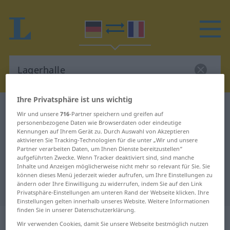
Ihre Privatsphäre ist uns wichtig
Deutsch-Französisch Wörterbuch
Lagerhalle
Wir und unsere
716
-Partner speichern und greifen auf
Deutsch-Französisch Übersetzung
personenbezogene Daten wie Browserdaten oder eindeutige
Kennungen auf Ihrem Gerät zu. Durch Auswahl von Akzeptieren
für "Lagerhalle"
aktivieren Sie Tracking-Technologien für die unter „Wir und unsere
Partner verarbeiten Daten, um Ihnen Dienste bereitzustellen“
aufgeführten Zwecke. Wenn Tracker deaktiviert sind, sind manche
Inhalte und Anzeigen möglicherweise nicht mehr so relevant für Sie. Sie
"Lagerhalle" Französisch
können dieses Menü jederzeit wieder aufrufen, um Ihre Einstellungen zu
ändern oder Ihre Einwilligung zu widerrufen, indem Sie auf den Link
Übersetzung
Privatsphäre-Einstellungen am unteren Rand der Webseite klicken. Ihre
Einstellungen gelten innerhalb unseres Website. Weitere Informationen
finden Sie in unserer Datenschutzerklärung.
„Lagerhalle“
: Femininum
Wir verwenden Cookies, damit Sie unsere Webseite bestmöglich nutzen