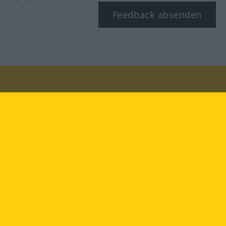
Feedback absenden
Besuchen Sie uns auf:
facebook
YouTube
Instagram
Langenscheidt
NUTZUNGSBEDINGUNGEN